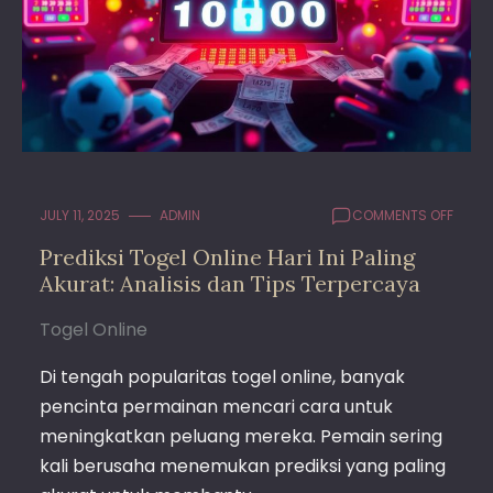
ON
JULY 11, 2025
ADMIN
COMMENTS OFF
PREDIK
Prediksi Togel Online Hari Ini Paling
TOGEL
Akurat: Analisis dan Tips Terpercaya
ONLIN
HARI
INI
Togel Online
PALIN
AKURA
Di tengah popularitas togel online, banyak
ANALI
pencinta permainan mencari cara untuk
DAN
meningkatkan peluang mereka. Pemain sering
TIPS
TERPE
kali berusaha menemukan prediksi yang paling