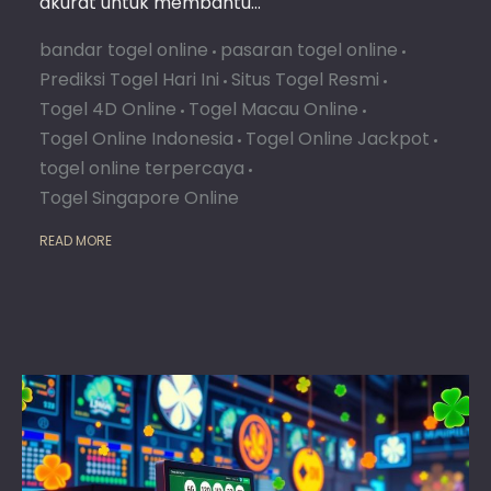
akurat untuk membantu…
bandar togel online
pasaran togel online
Prediksi Togel Hari Ini
Situs Togel Resmi
Togel 4D Online
Togel Macau Online
Togel Online Indonesia
Togel Online Jackpot
togel online terpercaya
Togel Singapore Online
READ MORE