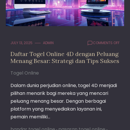
ON
JULY 13, 2025
ADMIN
COMMENTS OFF
DAFT
Daftar Togel Online 4D dengan Peluang
TOGEL
Menang Besar: Strategi dan Tips Sukses
ONLIN
4D
DENG
Togel Online
PELUA
MENA
Dalam dunia perjudian online, togel 4D menjadi
BESAR
pilihan menarik bagi mereka yang mencari
STRAT
peluang menang besar. Dengan berbagai
DAN
TIPS
platform yang menyediakan layanan ini,
SUKS
pemain memiliki…
bandar togel online
pasaran togel online