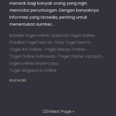
menarik bagi banyak orang yang ingin
TERPE
mencoba peruntungan. Dengan banyaknya
informasi yang tersedia, penting untuk
menemukan sumber…
bandar togel online
pasaran togel online
Prediksi Togel Hari Ini
Situs Togel Resmi
Togel 4D Online
Togel Macau Online
Togel Online Indonesia
Togel Online Jackpot
togel online terpercaya
Togel Singapore Online
READ MORE
1
2
3
4
Next Page »