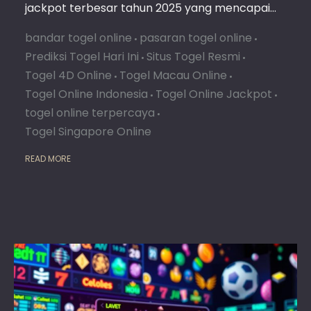
jackpot terbesar tahun 2025 yang mencapai…
bandar togel online
pasaran togel online
Prediksi Togel Hari Ini
Situs Togel Resmi
Togel 4D Online
Togel Macau Online
Togel Online Indonesia
Togel Online Jackpot
togel online terpercaya
Togel Singapore Online
READ MORE