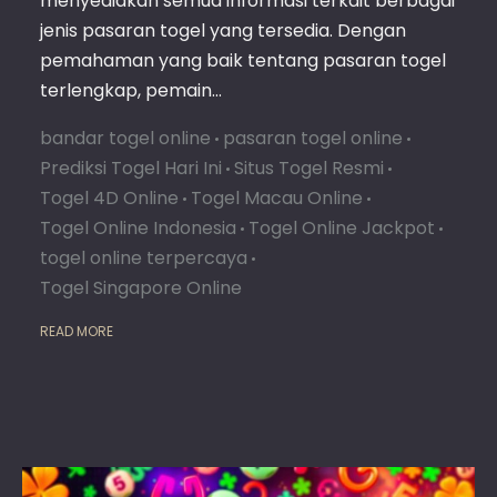
menyediakan semua informasi terkait berbagai
INDON
jenis pasaran togel yang tersedia. Dengan
pemahaman yang baik tentang pasaran togel
terlengkap, pemain…
bandar togel online
pasaran togel online
Prediksi Togel Hari Ini
Situs Togel Resmi
Togel 4D Online
Togel Macau Online
Togel Online Indonesia
Togel Online Jackpot
togel online terpercaya
Togel Singapore Online
READ MORE