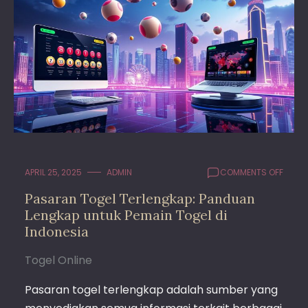
ON
APRIL 25, 2025
ADMIN
COMMENTS OFF
PASA
Pasaran Togel Terlengkap: Panduan
TOGEL
Lengkap untuk Pemain Togel di
TERLE
PAND
Indonesia
LENGK
UNTU
Togel Online
PEMAI
TOGEL
Pasaran togel terlengkap adalah sumber yang
DI