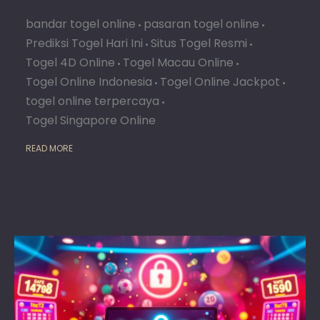
bandar togel online
pasaran togel online
Prediksi Togel Hari Ini
Situs Togel Resmi
Togel 4D Online
Togel Macau Online
Togel Online Indonesia
Togel Online Jackpot
togel online terpercaya
Togel Singapore Online
READ MORE