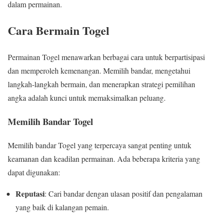
dalam permainan.
Cara Bermain Togel
Permainan Togel menawarkan berbagai cara untuk berpartisipasi
dan memperoleh kemenangan. Memilih bandar, mengetahui
langkah-langkah bermain, dan menerapkan strategi pemilihan
angka adalah kunci untuk memaksimalkan peluang.
Memilih Bandar Togel
Memilih bandar Togel yang terpercaya sangat penting untuk
keamanan dan keadilan permainan. Ada beberapa kriteria yang
dapat digunakan:
Reputasi
: Cari bandar dengan ulasan positif dan pengalaman
yang baik di kalangan pemain.