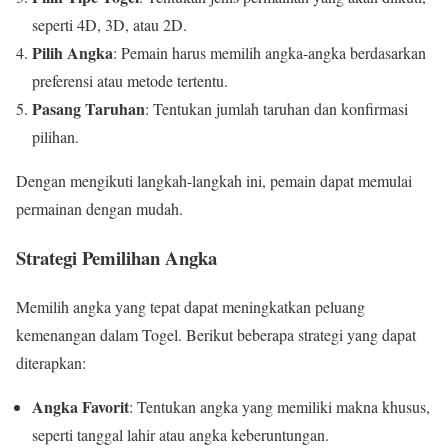
seperti 4D, 3D, atau 2D.
Pilih Angka
: Pemain harus memilih angka-angka berdasarkan
preferensi atau metode tertentu.
Pasang Taruhan
: Tentukan jumlah taruhan dan konfirmasi
pilihan.
Dengan mengikuti langkah-langkah ini, pemain dapat memulai
permainan dengan mudah.
Strategi Pemilihan Angka
Memilih angka yang tepat dapat meningkatkan peluang
kemenangan dalam Togel. Berikut beberapa strategi yang dapat
diterapkan:
Angka Favorit
: Tentukan angka yang memiliki makna khusus,
seperti tanggal lahir atau angka keberuntungan.