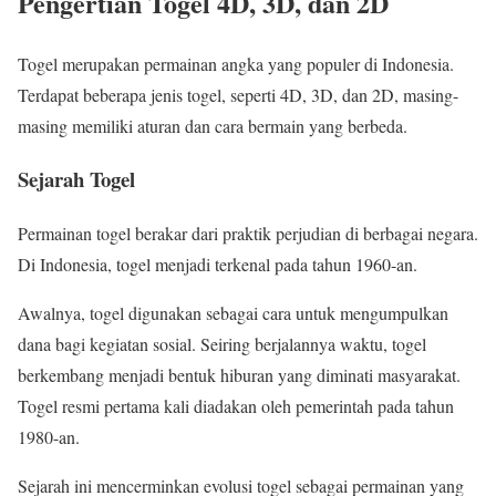
Pengertian Togel 4D, 3D, dan 2D
Togel merupakan permainan angka yang populer di Indonesia.
Terdapat beberapa jenis togel, seperti 4D, 3D, dan 2D, masing-
masing memiliki aturan dan cara bermain yang berbeda.
Sejarah Togel
Permainan togel berakar dari praktik perjudian di berbagai negara.
Di Indonesia, togel menjadi terkenal pada tahun 1960-an.
Awalnya, togel digunakan sebagai cara untuk mengumpulkan
dana bagi kegiatan sosial. Seiring berjalannya waktu, togel
berkembang menjadi bentuk hiburan yang diminati masyarakat.
Togel resmi pertama kali diadakan oleh pemerintah pada tahun
1980-an.
Sejarah ini mencerminkan evolusi togel sebagai permainan yang