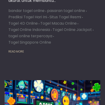
akurat untuk membantu…
bandar togel online
pasaran togel online
Prediksi Togel Hari Ini
Situs Togel Resmi
Togel 4D Online
Togel Macau Online
Togel Online Indonesia
Togel Online Jackpot
togel online terpercaya
Togel Singapore Online
READ MORE