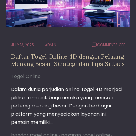
ON
JULY 13, 2025
ADMIN
COMMENTS OFF
DAFT
Daftar Togel Online 4D dengan Peluang
TOGEL
Menang Besar: Strategi dan Tips Sukses
ONLIN
4D
DENG
Togel Online
PELUA
MENA
Dalam dunia perjudian online, togel 4D menjadi
BESAR
pilihan menarik bagi mereka yang mencari
STRAT
peluang menang besar. Dengan berbagai
DAN
TIPS
platform yang menyediakan layanan ini,
SUKS
pemain memiliki…
bandar togel online
pasaran togel online