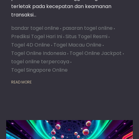
BERMA
terletak pada kecepatan dan keamanan
ANDA
transaksi…
bandar togel online
pasaran togel online
Prediksi Togel Hari Ini
Situs Togel Resmi
Togel 4D Online
Togel Macau Online
Togel Online Indonesia
Togel Online Jackpot
togel online terpercaya
Togel Singapore Online
READ MORE