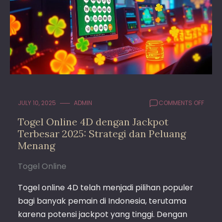
ON
JULY 10, 2025
ADMIN
COMMENTS OFF
TOGEL
Togel Online 4D dengan Jackpot
ONLIN
Terbesar 2025: Strategi dan Peluang
4D
DENG
Menang
JACK
TERBE
Togel Online
2025:
STRAT
Togel online 4D telah menjadi pilihan populer
DAN
bagi banyak pemain di Indonesia, terutama
PELUA
MENA
karena potensi jackpot yang tinggi. Dengan