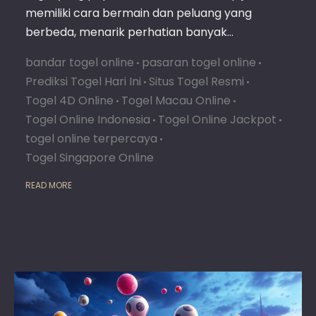
memiliki cara bermain dan peluang yang
DI
INDON
berbeda, menarik perhatian banyak…
bandar togel online
pasaran togel online
Prediksi Togel Hari Ini
Situs Togel Resmi
Togel 4D Online
Togel Macau Online
Togel Online Indonesia
Togel Online Jackpot
togel online terpercaya
Togel Singapore Online
READ MORE