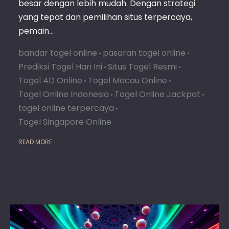
besar dengan lebih mudah. Dengan strategi
MAKSI
yang tepat dan pemilihan situs terpercaya,
pemain…
bandar togel online
pasaran togel online
Prediksi Togel Hari Ini
Situs Togel Resmi
Togel 4D Online
Togel Macau Online
Togel Online Indonesia
Togel Online Jackpot
togel online terpercaya
Togel Singapore Online
READ MORE