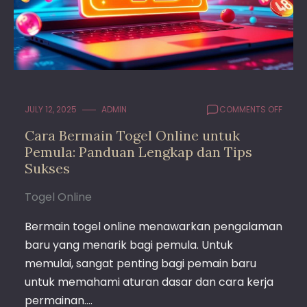
ON
JULY 12, 2025
ADMIN
COMMENTS OFF
CARA
Cara Bermain Togel Online untuk
BERMA
Pemula: Panduan Lengkap dan Tips
TOGEL
ONLIN
Sukses
UNTU
PEMUL
Togel Online
PAND
LENGK
Bermain togel online menawarkan pengalaman
DAN
baru yang menarik bagi pemula. Untuk
TIPS
SUKS
memulai, sangat penting bagi pemain baru
untuk memahami aturan dasar dan cara kerja
permainan.…