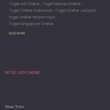
Togel 4D Online
Togel Macau Online
Togel Online Indonesia
Togel Online Jackpot
togel online terpercaya
Togel Singapore Online
READ MORE
SITUS JUDI ONLINE
Situs Toto