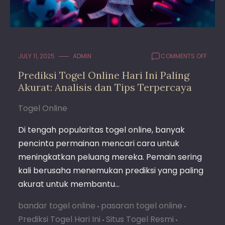
ON
JULY 11, 2025
ADMIN
COMMENTS OFF
PREDIK
Prediksi Togel Online Hari Ini Paling
TOGEL
Akurat: Analisis dan Tips Terpercaya
ONLIN
HARI
INI
Togel Online
PALIN
AKURA
Di tengah popularitas togel online, banyak
ANALI
pencinta permainan mencari cara untuk
DAN
meningkatkan peluang mereka. Pemain sering
TIPS
TERPE
kali berusaha menemukan prediksi yang paling
akurat untuk membantu…
bandar togel online
pasaran togel online
Prediksi Togel Hari Ini
Situs Togel Resmi