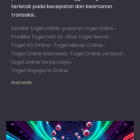
BERMA
terletak pada kecepatan dan keamanan
ANDA
transaksi…
bandar togel online
pasaran togel online
Prediksi Togel Hari Ini
Situs Togel Resmi
Togel 4D Online
Togel Macau Online
Togel Online Indonesia
Togel Online Jackpot
togel online terpercaya
Togel Singapore Online
READ MORE