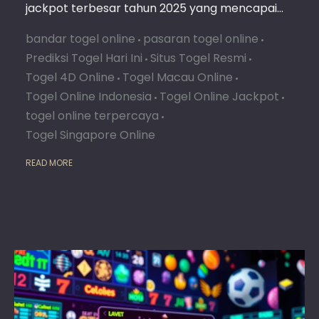
jackpot terbesar tahun 2025 yang mencapai…
bandar togel online
pasaran togel online
Prediksi Togel Hari Ini
Situs Togel Resmi
Togel 4D Online
Togel Macau Online
Togel Online Indonesia
Togel Online Jackpot
togel online terpercaya
Togel Singapore Online
READ MORE