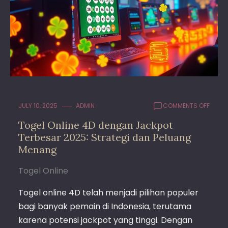
ON
JULY 10, 2025
ADMIN
COMMENTS OFF
TOGEL
Togel Online 4D dengan Jackpot
ONLIN
Terbesar 2025: Strategi dan Peluang
4D
DENG
Menang
JACK
TERBE
Togel Online
2025:
STRAT
Togel online 4D telah menjadi pilihan populer
DAN
bagi banyak pemain di Indonesia, terutama
PELUA
MENA
karena potensi jackpot yang tinggi. Dengan