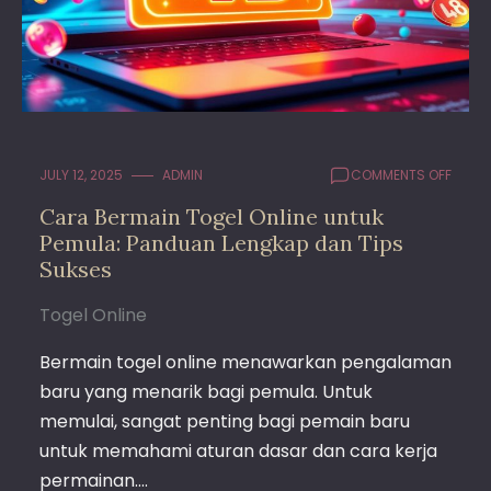
ON
JULY 12, 2025
ADMIN
COMMENTS OFF
CARA
Cara Bermain Togel Online untuk
BERMA
Pemula: Panduan Lengkap dan Tips
TOGEL
ONLIN
Sukses
UNTU
PEMUL
Togel Online
PAND
LENGK
Bermain togel online menawarkan pengalaman
DAN
baru yang menarik bagi pemula. Untuk
TIPS
SUKS
memulai, sangat penting bagi pemain baru
untuk memahami aturan dasar dan cara kerja
permainan.…