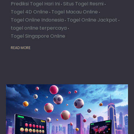
Prediksi Togel Hari Ini
Situs Togel Resmi
Togel 4D Online
Togel Macau Online
Togel Online Indonesia
Togel Online Jackpot
togel online terpercaya
Togel Singapore Online
READ MORE