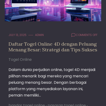
ON
JULY 13, 2025
ADMIN
COMMENTS OFF
DAFT
Daftar Togel Online 4D dengan Peluang
TOGEL
Menang Besar: Strategi dan Tips Sukses
ONLIN
4D
DENG
Togel Online
PELUA
MENA
Dalam dunia perjudian online, togel 4D menjadi
BESAR
pilihan menarik bagi mereka yang mencari
STRAT
peluang menang besar. Dengan berbagai
DAN
TIPS
platform yang menyediakan layanan ini,
SUKS
pemain memiliki…
bandar togel online
pasaran togel online