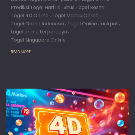
Prediksi Togel Hari Ini
Situs Togel Resmi
Togel 4D Online
Togel Macau Online
Togel Online Indonesia
Togel Online Jackpot
togel online terpercaya
Togel Singapore Online
READ MORE