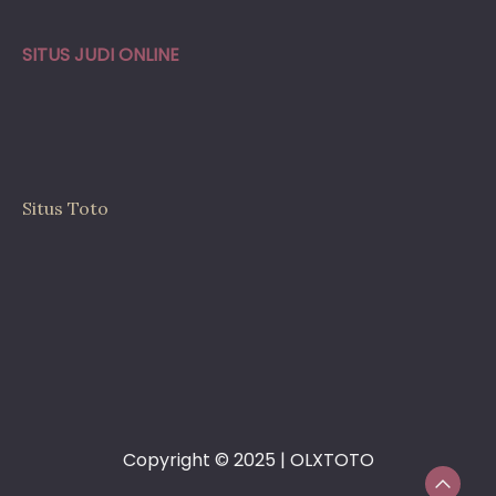
SITUS JUDI ONLINE
Situs Toto
Copyright © 2025 |
OLXTOTO