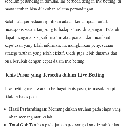
sebelum pertandingan dimulai. Ini berbeda dengan live betting, di
mana taruhan bisa dilakukan selama pertandingan.
Salah satu perbedaan signifikan adalah kemampuan untuk
merespons secara langsung terhadap situasi di lapangan. Petaruh
dapat menganalisis performa tim atau pemain dan membuat
keputusan yang lebih informasi, memungkinkan penyesuaian
strategi taruhan yang lebih efektif. Odds juga lebih dinamis dan
bisa berubah dengan cepat dalam live betting.
Jenis Pasar yang Tersedia dalam Live Betting
Live betting menawarkan berbagai jenis pasar, termasuk tetapi
tidak terbatas pada:
Hasil Pertandingan
: Memungkinkan taruhan pada siapa yang
akan menang atau kalah.
Total Gol
: Taruhan pada jumlah gol yang akan dicetak kedua