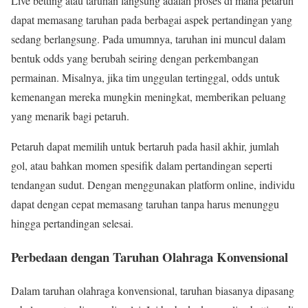
Live betting atau taruhan langsung adalah proses di mana petaruh
dapat memasang taruhan pada berbagai aspek pertandingan yang
sedang berlangsung. Pada umumnya, taruhan ini muncul dalam
bentuk odds yang berubah seiring dengan perkembangan
permainan. Misalnya, jika tim unggulan tertinggal, odds untuk
kemenangan mereka mungkin meningkat, memberikan peluang
yang menarik bagi petaruh.
Petaruh dapat memilih untuk bertaruh pada hasil akhir, jumlah
gol, atau bahkan momen spesifik dalam pertandingan seperti
tendangan sudut. Dengan menggunakan platform online, individu
dapat dengan cepat memasang taruhan tanpa harus menunggu
hingga pertandingan selesai.
Perbedaan dengan Taruhan Olahraga Konvensional
Dalam taruhan olahraga konvensional, taruhan biasanya dipasang