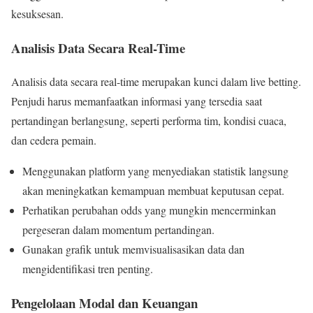
kesuksesan.
Analisis Data Secara Real-Time
Analisis data secara real-time merupakan kunci dalam live betting.
Penjudi harus memanfaatkan informasi yang tersedia saat
pertandingan berlangsung, seperti performa tim, kondisi cuaca,
dan cedera pemain.
Menggunakan platform yang menyediakan statistik langsung
akan meningkatkan kemampuan membuat keputusan cepat.
Perhatikan perubahan odds yang mungkin mencerminkan
pergeseran dalam momentum pertandingan.
Gunakan grafik untuk memvisualisasikan data dan
mengidentifikasi tren penting.
Pengelolaan Modal dan Keuangan