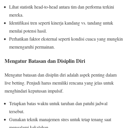
Lihat statistik head-to-head antara tim dan performa terkini
mereka.
Identifikasi tren seperti kinerja kandang vs. tandang untuk
menilai potensi hasil.
Perhatikan faktor eksternal seperti kondisi cuaca yang mungkin
memengaruhi permainan.
Mengatur Batasan dan Disiplin Diri
Mengatur batasan dan disiplin diri adalah aspek penting dalam
live betting. Penjudi harus memiliki rencana yang jelas untuk
menghindari keputusan impulsif.
Tetapkan batas waktu untuk taruhan dan patuhi jadwal
tersebut.
Gunakan teknik manajemen stres untuk tetap tenang saat
mengalami kekalahan.