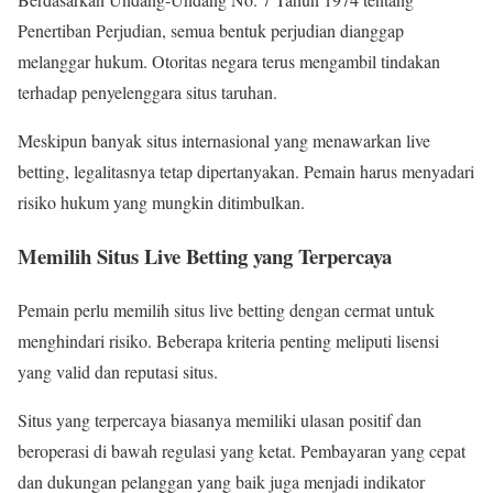
Penertiban Perjudian, semua bentuk perjudian dianggap
melanggar hukum. Otoritas negara terus mengambil tindakan
terhadap penyelenggara situs taruhan.
Meskipun banyak situs internasional yang menawarkan live
betting, legalitasnya tetap dipertanyakan. Pemain harus menyadari
risiko hukum yang mungkin ditimbulkan.
Memilih Situs Live Betting yang Terpercaya
Pemain perlu memilih situs live betting dengan cermat untuk
menghindari risiko. Beberapa kriteria penting meliputi lisensi
yang valid dan reputasi situs.
Situs yang terpercaya biasanya memiliki ulasan positif dan
beroperasi di bawah regulasi yang ketat. Pembayaran yang cepat
dan dukungan pelanggan yang baik juga menjadi indikator