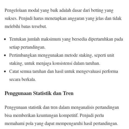
Pengelolaan modal yang baik adalah dasar dari betting yang
sukses. Penjudi harus menetapkan anggaran yang jelas dan tidak
melebihi batas tersebut.
Tentukan jumlah maksimum yang bersedia dipertaruhkan pada
setiap pertandingan.
Pertimbangkan menggunakan metode staking, seperti unit
staking, untuk menjaga konsistensi dalam taruhan.
Catat semua taruhan dan hasil untuk mengevaluasi performa
secara berkala.
Penggunaan Statistik dan Tren
Penggunaan statistik dan tren dalam menganalisis pertandingan
bisa memberikan keuntungan kompetitif. Penjudi perlu
memahami pola yang dapat mempengaruhi hasil pertandingan.