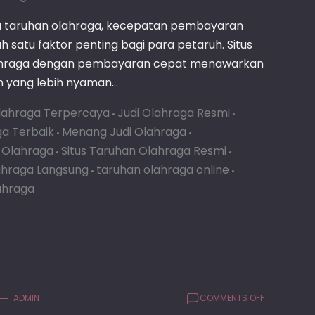
UNTUK
PETARUH
a taruhan olahraga, kecepatan pembayaran
CERDAS
h satu faktor penting bagi para petaruh. Situs
ahraga dengan pembayaran cepat menawarkan
 yang lebih nyaman…
lahraga Terpercaya
Judi Olahraga Resmi
ga Terbaik
Menang Judi Olahraga
 Olahraga
Situs Taruhan Olahraga Resmi
ahraga Langsung
taruhan olahraga online
lahraga
ON
ADMIN
COMMENTS OFF
TARUHAN