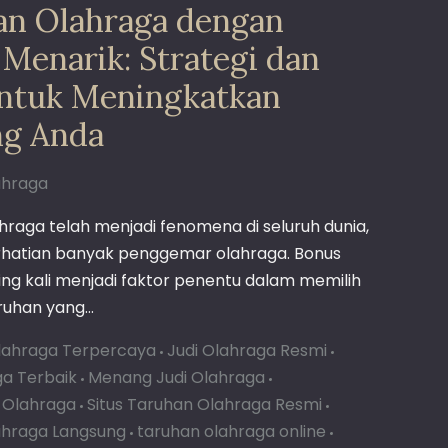
an Olahraga dengan
OLAHRAGA
DENGAN
Menarik: Strategi dan
BONUS
MENARIK:
untuk Meningkatkan
STRATEGI
DAN
ng Anda
TIPS
UNTUK
MENINGKAT
ahraga
PELUANG
ANDA
hraga telah menjadi fenomena di seluruh dunia,
hatian banyak penggemar olahraga. Bonus
ing kali menjadi faktor penentu dalam memilih
ruhan yang…
lahraga Terpercaya
Judi Olahraga Resmi
ga Terbaik
Menang Judi Olahraga
 Olahraga
Situs Taruhan Olahraga Resmi
ahraga Langsung
taruhan olahraga online