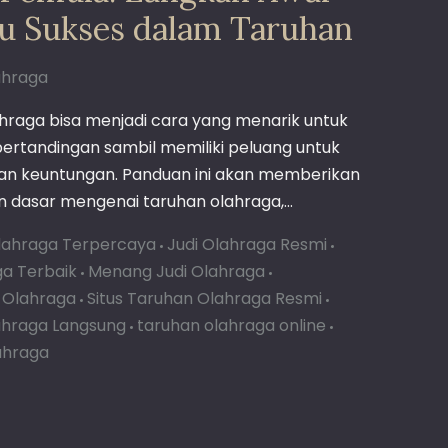
PEMULA:
u Sukses dalam Taruhan
LANGKAH
AWAL
MENUJU
ahraga
SUKSES
DALAM
hraga bisa menjadi cara yang menarik untuk
TARUHAN
ertandingan sambil memiliki peluang untuk
n keuntungan. Panduan ini akan memberikan
dasar mengenai taruhan olahraga,…
lahraga Terpercaya
Judi Olahraga Resmi
ga Terbaik
Menang Judi Olahraga
 Olahraga
Situs Taruhan Olahraga Resmi
ahraga Langsung
taruhan olahraga online
lahraga