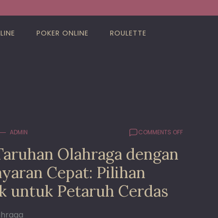
LINE
POKER ONLINE
ROULETTE
ON
ADMIN
COMMENTS OFF
SITUS
Taruhan Olahraga dengan
TARUHAN
OLAHRAGA
aran Cepat: Pilihan
DENGAN
PEMBAYARA
k untuk Petaruh Cerdas
CEPAT:
PILIHAN
TERBAIK
ahraga