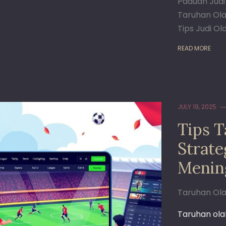
Paduan Judi
Taruhan Ol
Tips Judi O
READ MORE
JULY 19, 2025
Tips 
Strate
Menin
Taruhan Ol
Taruhan ola