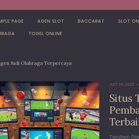
MPLE PAGE
AGEN SLOT
BACCARAT
SLOT ON
HRAGA
TOGEL ONLINE
gen Judi Olahraga Terpercaya
JULY 24, 2025
Situs 
Pembay
Terbai
Taruhan Ol