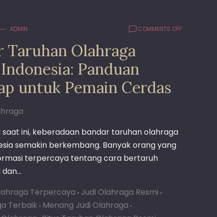
ON
ADMIN
COMMENTS OFF
BANDAR
r Taruhan Olahraga
TARUHAN
OLAHRAGA
Indonesia: Panduan
RESMI
INDONESIA:
ap untuk Pemain Cerdas
PANDUAN
LENGKAP
UNTUK
ahraga
PEMAIN
CERDAS
al saat ini, keberadaan bandar taruhan olahraga
esia semakin berkembang. Banyak orang yang
ormasi terpercaya tentang cara bertaruh
l dan…
lahraga Terpercaya
Judi Olahraga Resmi
ga Terbaik
Menang Judi Olahraga