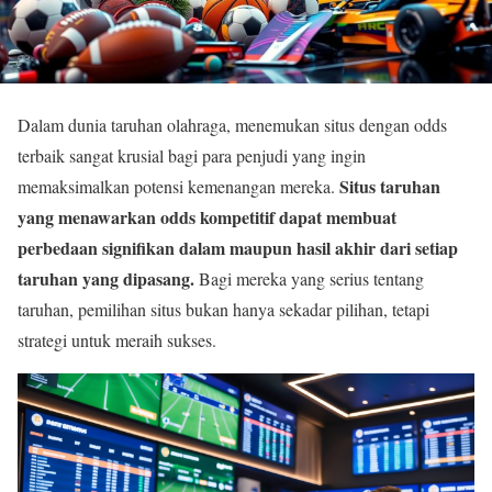
Dalam dunia taruhan olahraga, menemukan situs dengan odds
terbaik sangat krusial bagi para penjudi yang ingin
Situs taruhan
memaksimalkan potensi kemenangan mereka.
yang menawarkan odds kompetitif dapat membuat
perbedaan signifikan dalam maupun hasil akhir dari setiap
taruhan yang dipasang.
Bagi mereka yang serius tentang
taruhan, pemilihan situs bukan hanya sekadar pilihan, tetapi
strategi untuk meraih sukses.