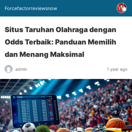
Forcefactorreviewsnow
Situs Taruhan Olahraga dengan
Odds Terbaik: Panduan Memilih
dan Menang Maksimal
admin
1 year ago