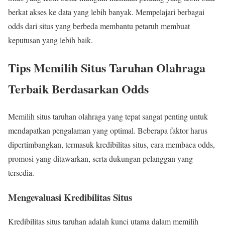
berkat akses ke data yang lebih banyak. Mempelajari berbagai
odds dari situs yang berbeda membantu petaruh membuat
keputusan yang lebih baik.
Tips Memilih Situs Taruhan Olahraga
Terbaik Berdasarkan Odds
Memilih situs taruhan olahraga yang tepat sangat penting untuk
mendapatkan pengalaman yang optimal. Beberapa faktor harus
dipertimbangkan, termasuk kredibilitas situs, cara membaca odds,
promosi yang ditawarkan, serta dukungan pelanggan yang
tersedia.
Mengevaluasi Kredibilitas Situs
Kredibilitas situs taruhan adalah kunci utama dalam memilih