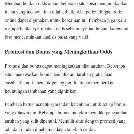
Membandingkan odds antara beberapa situs bisa mengungkapkan
mana yang menawarkan nilai terbaik. Alat perbandingan odds
online dapat digunakan untuk keperluan ini. Pembaca juga perlu
memperhatikan perubahan odds sebelum pertandingan, karena ini
bisa mencerminkan analisis pasar yang valid.
Promosi dan Bonus yang Meningkatkan Odds
Promosi dan bonus dapat meningkatkan nilai taruhan. Beberapa
situs menawarkan bonus pendaftaran, taruhan gratis, atau
cashback untuk menarik pelanggan. Ini dapat memberikan
keuntungan tambahan yang signifikan.
Pembaca harus meneliti syarat dan ketentuan untuk setiap bonus
yang ditawarkan. Beberapa bonus mungkin memiliki persyaratan
taruhan yang sulit dipenuhi. Memilih situs dengan promosi yang
adil dan mudah dipahami adalah langkah cerdas.