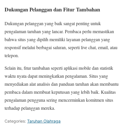
Dukungan Pelanggan dan Fitur Tambahan
Dukungan pelanggan yang baik sangat penting untuk
pengalaman taruhan yang lancar. Pembaca perlu memastikan
bahwa situs yang dipilih memiliki layanan pelanggan yang
responsif melalui berbagai saluran, seperti live chat, email, atau
telepon.
Selain itu, fitur tambahan seperti aplikasi mobile dan statistik
waktu nyata dapat meningkatkan pengalaman. Situs yang
menyediakan alat analisis dan panduan taruhan akan membantu
pembaca dalam membuat keputusan yang lebih baik. Kualitas
pengalaman pengguna sering mencerminkan komitmen situs
terhadap pelanggan mereka.
Categories:
Taruhan Olahraga