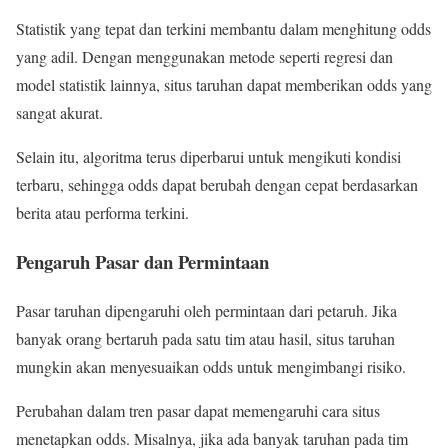
Statistik yang tepat dan terkini membantu dalam menghitung odds
yang adil. Dengan menggunakan metode seperti regresi dan
model statistik lainnya, situs taruhan dapat memberikan odds yang
sangat akurat.
Selain itu, algoritma terus diperbarui untuk mengikuti kondisi
terbaru, sehingga odds dapat berubah dengan cepat berdasarkan
berita atau performa terkini.
Pengaruh Pasar dan Permintaan
Pasar taruhan dipengaruhi oleh permintaan dari petaruh. Jika
banyak orang bertaruh pada satu tim atau hasil, situs taruhan
mungkin akan menyesuaikan odds untuk mengimbangi risiko.
Perubahan dalam tren pasar dapat memengaruhi cara situs
menetapkan odds. Misalnya, jika ada banyak taruhan pada tim