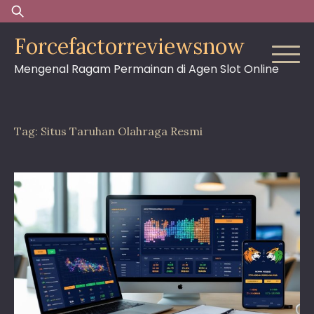
Skip
Search
to
for:
Forcefactorreviewsnow
content
Mengenal Ragam Permainan di Agen Slot Online
Tag:
Situs Taruhan Olahraga Resmi