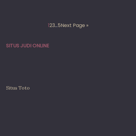
1
2
3
…
5
Next Page »
SITUS JUDI ONLINE
Situs Toto