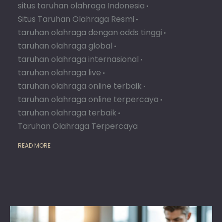
UNTU
situs taruhan olahraga Indonesia
PEMAI
Situs Taruhan Olahraga Resmi
CERD
taruhan olahraga dengan odds tinggi
taruhan olahraga global
taruhan olahraga internasional
taruhan olahraga live
taruhan olahraga online terbaik
taruhan olahraga online terpercaya
taruhan olahraga terbaik
Taruhan Olahraga Terpercaya
READ MORE