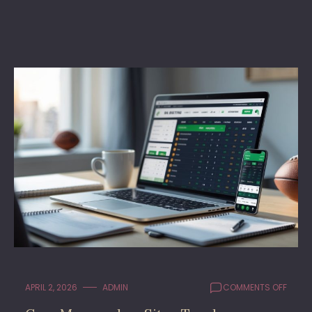
ON
APRIL 2, 2026
ADMIN
COMMENTS OFF
CARA