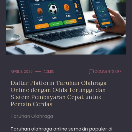
ON
APRIL 3, 2026
ADMIN
COMMENTS OFF
DAFT
Daftar Platform Taruhan Olahraga
PLATF
Online dengan Odds Tertinggi dan
TARU
OLAH
Sistem Pembayaran Cepat untuk
ONLIN
Pemain Cerdas
DENG
ODDS
Taruhan Olahraga
TERTI
DAN
Taruhan olahraga online semakin populer di
SISTE