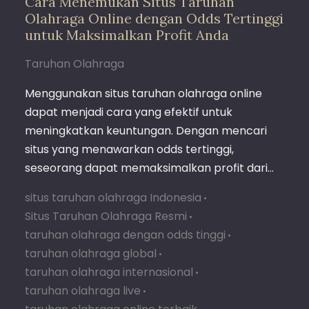
Cara Menemukan Situs Taruhan
MENE
Olahraga Online dengan Odds Tertinggi
SITUS
TARU
untuk Maksimalkan Profit Anda
OLAH
ONLIN
Taruhan Olahraga
DENG
ODDS
Menggunakan situs taruhan olahraga online
TERTI
dapat menjadi cara yang efektif untuk
UNTU
MAKS
meningkatkan keuntungan. Dengan mencari
PROFI
situs yang menawarkan odds tertinggi,
ANDA
seseorang dapat memaksimalkan profit dari…
situs taruhan olahraga Indonesia
Situs Taruhan Olahraga Resmi
taruhan olahraga dengan odds tinggi
taruhan olahraga global
taruhan olahraga internasional
taruhan olahraga live