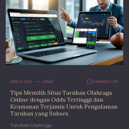
ON
APRIL 8, 2026
ADMIN
COMMENTS OFF
TIPS
Tips Memilih Situs Taruhan Olahraga
MEMIL
Online dengan Odds Tertinggi dan
SITUS
TARU
Keamanan Terjamin Untuk Pengalaman
OLAH
Taruhan yang Sukses
ONLIN
DENG
Taruhan Olahraga
ODDS