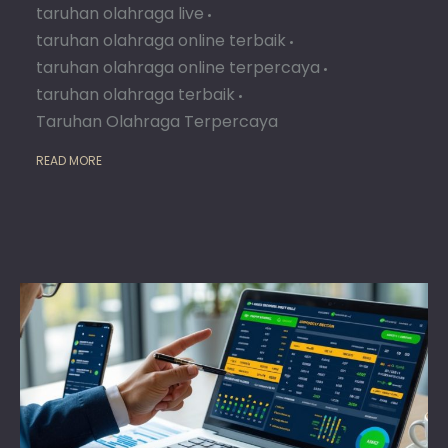
taruhan olahraga live
taruhan olahraga online terbaik
taruhan olahraga online terpercaya
taruhan olahraga terbaik
Taruhan Olahraga Terpercaya
READ MORE