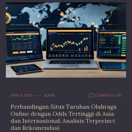
ON
APRIL 5, 2026
ADMIN
COMMENTS OFF
PERB
Perbandingan Situs Taruhan Olahraga
SITUS
Online dengan Odds Tertinggi di Asia
TARU
OLAH
dan Internasional: Analisis Terperinci
ONLIN
dan Rekomendasi
DENG