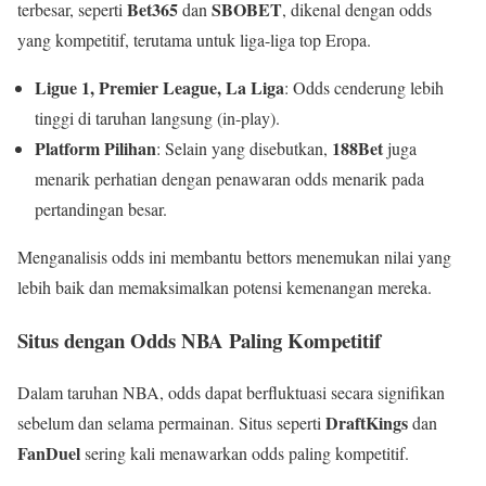
Bet365
SBOBET
terbesar, seperti
dan
, dikenal dengan odds
yang kompetitif, terutama untuk liga-liga top Eropa.
Ligue 1, Premier League, La Liga
: Odds cenderung lebih
tinggi di taruhan langsung (in-play).
Platform Pilihan
188Bet
: Selain yang disebutkan,
juga
menarik perhatian dengan penawaran odds menarik pada
pertandingan besar.
Menganalisis odds ini membantu bettors menemukan nilai yang
lebih baik dan memaksimalkan potensi kemenangan mereka.
Situs dengan Odds NBA Paling Kompetitif
Dalam taruhan NBA, odds dapat berfluktuasi secara signifikan
DraftKings
sebelum dan selama permainan. Situs seperti
dan
FanDuel
sering kali menawarkan odds paling kompetitif.