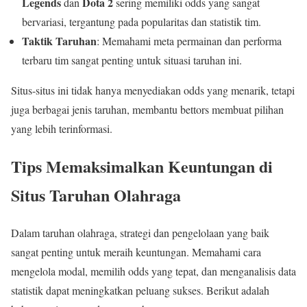
Legends
Dota 2
dan
sering memiliki odds yang sangat
bervariasi, tergantung pada popularitas dan statistik tim.
Taktik Taruhan
: Memahami meta permainan dan performa
terbaru tim sangat penting untuk situasi taruhan ini.
Situs-situs ini tidak hanya menyediakan odds yang menarik, tetapi
juga berbagai jenis taruhan, membantu bettors membuat pilihan
yang lebih terinformasi.
Tips Memaksimalkan Keuntungan di
Situs Taruhan Olahraga
Dalam taruhan olahraga, strategi dan pengelolaan yang baik
sangat penting untuk meraih keuntungan. Memahami cara
mengelola modal, memilih odds yang tepat, dan menganalisis data
statistik dapat meningkatkan peluang sukses. Berikut adalah