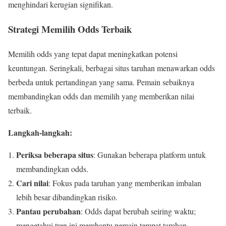
menghindari kerugian signifikan.
Strategi Memilih Odds Terbaik
Memilih odds yang tepat dapat meningkatkan potensi
keuntungan. Seringkali, berbagai situs taruhan menawarkan odds
berbeda untuk pertandingan yang sama. Pemain sebaiknya
membandingkan odds dan memilih yang memberikan nilai
terbaik.
Langkah-langkah:
Periksa beberapa situs
: Gunakan beberapa platform untuk
membandingkan odds.
Cari nilai
: Fokus pada taruhan yang memberikan imbalan
lebih besar dibandingkan risiko.
Pantau perubahan
: Odds dapat berubah seiring waktu;
mengetahui tren ini membantu pemain tempat taruhan.