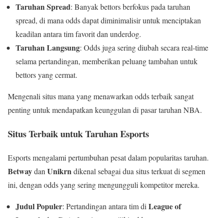
Taruhan Spread
: Banyak bettors berfokus pada taruhan
spread, di mana odds dapat diminimalisir untuk menciptakan
keadilan antara tim favorit dan underdog.
Taruhan Langsung
: Odds juga sering diubah secara real-time
selama pertandingan, memberikan peluang tambahan untuk
bettors yang cermat.
Mengenali situs mana yang menawarkan odds terbaik sangat
penting untuk mendapatkan keunggulan di pasar taruhan NBA.
Situs Terbaik untuk Taruhan Esports
Esports mengalami pertumbuhan pesat dalam popularitas taruhan.
Betway
Unikrn
dan
dikenal sebagai dua situs terkuat di segmen
ini, dengan odds yang sering mengungguli kompetitor mereka.
Judul Populer
League of
: Pertandingan antara tim di