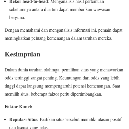
Rekor head-to-head
: Menganalisis hasil pertemuan
sebelumnya antara dua tim dapat memberikan wawasan
berguna.
Dengan memahami dan menganalisis informasi ini, pemain dapat
meningkatkan peluang kemenangan dalam taruhan mereka.
Kesimpulan
Dalam dunia taruhan olahraga, pemilihan situs yang menawarkan
odds tertinggi sangat penting. Keuntungan dari odds yang lebih
tinggi dapat langsung mempengaruhi potensi kemenangan. Saat
memilih situs, beberapa faktor perlu dipertimbangkan.
Faktor Kunci:
Reputasi Situs:
Pastikan situs tersebut memiliki ulasan positif
dan lisensi yang jelas.