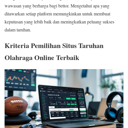
wawasan yang berharga bagi bettor. Mengetahui apa yang
ditawarkan setiap platform memungkinkan untuk membuat
keputusan yang lebih baik dan meningkatkan peluang sukses
dalam taruhan.
Kriteria Pemilihan Situs Taruhan
Olahraga Online Terbaik