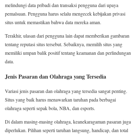
melindungi data pribadi dan transaksi pengguna dari upaya
pemalsuan. Pengguna harus selalu mengecek kebijakan privasi
situs untuk memastikan bahwa data mereka aman.
Terakhir, ulasan dari pengguna lain dapat memberikan gambaran
tentang reputasi situs tersebut. Sebaiknya, memilih situs yang
memiliki umpan balik positif tentang keamanan dan perlindungan
data.
Jenis Pasaran dan Olahraga yang Tersedia
Variasi jenis pasaran dan olahraga yang tersedia sangat penting.
Situs yang baik harus menawarkan taruhan pada berbagai
olahraga seperti sepak bola, NBA, dan esports.
Di dalam masing-masing olahraga, keanekaragaman pasaran juga
diperlukan. Pilihan seperti taruhan langsung, handicap, dan total