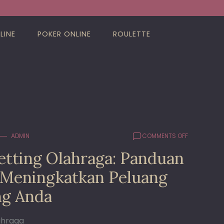
LINE
POKER ONLINE
ROULETTE
ON
ADMIN
COMMENTS OFF
LIVE
etting Olahraga: Panduan
BETTING
OLAHRAGA:
 Meningkatkan Peluang
PANDUAN
UNTUK
g Anda
MENINGKAT
PELUANG
MENANG
ahraga