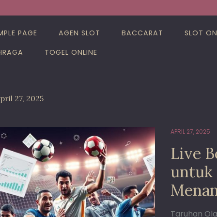
MPLE PAGE
AGEN SLOT
BACCARAT
SLOT ON
HRAGA
TOGEL ONLINE
pril 27, 2025
APRIL 27, 2025
Live B
untuk
Menan
Taruhan Ol