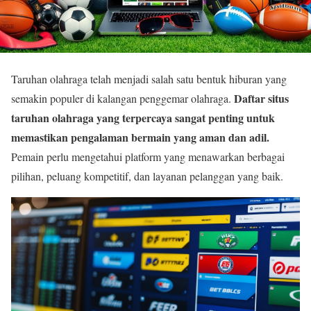
Taruhan olahraga telah menjadi salah satu bentuk hiburan yang
Daftar situs
semakin populer di kalangan penggemar olahraga.
taruhan olahraga yang terpercaya sangat penting untuk
memastikan pengalaman bermain yang aman dan adil.
Pemain perlu mengetahui platform yang menawarkan berbagai
pilihan, peluang kompetitif, dan layanan pelanggan yang baik.