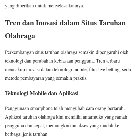
yang diberikan untuk menyelesaikannya.
Tren dan Inovasi dalam Situs Taruhan
Olahraga
Perkembangan situs taruhan olahraga semakin dipengaruhi oleh
teknologi dan perubahan kebiasaan pengguna. Tren terbaru
mencakup inovasi dalam teknologi mobile, fitur live betting, serta
metode pembayaran yang semakin praktis.
Teknologi Mobile dan Aplikasi
Penggunaan smartphone telah mengubah cara orang bertaruh.
Aplikasi taruhan olahraga kini memiliki antarmuka yang ramah
pengguna dan cepat, memungkinkan akses yang mudah ke
berbagai jenis taruhan.