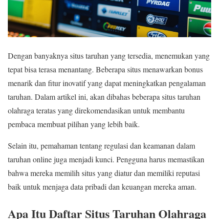
Dengan banyaknya situs taruhan yang tersedia, menemukan yang
tepat bisa terasa menantang. Beberapa situs menawarkan bonus
menarik dan fitur inovatif yang dapat meningkatkan pengalaman
taruhan. Dalam artikel ini, akan dibahas beberapa situs taruhan
olahraga teratas yang direkomendasikan untuk membantu
pembaca membuat pilihan yang lebih baik.
Selain itu, pemahaman tentang regulasi dan keamanan dalam
taruhan online juga menjadi kunci. Pengguna harus memastikan
bahwa mereka memilih situs yang diatur dan memiliki reputasi
baik untuk menjaga data pribadi dan keuangan mereka aman.
Apa Itu Daftar Situs Taruhan Olahraga