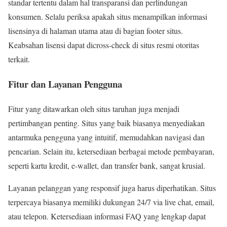
standar tertentu dalam hal transparansi dan perlindungan
konsumen. Selalu periksa apakah situs menampilkan informasi
lisensinya di halaman utama atau di bagian footer situs.
Keabsahan lisensi dapat dicross-check di situs resmi otoritas
terkait.
Fitur dan Layanan Pengguna
Fitur yang ditawarkan oleh situs taruhan juga menjadi
pertimbangan penting. Situs yang baik biasanya menyediakan
antarmuka pengguna yang intuitif, memudahkan navigasi dan
pencarian. Selain itu, ketersediaan berbagai metode pembayaran,
seperti kartu kredit, e-wallet, dan transfer bank, sangat krusial.
Layanan pelanggan yang responsif juga harus diperhatikan. Situs
terpercaya biasanya memiliki dukungan 24/7 via live chat, email,
atau telepon. Ketersediaan informasi FAQ yang lengkap dapat