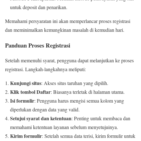
untuk deposit dan penarikan.
Memahami persyaratan ini akan memperlancar proses registrasi
dan meminimalkan kemungkinan masalah di kemudian hari.
Panduan Proses Registrasi
Setelah memenuhi syarat, pengguna dapat melanjutkan ke proses
registrasi. Langkah-langkahnya meliputi:
Kunjungi situs
: Akses situs taruhan yang dipilih.
Klik tombol Daftar
: Biasanya terletak di halaman utama.
Isi formulir
: Pengguna harus mengisi semua kolom yang
diperlukan dengan data yang valid.
Setujui syarat dan ketentuan
: Penting untuk membaca dan
memahami ketentuan layanan sebelum menyetujuinya.
Kirim formulir
: Setelah semua data terisi, kirim formulir untuk