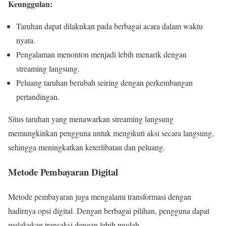
Keunggulan:
Taruhan dapat dilakukan pada berbagai acara dalam waktu
nyata.
Pengalaman menonton menjadi lebih menarik dengan
streaming langsung.
Peluang taruhan berubah seiring dengan perkembangan
pertandingan.
Situs taruhan yang menawarkan streaming langsung
memungkinkan pengguna untuk mengikuti aksi secara langsung,
sehingga meningkatkan keterlibatan dan peluang.
Metode Pembayaran Digital
Metode pembayaran juga mengalami transformasi dengan
hadirnya opsi digital. Dengan berbagai pilihan, pengguna dapat
melakukan transaksi dengan lebih mudah.