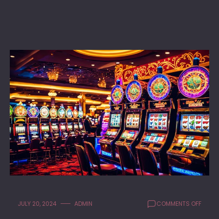
ON
JULY 20, 2024
ADMIN
COMMENTS OFF
AGEN