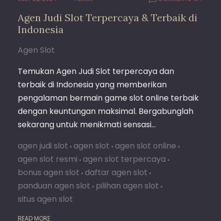
AGEN
Agen Judi Slot Terpercaya & Terbaik di
JUDI
Indonesia
SLOT
TERPE
&
Agen Slot
TERBA
DI
Temukan Agen Judi Slot terpercaya dan
INDON
terbaik di Indonesia yang memberikan
pengalaman bermain game slot online terbaik
dengan keuntungan maksimal. Bergabunglah
sekarang untuk menikmati sensasi…
agen judi slot
agen slot
agen slot online
agen slot resmi
agen slot terpercaya
bonus agen slot
daftar agen slot
panduan agen slot
pilihan agen slot
situs agen slot
READ MORE