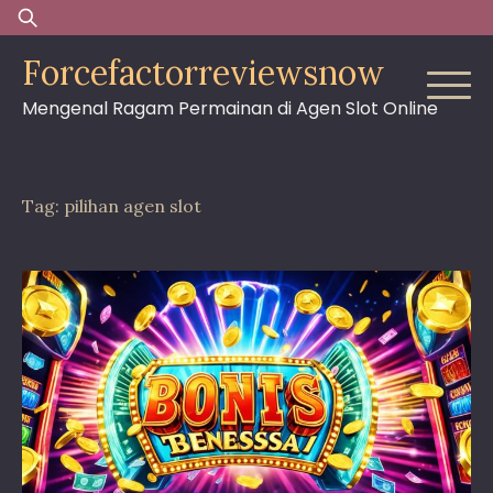
Skip
Search
to
for:
Forcefactorreviewsnow
content
Mengenal Ragam Permainan di Agen Slot Online
Tag:
pilihan agen slot