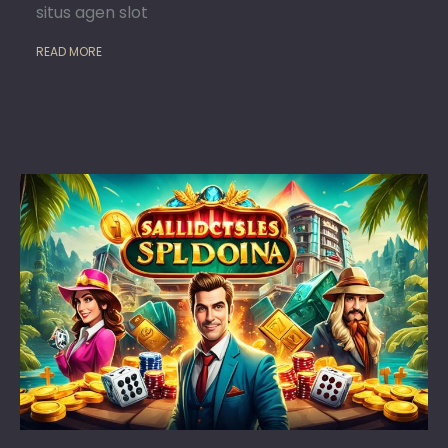
situs agen slot
READ MORE