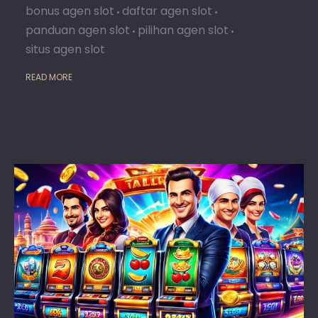
bonus agen slot
daftar agen slot
panduan agen slot
pilihan agen slot
situs agen slot
READ MORE