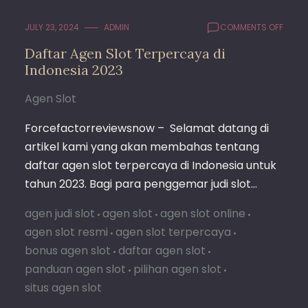
ON
JULY 23, 2024
ADMIN
COMMENTS OFF
DAFT
Daftar Agen Slot Terpercaya di
AGEN
Indonesia 2023
SLOT
TERPE
DI
Agen Slot
INDON
2023
Forcefactorreviewsnow – Selamat datang di
artikel kami yang akan membahas tentang
daftar agen slot terpercaya di Indonesia untuk
tahun 2023. Bagi para penggemar judi slot…
agen judi slot
agen slot
agen slot online
agen slot resmi
agen slot terpercaya
bonus agen slot
daftar agen slot
panduan agen slot
pilihan agen slot
situs agen slot