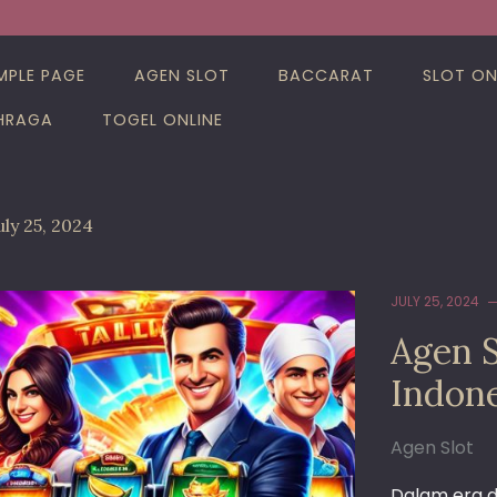
MPLE PAGE
AGEN SLOT
BACCARAT
SLOT ON
HRAGA
TOGEL ONLINE
uly 25, 2024
JULY 25, 2024
Agen S
Indone
Agen Slot
Dalam era di