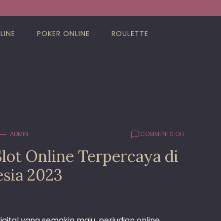
LINE
POKER ONLINE
ROULETTE
ON
ADMIN
COMMENTS OFF
AGEN
lot Online Terpercaya di
SLOT
ONLINE
sia 2023
TERPERCAY
DI
INDONESIA
2023
gital yang semakin maju, perjudian online