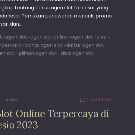
engkap tentang bonus agen slot terbesar yang
 Indonesia. Temukan penawaran menarik, promo
sar, dan…
t
agen slot
agen slot online
agen slot resmi
erpercaya
bonus agen slot
daftar agen slot
n slot
pilihan agen slot
situs agen slot
ON
ADMIN
COMMENTS OFF
AGEN
lot Online Terpercaya di
SLOT
ONLINE
sia 2023
TERPERCAY
DI