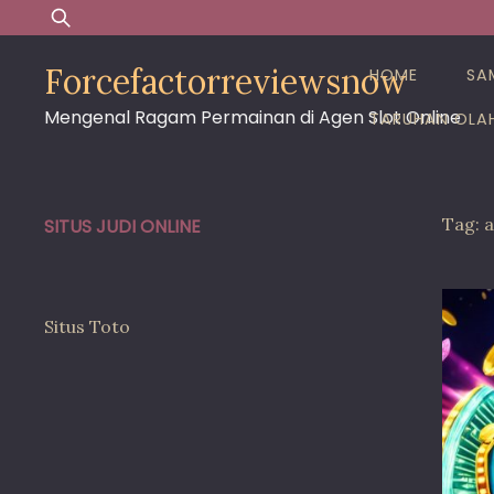
Skip
Search
to
for:
content
Forcefactorreviewsnow
HOME
SA
Mengenal Ragam Permainan di Agen Slot Online
TARUHAN OLA
Tag:
a
SITUS JUDI ONLINE
Situs Toto