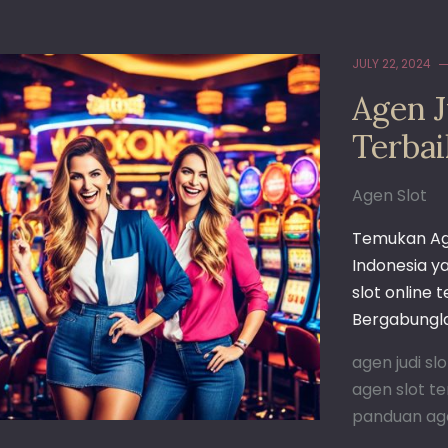
JULY 22, 2024
Agen J
Terbai
Agen Slot
Temukan Age
Indonesia 
slot online
Bergabungla
agen judi slo
agen slot t
panduan age