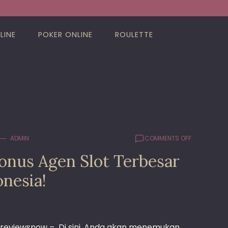
LINE
POKER ONLINE
ROULETTE
ON
ADMIN
COMMENTS OFF
RAIH
onus Agen Slot Terbesar
BONUS
AGEN
onesia!
SLOT
TERBESAR
DI
INDONESIA!
reviewsnow – Di sini, Anda akan menemukan