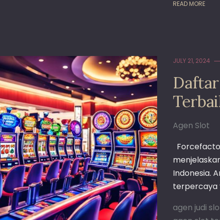
READ MORE
JULY 21, 2024
Daftar
Terbai
Agen Slot
Forcefactor
menjelaskan
Indonesia. 
terpercaya
agen judi slo