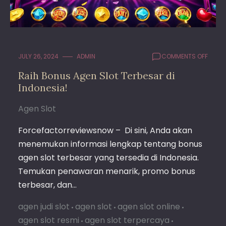
ON
JULY 26, 2024
ADMIN
COMMENTS OFF
RAIH
Raih Bonus Agen Slot Terbesar di
BONU
Indonesia!
AGEN
SLOT
TERBE
Agen Slot
DI
INDON
Forcefactorreviewsnow – Di sini, Anda akan
menemukan informasi lengkap tentang bonus
agen slot terbesar yang tersedia di Indonesia.
Temukan penawaran menarik, promo bonus
terbesar, dan…
agen judi slot
agen slot
agen slot online
agen slot resmi
agen slot terpercaya