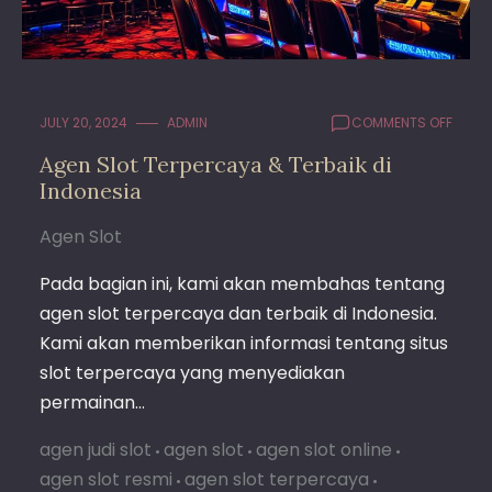
ON
JULY 20, 2024
ADMIN
COMMENTS OFF
AGEN
Agen Slot Terpercaya & Terbaik di
SLOT
Indonesia
TERPE
&
TERBA
Agen Slot
DI
INDON
Pada bagian ini, kami akan membahas tentang
agen slot terpercaya dan terbaik di Indonesia.
Kami akan memberikan informasi tentang situs
slot terpercaya yang menyediakan
permainan…
agen judi slot
agen slot
agen slot online
agen slot resmi
agen slot terpercaya