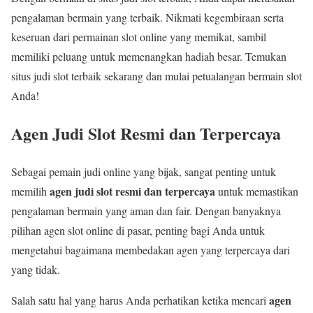
pengalaman bermain yang terbaik. Nikmati kegembiraan serta
keseruan dari permainan slot online yang memikat, sambil
memiliki peluang untuk memenangkan hadiah besar. Temukan
situs judi slot terbaik sekarang dan mulai petualangan bermain slot
Anda!
Agen Judi Slot Resmi dan Terpercaya
Sebagai pemain judi online yang bijak, sangat penting untuk
agen judi slot resmi dan terpercaya
memilih
untuk memastikan
pengalaman bermain yang aman dan fair. Dengan banyaknya
pilihan agen slot online di pasar, penting bagi Anda untuk
mengetahui bagaimana membedakan agen yang terpercaya dari
yang tidak.
agen
Salah satu hal yang harus Anda perhatikan ketika mencari