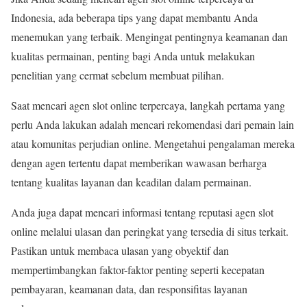
Indonesia, ada beberapa tips yang dapat membantu Anda
menemukan yang terbaik. Mengingat pentingnya keamanan dan
kualitas permainan, penting bagi Anda untuk melakukan
penelitian yang cermat sebelum membuat pilihan.
Saat mencari agen slot online terpercaya, langkah pertama yang
perlu Anda lakukan adalah mencari rekomendasi dari pemain lain
atau komunitas perjudian online. Mengetahui pengalaman mereka
dengan agen tertentu dapat memberikan wawasan berharga
tentang kualitas layanan dan keadilan dalam permainan.
Anda juga dapat mencari informasi tentang reputasi agen slot
online melalui ulasan dan peringkat yang tersedia di situs terkait.
Pastikan untuk membaca ulasan yang obyektif dan
mempertimbangkan faktor-faktor penting seperti kecepatan
pembayaran, keamanan data, dan responsifitas layanan