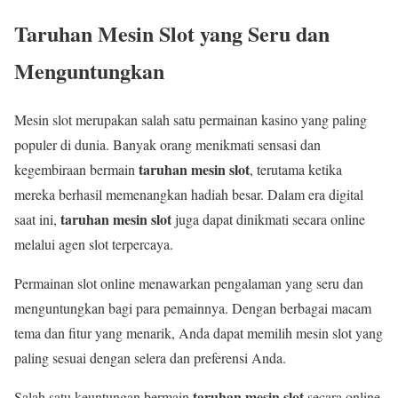
Taruhan Mesin Slot yang Seru dan
Menguntungkan
Mesin slot merupakan salah satu permainan kasino yang paling
populer di dunia. Banyak orang menikmati sensasi dan
taruhan mesin slot
kegembiraan bermain
, terutama ketika
mereka berhasil memenangkan hadiah besar. Dalam era digital
taruhan mesin slot
saat ini,
juga dapat dinikmati secara online
melalui agen slot terpercaya.
Permainan slot online menawarkan pengalaman yang seru dan
menguntungkan bagi para pemainnya. Dengan berbagai macam
tema dan fitur yang menarik, Anda dapat memilih mesin slot yang
paling sesuai dengan selera dan preferensi Anda.
taruhan mesin slot
Salah satu keuntungan bermain
secara online