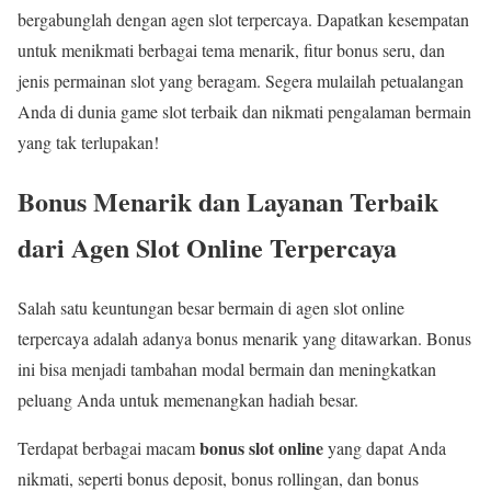
bergabunglah dengan agen slot terpercaya. Dapatkan kesempatan
untuk menikmati berbagai tema menarik, fitur bonus seru, dan
jenis permainan slot yang beragam. Segera mulailah petualangan
Anda di dunia game slot terbaik dan nikmati pengalaman bermain
yang tak terlupakan!
Bonus Menarik dan Layanan Terbaik
dari Agen Slot Online Terpercaya
Salah satu keuntungan besar bermain di agen slot online
terpercaya adalah adanya bonus menarik yang ditawarkan. Bonus
ini bisa menjadi tambahan modal bermain dan meningkatkan
peluang Anda untuk memenangkan hadiah besar.
bonus slot online
Terdapat berbagai macam
yang dapat Anda
nikmati, seperti bonus deposit, bonus rollingan, dan bonus