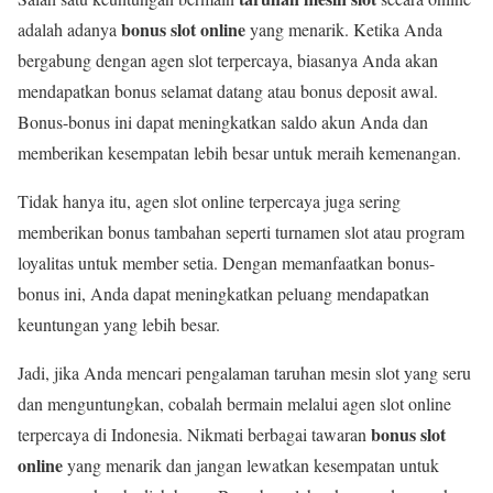
bonus slot online
adalah adanya
yang menarik. Ketika Anda
bergabung dengan agen slot terpercaya, biasanya Anda akan
mendapatkan bonus selamat datang atau bonus deposit awal.
Bonus-bonus ini dapat meningkatkan saldo akun Anda dan
memberikan kesempatan lebih besar untuk meraih kemenangan.
Tidak hanya itu, agen slot online terpercaya juga sering
memberikan bonus tambahan seperti turnamen slot atau program
loyalitas untuk member setia. Dengan memanfaatkan bonus-
bonus ini, Anda dapat meningkatkan peluang mendapatkan
keuntungan yang lebih besar.
Jadi, jika Anda mencari pengalaman taruhan mesin slot yang seru
dan menguntungkan, cobalah bermain melalui agen slot online
bonus slot
terpercaya di Indonesia. Nikmati berbagai tawaran
online
yang menarik dan jangan lewatkan kesempatan untuk