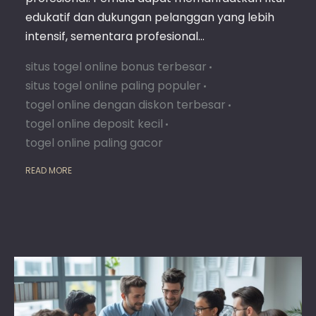
edukatif dan dukungan pelanggan yang lebih
intensif, sementara profesional…
situs togel online bonus terbesar
situs togel online paling populer
togel online dengan diskon terbesar
togel online deposit kecil
togel online paling gacor
READ MORE