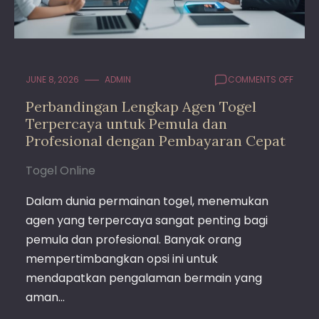
ON
JUNE 8, 2026
ADMIN
COMMENTS OFF
PERB
Perbandingan Lengkap Agen Togel
LENGK
Terpercaya untuk Pemula dan
AGEN
TOGEL
Profesional dengan Pembayaran Cepat
TERPE
UNTU
Togel Online
PEMUL
DAN
Dalam dunia permainan togel, menemukan
PROFE
agen yang terpercaya sangat penting bagi
DENG
PEMB
pemula dan profesional. Banyak orang
CEPAT
mempertimbangkan opsi ini untuk
mendapatkan pengalaman bermain yang
aman…