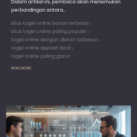
Dalam artikel ini, pembaca akan menemukan
CERD
perbandingan antara…
situs togel online bonus terbesar
situs togel online paling populer
togel online dengan diskon terbesar
togel online deposit kecil
togel online paling gacor
READ MORE