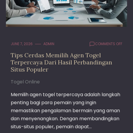
ON
JUNE 7, 2026
ADMIN
COMMENTS OFF
TIPS
Tips Cerdas Memilih Agen Togel
CERD
Terpercaya Dari Hasil Perbandingan
MEMIL
AGEN
Situs Populer
TOGEL
TERPE
Togel Online
DARI
HASIL
Memilih agen togel terpercaya adalah langkah
PERB
penting bagi para pemain yang ingin
SITUS
POPUL
memastikan pengalaman bermain yang aman
dan menyenangkan. Dengan membandingkan
situs-situs populer, pemain dapat…