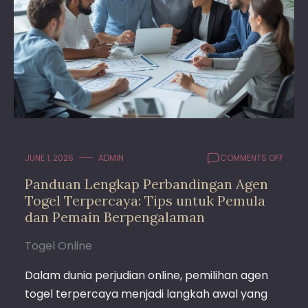
ON
JUNE 1, 2026
ADMIN
COMMENTS OFF
PAND
Panduan Lengkap Perbandingan Agen
LENGK
Togel Terpercaya: Tips untuk Pemula
PERB
AGEN
dan Pemain Berpengalaman
TOGEL
TERPE
Togel Online
TIPS
UNTU
Dalam dunia perjudian online, pemilihan agen
PEMUL
togel terpercaya menjadi langkah awal yang
DAN