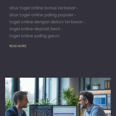
situs togel online bonus terbesar
situs togel online paling populer
togel online dengan diskon terbesar
togel online deposit kecil
togel online paling gacor
READ MORE