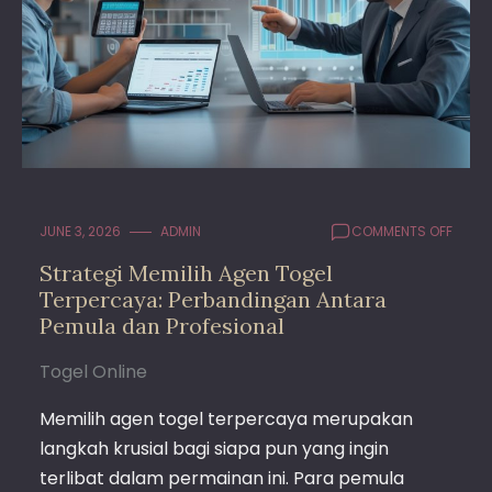
ON
JUNE 3, 2026
ADMIN
COMMENTS OFF
STRAT
Strategi Memilih Agen Togel
MEMIL
Terpercaya: Perbandingan Antara
AGEN
TOGEL
Pemula dan Profesional
TERPE
PERB
Togel Online
ANTA
PEMUL
Memilih agen togel terpercaya merupakan
DAN
langkah krusial bagi siapa pun yang ingin
PROFE
terlibat dalam permainan ini. Para pemula