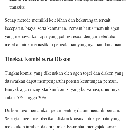
transaksi.
Setiap metode memiliki kelebihan dan kekurangan terkait
kecepatan, biaya, serta keamanan. Pemain harus memilih agen
yang menawarkan opsi yang paling sesuai dengan kebutuhan
mereka untuk memastikan pengalaman yang nyaman dan aman.
Tingkat Komisi serta Diskon
Tingkat komisi yang dikenakan oleh agen togel dan diskon yang
ditawarkan dapat mempengaruhi potensi keuntungan pemain.
Banyak agen mengiklankan komisi yang bervariasi, umumnya
antara 5% hingga 20%.
Diskon juga memainkan peran penting dalam menarik pemain.
Sebagian agen memberikan diskon khusus untuk pemain yang
melakukan taruhan dalam jumlah besar atau mengajak teman.