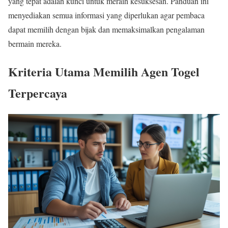
yang tepat adalah kunci untuk meraih kesuksesan. Panduan ini
menyediakan semua informasi yang diperlukan agar pembaca
dapat memilih dengan bijak dan memaksimalkan pengalaman
bermain mereka.
Kriteria Utama Memilih Agen Togel
Terpercaya