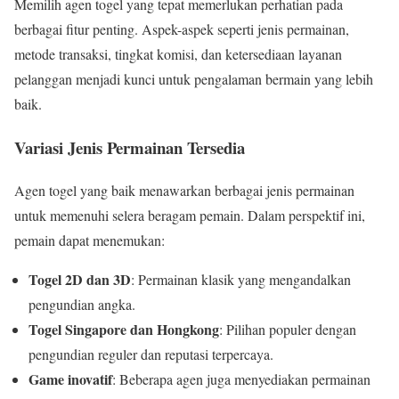
Memilih agen togel yang tepat memerlukan perhatian pada
berbagai fitur penting. Aspek-aspek seperti jenis permainan,
metode transaksi, tingkat komisi, dan ketersediaan layanan
pelanggan menjadi kunci untuk pengalaman bermain yang lebih
baik.
Variasi Jenis Permainan Tersedia
Agen togel yang baik menawarkan berbagai jenis permainan
untuk memenuhi selera beragam pemain. Dalam perspektif ini,
pemain dapat menemukan:
Togel 2D dan 3D
: Permainan klasik yang mengandalkan
pengundian angka.
Togel Singapore dan Hongkong
: Pilihan populer dengan
pengundian reguler dan reputasi terpercaya.
Game inovatif
: Beberapa agen juga menyediakan permainan