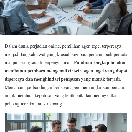
Dalam dunia perjudian online, pemilihan agen togel terpercaya
menjadi langkah awal yang krusial bagi para pemain, baik pemula
Panduan lengkap ini akan
maupun yang sudah berpengalaman.
membantu pembaca mengenali ciri-ciri agen togel yang dapat
dipercaya dan menghindari penipuan yang marak terjadi.
Memahami perbandingan berbagai agen memungkinkan pemain
untuk membuat keputusan yang lebih baik dan meningkatkan
peluang mereka untuk menang.