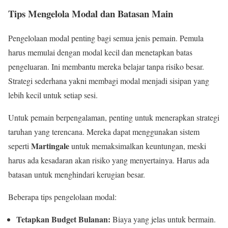
Tips Mengelola Modal dan Batasan Main
Pengelolaan modal penting bagi semua jenis pemain. Pemula
harus memulai dengan modal kecil dan menetapkan batas
pengeluaran. Ini membantu mereka belajar tanpa risiko besar.
Strategi sederhana yakni membagi modal menjadi sisipan yang
lebih kecil untuk setiap sesi.
Untuk pemain berpengalaman, penting untuk menerapkan strategi
taruhan yang terencana. Mereka dapat menggunakan sistem
Martingale
seperti
untuk memaksimalkan keuntungan, meski
harus ada kesadaran akan risiko yang menyertainya. Harus ada
batasan untuk menghindari kerugian besar.
Beberapa tips pengelolaan modal:
Tetapkan Budget Bulanan:
Biaya yang jelas untuk bermain.