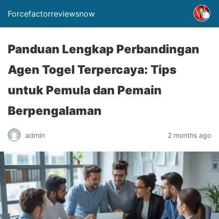
Forcefactorreviewsnow
Panduan Lengkap Perbandingan
Agen Togel Terpercaya: Tips
untuk Pemula dan Pemain
Berpengalaman
admin
2 months ago