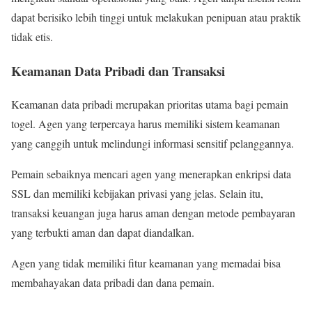
dapat berisiko lebih tinggi untuk melakukan penipuan atau praktik
tidak etis.
Keamanan Data Pribadi dan Transaksi
Keamanan data pribadi merupakan prioritas utama bagi pemain
togel. Agen yang terpercaya harus memiliki sistem keamanan
yang canggih untuk melindungi informasi sensitif pelanggannya.
Pemain sebaiknya mencari agen yang menerapkan enkripsi data
SSL dan memiliki kebijakan privasi yang jelas. Selain itu,
transaksi keuangan juga harus aman dengan metode pembayaran
yang terbukti aman dan dapat diandalkan.
Agen yang tidak memiliki fitur keamanan yang memadai bisa
membahayakan data pribadi dan dana pemain.