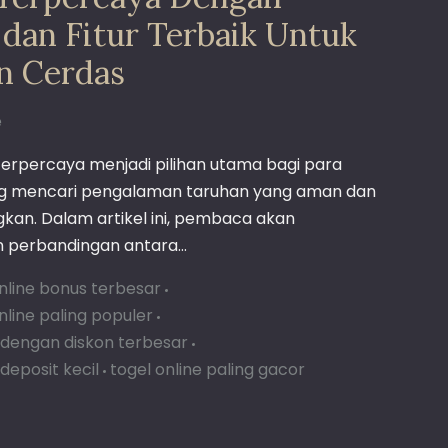
TERPERCAY
dan Fitur Terbaik Untuk
DENGAN
BONUS
n Cerdas
DAN
FITUR
TERBAIK
e
UNTUK
PEMAIN
terpercaya menjadi pilihan utama bagi para
CERDAS
g mencari pengalaman taruhan yang aman dan
an. Dalam artikel ini, pembaca akan
perbandingan antara…
online bonus terbesar
online paling populer
e dengan diskon terbesar
 deposit kecil
togel online paling gacor