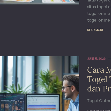
situs togel 
situs togel 
togel onlin
togel online
READ MORE
JUNE 5, 2026
Cara 
Togel
dan Pr
Togel Onlin