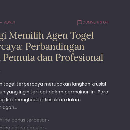
ON
ADMIN
COMMENTS OFF
STRATEGI
gi Memilih Agen Togel
MEMILIH
AGEN
rcaya: Perbandingan
TOGEL
TERPERCAYA
 Pemula dan Profesional
PERBANDIN
ANTARA
PEMULA
e
DAN
PROFESIONA
n togel terpercaya merupakan langkah krusial
un yang ingin terlibat dalam permainan ini. Para
ng kali menghadapi kesulitan dalam
n agen…
online bonus terbesar
online paling populer