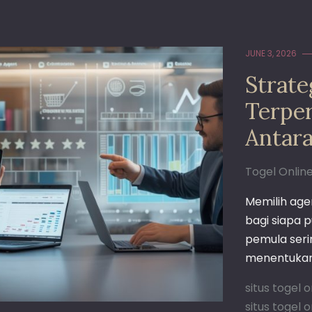
JUNE 3, 2026
Strate
Terpe
Antara
Togel Onlin
Memilih age
bagi siapa p
pemula seri
menentuka
situs togel 
situs togel 