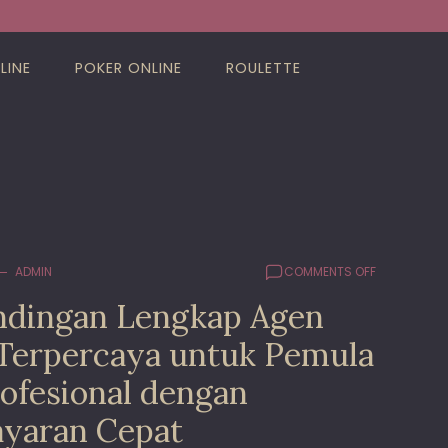
LINE
POKER ONLINE
ROULETTE
ON
ADMIN
COMMENTS OFF
PERBANDIN
ndingan Lengkap Agen
LENGKAP
AGEN
 Terpercaya untuk Pemula
TOGEL
TERPERCAY
ofesional dengan
UNTUK
PEMULA
yaran Cepat
DAN