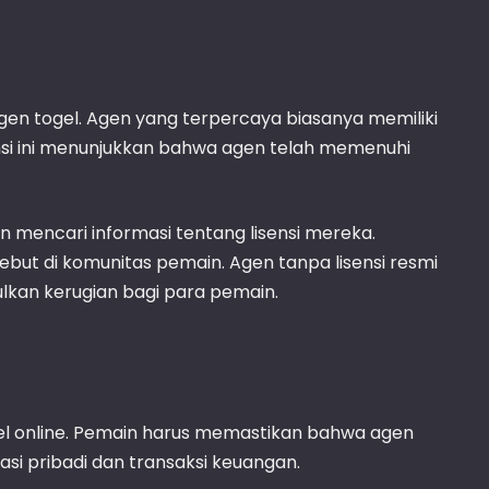
 agen togel. Agen yang terpercaya biasanya memiliki
isensi ini menunjukkan bahwa agen telah memenuhi
 mencari informasi tentang lisensi mereka.
but di komunitas pemain. Agen tanpa lisensi resmi
ulkan kerugian bagi para pemain.
gel online. Pemain harus memastikan bahwa agen
si pribadi dan transaksi keuangan.