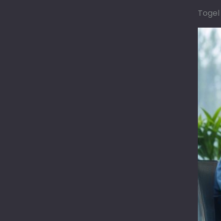
Togel