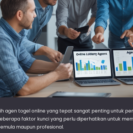
ih agen togel online yang tepat sangat penting untuk
eberapa faktor kunci yang perlu diperhatikan untuk me
pemula maupun profesional.