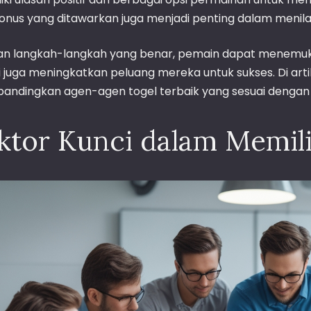
onus yang ditawarkan juga menjadi penting dalam menilai
n langkah-langkah yang benar, pemain dapat menemuk
i juga meningkatkan peluang mereka untuk sukses. Di artike
ndingkan agen-agen togel terbaik yang sesuai dengan 
ktor Kunci dalam Memil