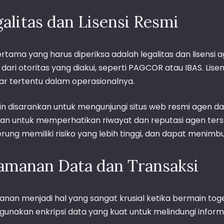
alitas dan Lisensi Resmi
ertama yang harus diperiksa adalah legalitas dan lisensi
si dari otoritas yang diakui, seperti PAGCOR atau IBAS. L
ar tertentu dalam operasionalnya.
n disarankan untuk mengunjungi situs web resmi agen dan
kan untuk memperhatikan riwayat dan reputasi agen terse
rung memiliki risiko yang lebih tinggi, dan dapat menimb
amanan Data dan Transaksi
nan menjadi hal yang sangat krusial ketika bermain to
unakan enkripsi data yang kuat untuk melindungi informa