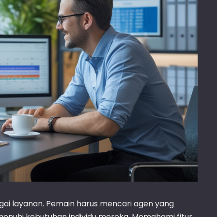
gai layanan. Pemain harus mencari agen yang
emenuhi kebutuhan individu mereka. Memahami fitur