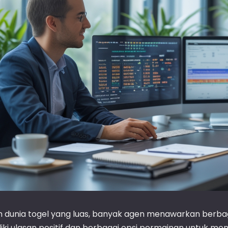
 dunia togel yang luas, banyak agen menawarkan berba
iki ulasan positif dan berbagai opsi permainan untuk m