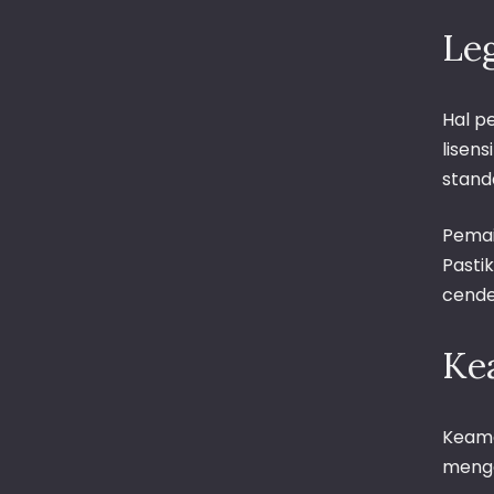
Leg
Hal p
lisen
stand
Pemai
Pasti
cende
Ke
Keama
mengg