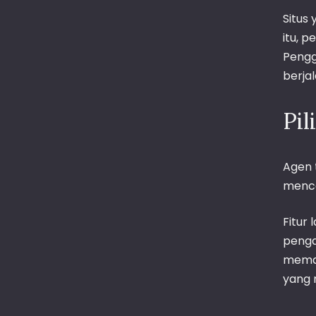
Situs
itu, 
Pengg
berjal
Pil
Agen 
menca
Fitur
penga
memah
yang 