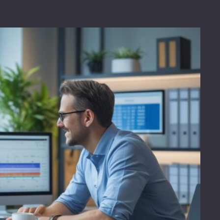
CARA
MEMBA
AGEN
TOGEL
TERPE
UNTUK
PEMUL
DAN
PROFE