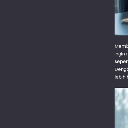
Memba
ingin
seper
Denga
lebih 