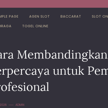
MPLE PAGE
AGEN SLOT
BACCARAT
SLOT ON
HRAGA
TOGEL ONLINE
ara Membandingkan 
erpercaya untuk Pe
ofesional
 2026
ADMIN