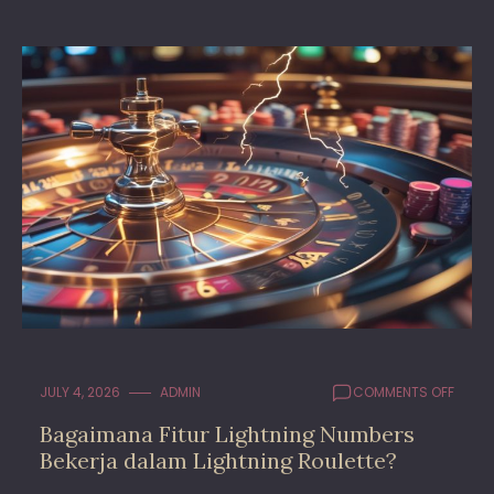
ON
JULY 4, 2026
ADMIN
COMMENTS OFF
BAGA
Bagaimana Fitur Lightning Numbers
FITUR
Bekerja dalam Lightning Roulette?
LIGHT
NUMB