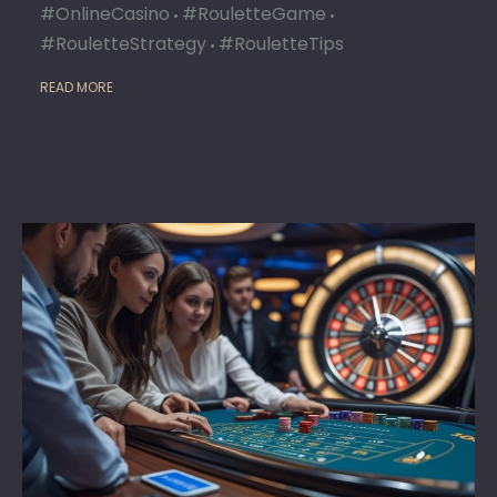
#OnlineCasino
#RouletteGame
#RouletteStrategy
#RouletteTips
READ MORE