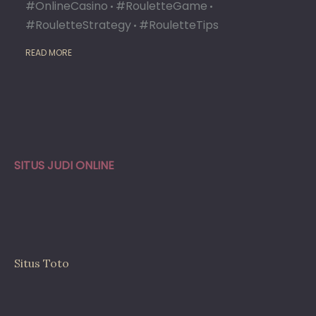
#OnlineCasino
#RouletteGame
#RouletteStrategy
#RouletteTips
READ MORE
SITUS JUDI ONLINE
Situs Toto