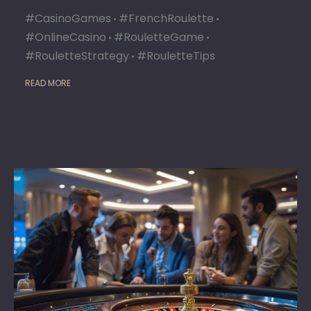
#CasinoGames
#FrenchRoulette
#OnlineCasino
#RouletteGame
#RouletteStrategy
#RouletteTips
READ MORE