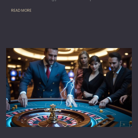
READ MORE