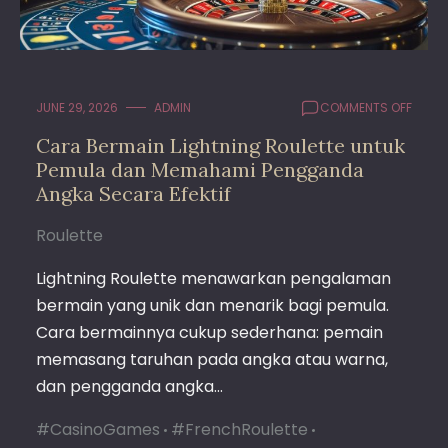
ON
JUNE 29, 2026
ADMIN
COMMENTS OFF
CARA
Cara Bermain Lightning Roulette untuk
BERMA
Pemula dan Memahami Pengganda
LIGHT
ROULE
Angka Secara Efektif
UNTU
PEMUL
Roulette
DAN
MEMA
Lightning Roulette menawarkan pengalaman
PENG
bermain yang unik dan menarik bagi pemula.
ANGK
SECA
Cara bermainnya cukup sederhana: pemain
EFEKTI
memasang taruhan pada angka atau warna,
dan pengganda angka…
#CasinoGames
#FrenchRoulette