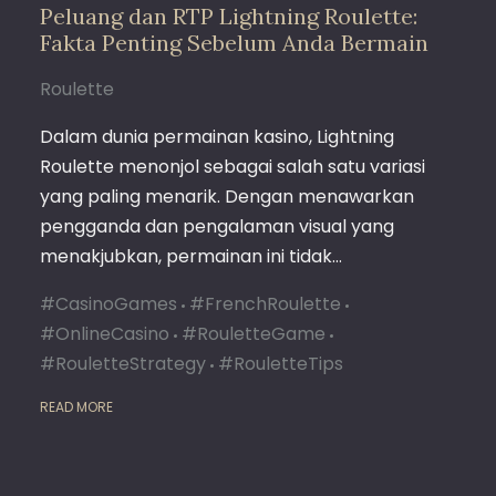
Peluang dan RTP Lightning Roulette:
DAN
Fakta Penting Sebelum Anda Bermain
RTP
LIGHT
ROULE
Roulette
FAKTA
PENTI
Dalam dunia permainan kasino, Lightning
SEBEL
Roulette menonjol sebagai salah satu variasi
ANDA
yang paling menarik. Dengan menawarkan
BERMA
pengganda dan pengalaman visual yang
menakjubkan, permainan ini tidak…
#CasinoGames
#FrenchRoulette
#OnlineCasino
#RouletteGame
#RouletteStrategy
#RouletteTips
READ MORE