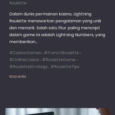
BEKER
Roulette
DALA
LIGHT
Dalam dunia permainan kasino, Lightning
ROULE
Roulette menawarkan pengalaman yang unik
dan menarik. Salah satu fitur paling menonjol
dalam game ini adalah Lightning Numbers, yang
memberikan…
#CasinoGames
#FrenchRoulette
#OnlineCasino
#RouletteGame
#RouletteStrategy
#RouletteTips
READ MORE