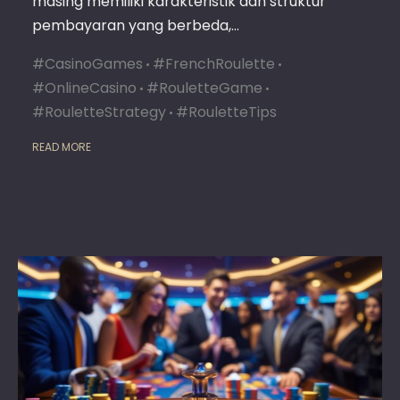
masing memiliki karakteristik dan struktur
pembayaran yang berbeda,…
#CasinoGames
#FrenchRoulette
#OnlineCasino
#RouletteGame
#RouletteStrategy
#RouletteTips
READ MORE