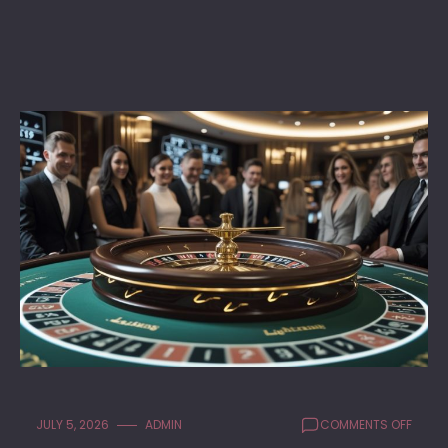
ON
JULY 5, 2026
ADMIN
COMMENTS OFF
PELUA