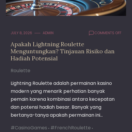
ON
JULY 8, 2026
ADMIN
COMMENTS OFF
APAK
Apakah Lightning Roulette
LIGHT
Menguntungkan? Tinjauan Risiko dan
ROULE
MENG
Hadiah Potensial
TINJA
RISIK
Roulette
DAN
HADIA
Lightning Roulette adalah permainan kasino
POTEN
modern yang menarik perhatian banyak
pemain karena kombinasi antara kecepatan
dan potensi hadiah besar. Banyak yang
bertanya-tanya apakah permainan ini…
#CasinoGames
#FrenchRoulette