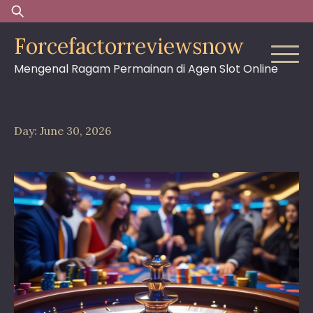
Skip
Search
to
for:
Forcefactorreviewsnow
content
Mengenal Ragam Permainan di Agen Slot Online
Day:
June 30, 2026