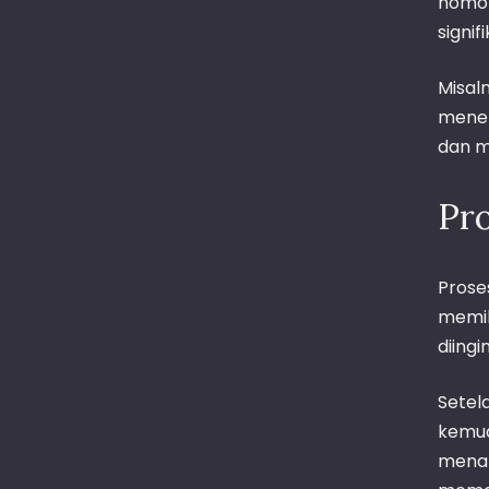
nomor
signif
Misal
mener
dan m
Pr
Prose
memil
diing
Setel
kemud
menan