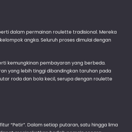
rti dalam permainan roulette tradisional. Mereka
 kelompok angka. Seluruh proses dimulai dengan
perti kemungkinan pembayaran yang berbeda.
n yang lebih tinggi dibandingkan taruhan pada
ar roda dan bola kecil, serupa dengan roulette
itur “Petir”. Dalam setiap putaran, satu hingga lima