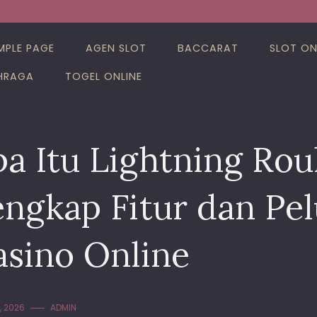
MPLE PAGE
AGEN SLOT
BACCARAT
SLOT ON
HRAGA
TOGEL ONLINE
pa Itu Lightning Rou
engkap Fitur dan Pe
asino Online
, 2026
ADMIN