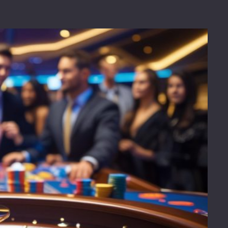
APA
ITU
LIGHT
ROULE
PANDU
LENGK
FITUR
DAN
PELUA
MENA
DI
KASIN
ONLINE