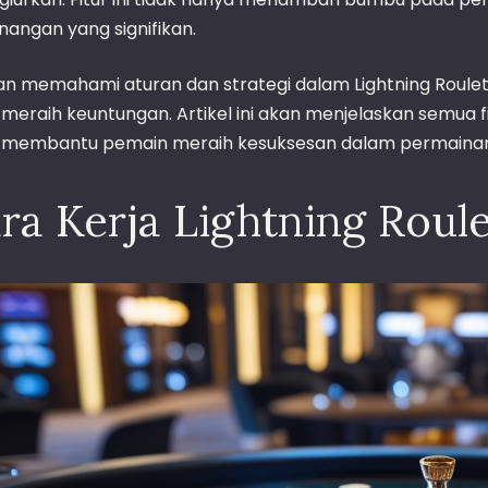
angan yang signifikan.
n memahami aturan dan strategi dalam Lightning Roule
 meraih keuntungan. Artikel ini akan menjelaskan semua
 membantu pemain meraih kesuksesan dalam permainan 
ra Kerja Lightning Roule