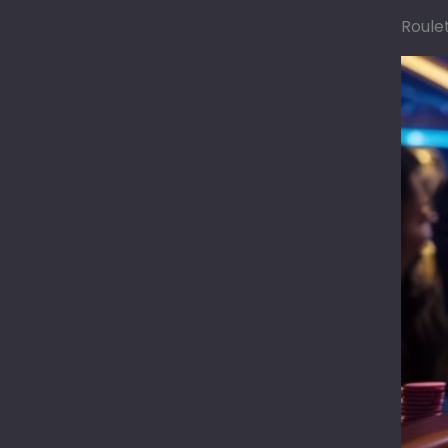
Roule