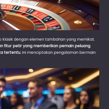
sino klasik dengan elemen tambahan yang memikat.
n fitur petir yang memberikan pemain peluang
 tertentu.
Ini menciptakan pengalaman bermain