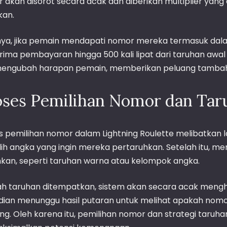
 akan disorot secara acak dan diberikan multiplier ya
ikan.
nya, jika pemain mendapati nomor mereka termasuk dal
ima pembayaran hingga 500 kali lipat dari taruhan awa
engubah harapan pemain, memberikan peluang tambah
oses Pemilihan Nomor dan Tar
s pemilihan nomor dalam Lightning Roulette melibatkan
ih angka yang ingin mereka pertaruhkan. Setelah itu, m
inkan, seperti taruhan warna atau kelompok angka.
ah taruhan ditempatkan, sistem akan secara acak mengha
ian menunggu hasil putaran untuk melihat apakah nomor
g. Oleh karena itu, pemilihan nomor dan strategi taruha