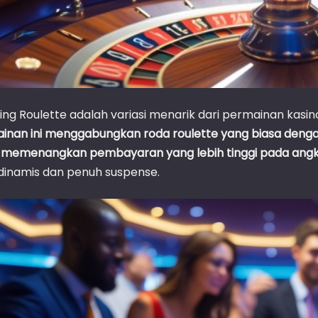
ning Roulette adalah variasi menarik dari permainan ka
inan ini menggabungkan roda roulette yang biasa denga
 memenangkan pembayaran yang lebih tinggi pada angka
dinamis dan penuh suspense.