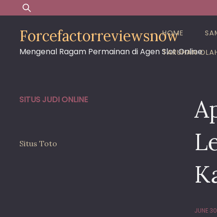
Skip
Search
to
for:
content
Forcefactorreviewsnow
HOME
SA
Mengenal Ragam Permainan di Agen Slot Online
TARUHAN OLA
SITUS JUDI ONLINE
A
L
Situs Toto
K
JUNE 30