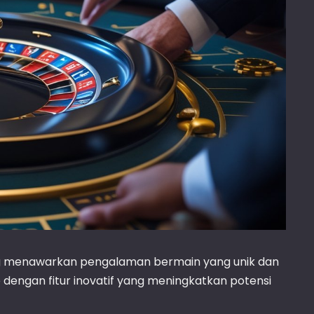
yang menawarkan pengalaman bermain yang unik dan
dengan fitur inovatif yang meningkatkan potensi