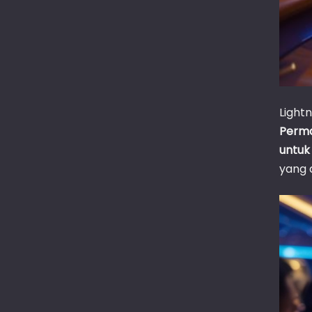
Light
Perma
untuk
yang 