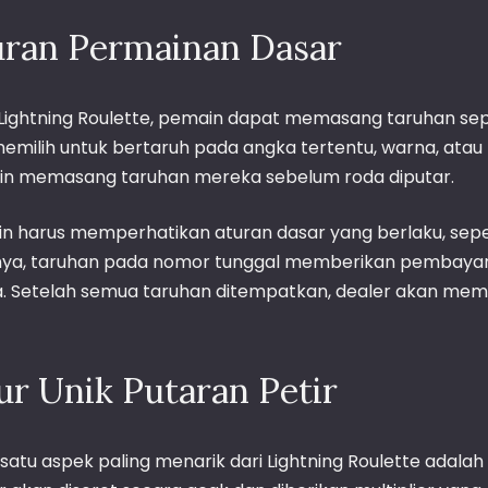
uran Permainan Dasar
Lightning Roulette, pemain dapat memasang taruhan sepe
memilih untuk bertaruh pada angka tertentu, warna, atau
n memasang taruhan mereka sebelum roda diputar.
n harus memperhatikan aturan dasar yang berlaku, se
nya, taruhan pada nomor tunggal memberikan pembayara
. Setelah semua taruhan ditempatkan, dealer akan memut
ur Unik Putaran Petir
satu aspek paling menarik dari Lightning Roulette adalah f