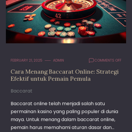
ON
FEBRUARY 21, 2025
ADMIN
COMMENTS OFF
CARA
Cara Menang Baccarat Online: Strategi
MENA
Efektif untuk Pemain Pemula
BACC
ONLINE
STRAT
Baccarat
EFEKTI
UNTU
Baccarat online telah menjadi salah satu
PEMAI
permainan kasino yang paling populer di dunia
PEMUL
maya. Untuk menang dalam baccarat online,
pemain harus memahami aturan dasar dan…