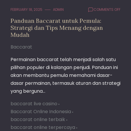
ON
FEBRUARY 18, 2025
ADMIN
COMMENTS OFF
PAND
Panduan Baccarat untuk Pemula:
BACC
Strategi dan Tips Menang dengan
UNTU
PEMUL
Mudah
STRAT
DAN
Baccarat
TIPS
MENA
Permainan baccarat telah menjadi salah satu
DENG
pilihan populer di kalangan penjudi. Panduan ini
MUDA
akan membantu pemula memahami dasar-
dasar permainan, termasuk aturan dan strategi
yang berguna…
baccarat live casino
Baccarat Online Indonesia
baccarat online terbaik
baccarat online terpercaya