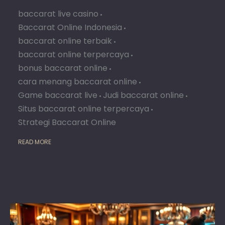
baccarat live casino
Baccarat Online Indonesia
baccarat online terbaik
baccarat online terpercaya
bonus baccarat online
cara menang baccarat online
Game baccarat live
Judi baccarat online
Situs baccarat online terpercaya
Strategi Baccarat Online
READ MORE