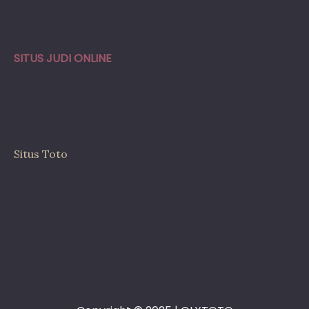
SITUS JUDI ONLINE
Situs Toto