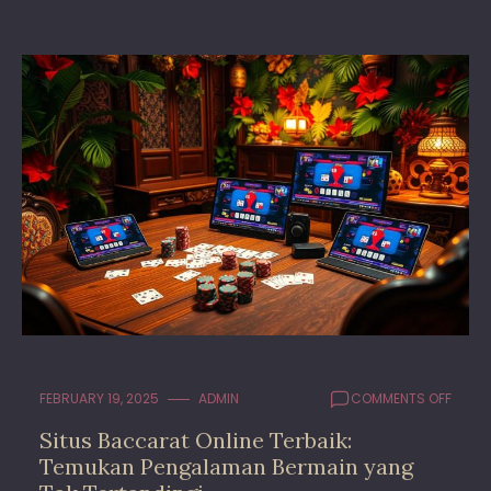
ON
FEBRUARY 19, 2025
ADMIN
COMMENTS OFF
SITUS
Situs Baccarat Online Terbaik:
BACC
Temukan Pengalaman Bermain yang
ONLIN
TERBA