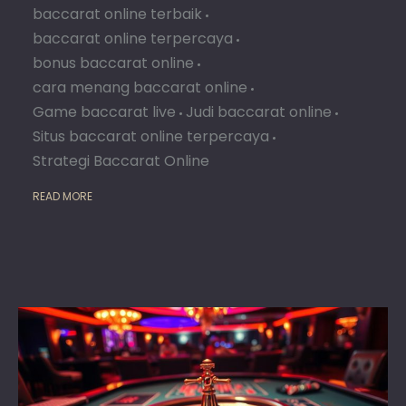
baccarat online terbaik
baccarat online terpercaya
bonus baccarat online
cara menang baccarat online
Game baccarat live
Judi baccarat online
Situs baccarat online terpercaya
Strategi Baccarat Online
READ MORE