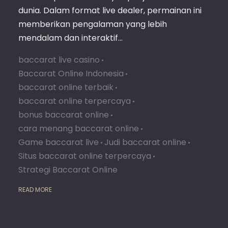
TERBA
dunia. Dalam format live dealer, permainan ini
memberikan pengalaman yang lebih
mendalam dan interaktif…
baccarat live casino
Baccarat Online Indonesia
baccarat online terbaik
baccarat online terpercaya
bonus baccarat online
cara menang baccarat online
Game baccarat live
Judi baccarat online
Situs baccarat online terpercaya
Strategi Baccarat Online
READ MORE