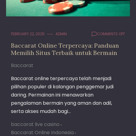
ON
FEBRUARY 22, 2025
ADMIN
COMMENTS OFF
BACC
Baccarat Online Terpercaya: Panduan
ONLIN
Memilih Situs Terbaik untuk Bermain
TERPE
PAND
MEMIL
Baccarat
SITUS
TERBA
Baccarat online terpercaya telah menjadi
UNTU
pilihan populer di kalangan penggemar judi
BERMA
daring. Permainan ini menawarkan
pengalaman bermain yang aman dan adil,
serta akses mudah bagi…
baccarat live casino
Baccarat Online Indonesia