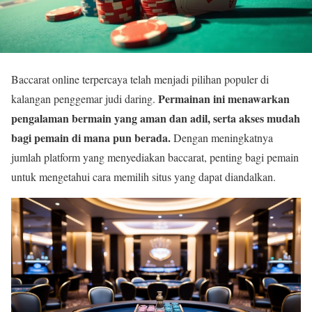
Baccarat online terpercaya telah menjadi pilihan populer di
Permainan ini menawarkan
kalangan penggemar judi daring.
pengalaman bermain yang aman dan adil, serta akses mudah
bagi pemain di mana pun berada.
Dengan meningkatnya
jumlah platform yang menyediakan baccarat, penting bagi pemain
untuk mengetahui cara memilih situs yang dapat diandalkan.