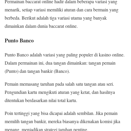
Permainan baccarat online hadir dalam beberapa variasi yang
menarik, setiap variasi memiliki aturan dan cara bermain yang
berbeda. Berikut adalah tiga variasi utama yang banyak
dimainkan dalam dunia baccarat online.
Punto Banco
Punto Banco adalah variasi yang paling populer di kasino online.
Dalam permainan ini, dua tangan dimainkan: tangan pemain
(Punto) dan tangan bankir (Banco).
Pemain memasang taruhan pada salah satu tangan atau seri.
Pengundian kartu mengikuti aturan yang ketat, dan hasilnya
ditentukan berdasarkan nilai total kartu.
Poin tertinggi yang bisa dicapai adalah sembilan. Jika pemain
memilih tangan bankir, mereka biasanya dikenakan komisi jika
menang, menjadikan strategi taruhan penting.