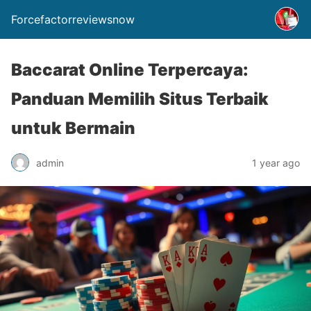
Forcefactorreviewsnow
Baccarat Online Terpercaya:
Panduan Memilih Situs Terbaik
untuk Bermain
admin
1 year ago