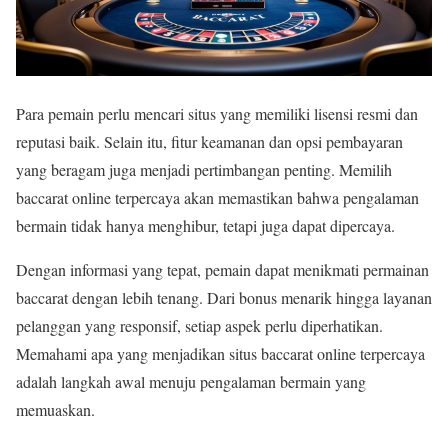
Para pemain perlu mencari situs yang memiliki lisensi resmi dan
reputasi baik. Selain itu, fitur keamanan dan opsi pembayaran
yang beragam juga menjadi pertimbangan penting. Memilih
baccarat online terpercaya akan memastikan bahwa pengalaman
bermain tidak hanya menghibur, tetapi juga dapat dipercaya.
Dengan informasi yang tepat, pemain dapat menikmati permainan
baccarat dengan lebih tenang. Dari bonus menarik hingga layanan
pelanggan yang responsif, setiap aspek perlu diperhatikan.
Memahami apa yang menjadikan situs baccarat online terpercaya
adalah langkah awal menuju pengalaman bermain yang
memuaskan.