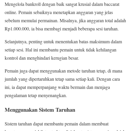
Mengelola bankroll dengan baik sangat krusial dalam baccarat
online. Pemain sebaiknya menetapkan anggaran yang jelas
sebelum memulai permainan. Misalnya, jika anggaran total adalah
Rp1.000.000, ia bisa membagi menjadi beberapa sesi taruhan.
Selanjutnya, penting untuk menentukan batas maksimum dalam
setiap sesi. Hal ini membantu pemain untuk tidak kehilangan
kontrol dan menghindari kerugian besar.
Pemain juga dapat menggunakan metode taruhan tetap, di mana
jumlah yang dipertaruhkan tetap sama setiap kali. Dengan cara
ini, ia dapat memperpanjang waktu bermain dan menjaga
pengalaman tetap menyenangkan.
Menggunakan Sistem Taruhan
Sistem taruhan dapat membantu pemain dalam membuat