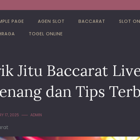
MPLE PAGE
AGEN SLOT
BACCARAT
SLOT ON
HRAGA
TOGEL ONLINE
ik Jitu Baccarat Liv
enang dan Tips Terb
Y 17, 2025
ADMIN
rat