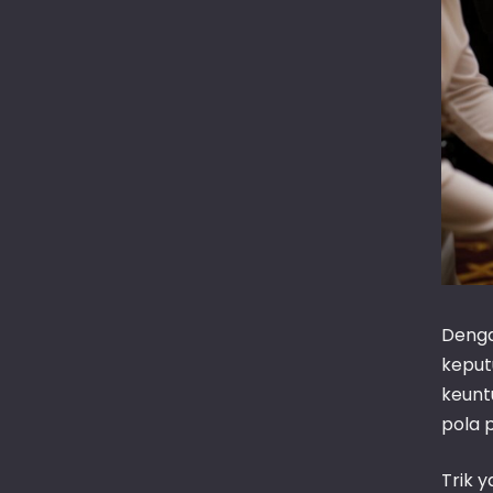
Denga
keput
keunt
pola 
Trik 