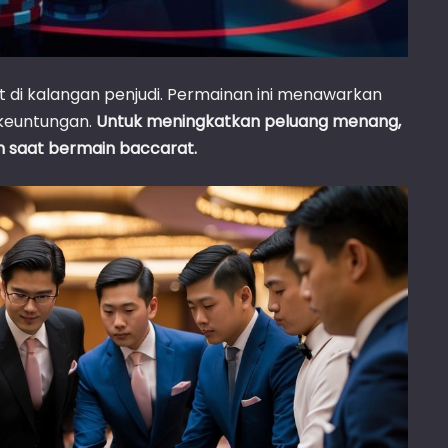
it di kalangan penjudi. Permainan ini menawarkan
keuntungan.
Untuk meningkatkan peluang menang,
n saat bermain baccarat.