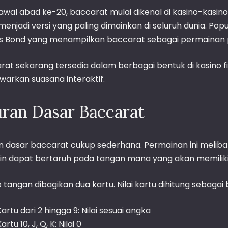
awal abad ke-20, baccarat mulai dikenal di kasino-kasino
enjadi versi yang paling dimainkan di seluruh dunia. Popu
 Bond yang menampilkan baccarat sebagai permainan pi
rat sekarang tersedia dalam berbagai bentuk di kasino fi
arkan suasana interaktif.
uran Dasar Baccarat
n dasar baccarat cukup sederhana. Permainan ini melibat
n dapat bertaruh pada tangan mana yang akan memiliki nila
 tangan dibagikan dua kartu. Nilai kartu dihitung sebagai 
Kartu dari 2 hingga 9: Nilai sesuai angka
artu 10, J, Q, K: Nilai 0