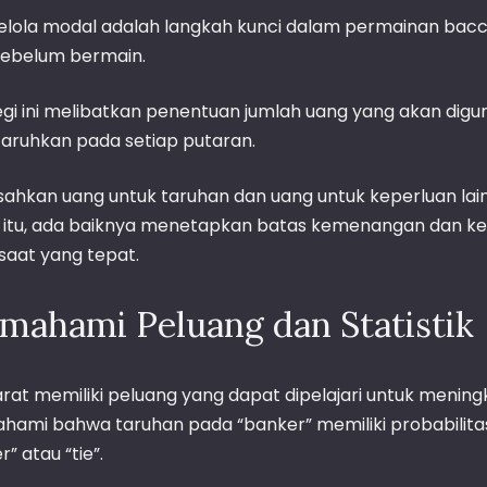
lola modal adalah langkah kunci dalam permainan bac
 sebelum bermain.
egi ini melibatkan penentuan jumlah uang yang akan di
taruhkan pada setiap putaran.
ahkan uang untuk taruhan dan uang untuk keperluan la
n itu, ada baiknya menetapkan batas kemenangan dan ke
saat yang tepat.
mahami Peluang dan Statistik
rat memiliki peluang yang dapat dipelajari untuk menin
ami bahwa taruhan pada “banker” memiliki probabilitas
r” atau “tie”.