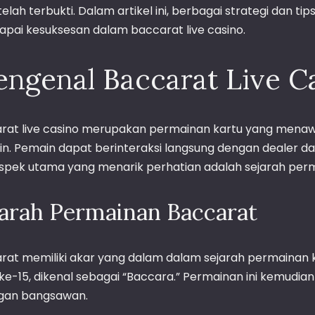
telah terbukti. Dalam artikel ini, berbagai strategi dan
pai kesuksesan dalam baccarat live casino.
ngenal Baccarat Live C
rat live casino merupakan permainan kartu yang men
n. Pemain dapat berinteraksi langsung dengan dealer da
spek utama yang menarik perhatian adalah sejarah perma
jarah Permainan Baccarat
rat memiliki akar yang dalam dalam sejarah permainan kar
ke-15, dikenal sebagai “Baccara.” Permainan ini kemudia
gan bangsawan.