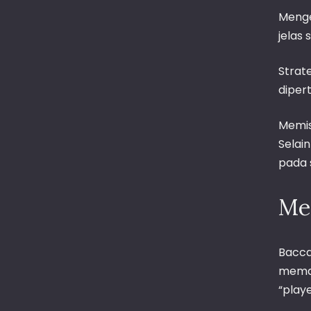
Menge
jelas
Strat
diper
Memis
Selai
pada 
Me
Bacca
memah
“playe