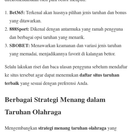
Bet365:
Terkenal akan luasnya pilihan jenis taruhan dan bonus
yang ditawarkan.
888Sport:
Dikenal dengan antarmuka yang ramah pengguna
dan berbagai opsi taruhan yang menarik.
SBOBET:
Menawarkan keamanan dan variasi jenis taruhan
yang memadai, menjadikannya favorit di kalangan bettor.
Selalu lakukan riset dan baca ulasan pengguna sebelum mendaftar
daftar situs taruhan
ke situs tersebut agar dapat menemukan
terbaik
yang sesuai dengan preferensi Anda.
Berbagai Strategi Menang dalam
Taruhan Olahraga
strategi menang taruhan olahraga
Mengembangkan
yang