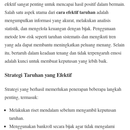
efektif sangat penting untuk mencapai hasil positif dalam bermain.
cara efektif taruhan
Salah satu aspek utama dari
adalah
mengumpulkan informasi yang akurat, melakukan analisis
statistik, dan mengelola keuangan dengan bijak. Penggunaan
metode low-risk seperti taruhan sistematis dan mengikuti tren
yang ada dapat membantu meningkatkan peluang menang. Selain
itu, bertaruh dalam keadaan tenang dan tidak terpengaruh emosi
adalah kunci untuk membuat keputusan yang lebih baik.
Strategi Taruhan yang Efektif
Strategi yang berhasil memerlukan penerapan beberapa langkah
penting, termasuk:
Melakukan riset mendalam sebelum mengambil keputusan
taruhan.
Menggunakan bankroll secara bijak agar tidak mengalami