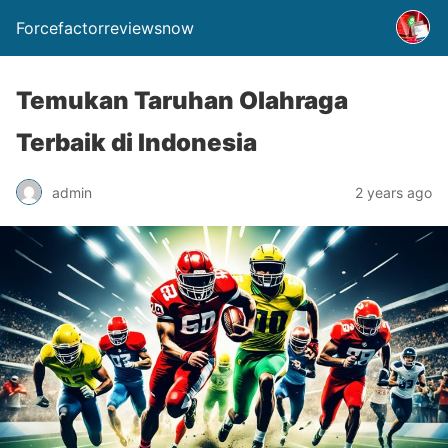
Forcefactorreviewsnow
Temukan Taruhan Olahraga
Terbaik di Indonesia
admin
2 years ago