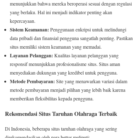
menunjukkan bahwa mereka beroperasi sesuai dengan regulasi
yang berlaku. Hal ini menjadi indikator penting akan
kepercayaan.
Sistem Keamanan:
Penggunaan enkripsi untuk melindungi
data pribadi dan finansial pengguna sangatlah penting. Pastikan
situs memiliki sistem keamanan yang memadai.
Layanan Pelanggan:
Kualitas layanan pelanggan yang
responsif menunjukkan profesionalisme situs. Situs aman
menyediakan dukungan yang kredibel untuk pengguna.
Metode Pembayaran:
Site yang menawarkan variasi dalam
metode pembayaran menjadi pilihan yang lebih baik karena
memberikan fleksibilitas kepada pengguna.
Rekomendasi Situs Taruhan Olahraga Terbaik
Di Indonesia, beberapa situs taruhan olahraga yang sering
direkomendasikan oleh para bettor meliputi: