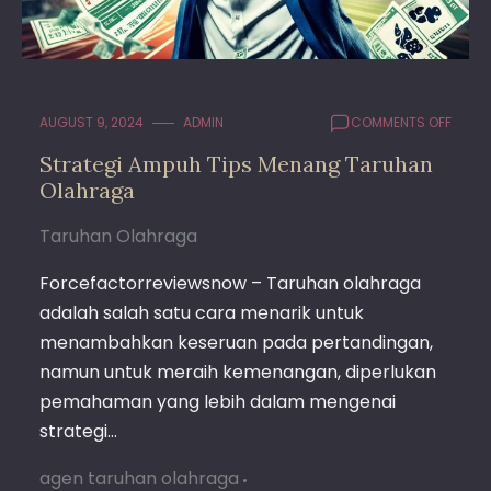
ON
AUGUST 9, 2024
ADMIN
COMMENTS OFF
STRAT
Strategi Ampuh Tips Menang Taruhan
AMPU
Olahraga
TIPS
MENA
TARU
Taruhan Olahraga
OLAH
Forcefactorreviewsnow – Taruhan olahraga
adalah salah satu cara menarik untuk
menambahkan keseruan pada pertandingan,
namun untuk meraih kemenangan, diperlukan
pemahaman yang lebih dalam mengenai
strategi…
agen taruhan olahraga