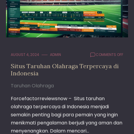
ON
AUGUST 4, 2024
ADMIN
COMMENTS OFF
SITUS
Situs Taruhan Olahraga Terpercaya di
TARU
Indonesia
OLAH
TERPE
DI
Taruhan Olahraga
INDON
Forcefactorreviewsnow – Situs taruhan
olahraga terpercaya di Indonesia menjadi
semakin penting bagi para pemain yang ingin
menikmati pengalaman berjudi yang aman dan
menyenangkan. Dalam mencari…