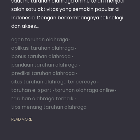
saat ini, taruhan olahraga online telah menjadi
salah satu aktivitas yang semakin popular di
Indonesia. Dengan berkembangnya teknologi
dan akses…
agen taruhan olahraga
aplikasi taruhan olahraga
bonus taruhan olahraga
panduan taruhan olahraga
prediksi taruhan olahraga
situs taruhan olahraga terpercaya
taruhan e-sport
taruhan olahraga online
taruhan olahraga terbaik
tips menang taruhan olahraga
READ MORE