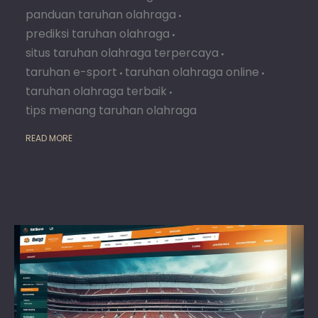
panduan taruhan olahraga
prediksi taruhan olahraga
situs taruhan olahraga terpercaya
taruhan e-sport
taruhan olahraga online
taruhan olahraga terbaik
tips menang taruhan olahraga
READ MORE