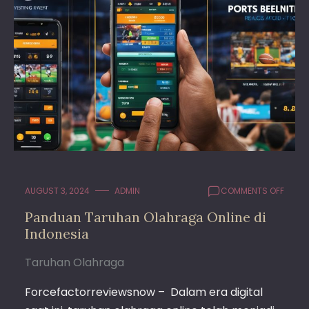
ON
AUGUST 3, 2024
ADMIN
COMMENTS OFF
PAND
Panduan Taruhan Olahraga Online di
TARU
Indonesia
OLAH
ONLIN
DI
Taruhan Olahraga
INDON
Forcefactorreviewsnow – Dalam era digital