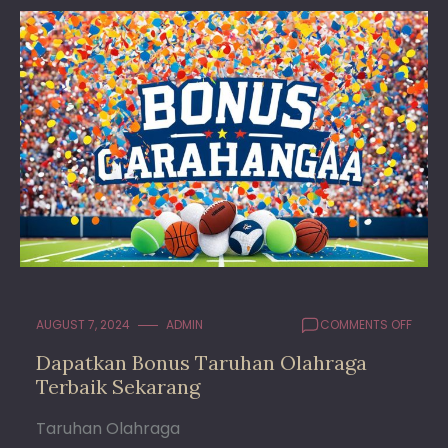
ON
AUGUST 7, 2024
ADMIN
COMMENTS OFF
DAPA
Dapatkan Bonus Taruhan Olahraga
BONU
Terbaik Sekarang
TARU
OLAH
TERBA
Taruhan Olahraga
SEKA