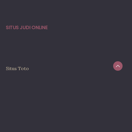
SITUS JUDI ONLINE
Situs Toto