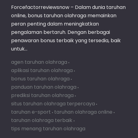
Forcefactorreviewsnow – Dalam dunia taruhan
online, bonus taruhan olahraga memainkan
peran penting dalam meningkatkan
pengalaman bertaruh. Dengan berbagai
penawaran bonus terbaik yang tersedia, baik
untuk…
agen taruhan olahraga
aplikasi taruhan olahraga
bonus taruhan olahraga
panduan taruhan olahraga
prediksi taruhan olahraga
situs taruhan olahraga terpercaya
taruhan e-sport
taruhan olahraga online
taruhan olahraga terbaik
tips menang taruhan olahraga