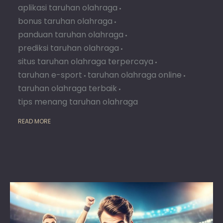
aplikasi taruhan olahraga
bonus taruhan olahraga
panduan taruhan olahraga
prediksi taruhan olahraga
situs taruhan olahraga terpercaya
taruhan e-sport
taruhan olahraga online
taruhan olahraga terbaik
tips menang taruhan olahraga
READ MORE