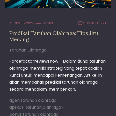
ON
AUGUST 5, 2024
ADMIN
COMMENTS OFF
PREDIK
Prediksi Taruhan Olahraga: Tips Jitu
TARU
Menang
OLAH
TIPS
JITU
Taruhan Olahraga
MENA
Forcefactorreviewsnow – Dalam dunia taruhan
olahraga, memiliki strategi yang tepat adalah
kunci untuk mencapai kemenangan. Artikel ini
akan membahas prediksi taruhan olahraga
secara mendalam, memberikan…
agen taruhan olahraga
aplikasi taruhan olahraga
bonus taruhan olahraga