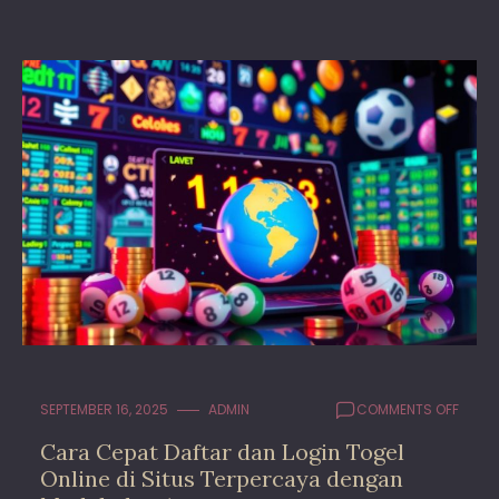
ON
SEPTEMBER 16, 2025
ADMIN
COMMENTS OFF
CARA
Cara Cepat Daftar dan Login Togel
CEPAT
Online di Situs Terpercaya dengan
DAFT
DAN