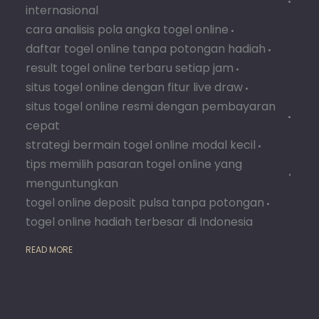
internasional
cara analisis pola angka togel online
daftar togel online tanpa potongan hadiah
result togel online terbaru setiap jam
situs togel online dengan fitur live draw
situs togel online resmi dengan pembayaran
cepat
strategi bermain togel online modal kecil
tips memilih pasaran togel online yang
menguntungkan
togel online deposit pulsa tanpa potongan
togel online hadiah terbesar di Indonesia
READ MORE