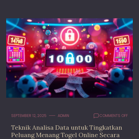
ON
SEPTEMBER 12, 2025
ADMIN
COMMENTS OFF
TEKNI
Teknik Analisa Data untuk Tingkatkan
ANALI
Peluang Menang Togel Online Secara
DATA