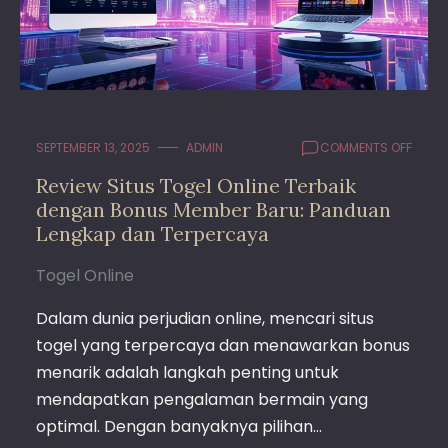
ON
SEPTEMBER 13, 2025
ADMIN
COMMENTS OFF
REVIE
Review Situs Togel Online Terbaik
SITUS
dengan Bonus Member Baru: Panduan
TOGEL
ONLIN
Lengkap dan Terpercaya
TERBA
DENG
Togel Online
BONU
MEMB
Dalam dunia perjudian online, mencari situs
BARU:
togel yang terpercaya dan menawarkan bonus
PAND
LENGK
menarik adalah langkah penting untuk
DAN
mendapatkan pengalaman bermain yang
TERPE
optimal. Dengan banyaknya pilihan…