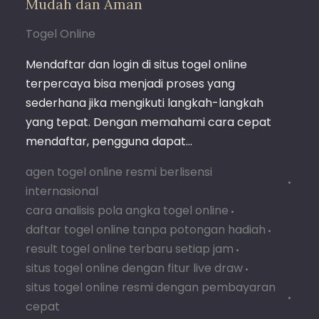
Mudah dan Aman
LOGIN
TOGEL
Togel Online
ONLIN
DI
Mendaftar dan login di situs togel online
SITUS
terpercaya bisa menjadi proses yang
TERPE
DENG
sederhana jika mengikuti langkah-langkah
MUDA
yang tepat. Dengan memahami cara cepat
DAN
mendaftar, pengguna dapat…
AMAN
agen togel online resmi berlisensi
internasional
cara analisis pola angka togel online
daftar togel online tanpa potongan hadiah
result togel online terbaru setiap jam
situs togel online dengan fitur live draw
situs togel online resmi dengan pembayaran
cepat