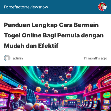
Forcefactorreviewsnow
Panduan Lengkap Cara Bermain
Togel Online Bagi Pemula dengan
Mudah dan Efektif
admin
11 months ago