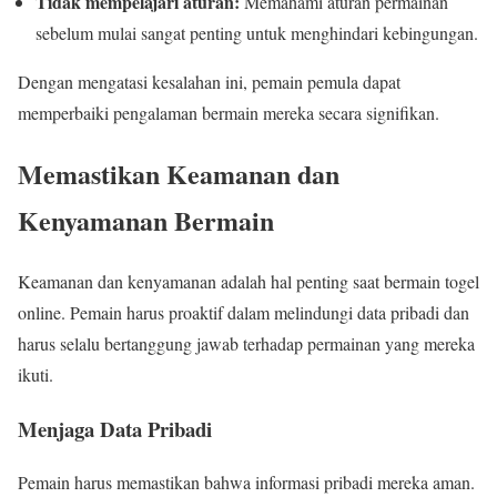
Tidak mempelajari aturan:
Memahami aturan permainan
sebelum mulai sangat penting untuk menghindari kebingungan.
Dengan mengatasi kesalahan ini, pemain pemula dapat
memperbaiki pengalaman bermain mereka secara signifikan.
Memastikan Keamanan dan
Kenyamanan Bermain
Keamanan dan kenyamanan adalah hal penting saat bermain togel
online. Pemain harus proaktif dalam melindungi data pribadi dan
harus selalu bertanggung jawab terhadap permainan yang mereka
ikuti.
Menjaga Data Pribadi
Pemain harus memastikan bahwa informasi pribadi mereka aman.