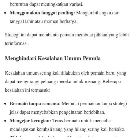
berurutan dapat meningkatkan variasi.
Menggunakan tanggal penting:
Mengambil angka dari
tanggal lahir atau momen berharga.
Strategi ini dapat membantu pemain membuat pilihan yang lebih
terinformasi.
Menghindari Kesalahan Umum Pemula
Kesalahan umum sering kali dilakukan oleh pemain baru, yang
dapat mengurangi peluang mereka untuk menang. Beberapa
kesalahan ini termasuk:
Bermain tanpa rencana:
Memulai permainan tanpa strategi
jelas dapat menyebabkan pengeluaran berlebihan.
Mengejar kerugian:
Terus bermain untuk mencoba
mendapatkan kembali uang yang hilang sering kali berisiko.