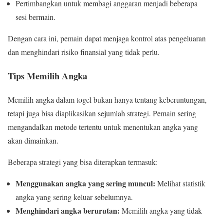
Pertimbangkan untuk membagi anggaran menjadi beberapa
sesi bermain.
Dengan cara ini, pemain dapat menjaga kontrol atas pengeluaran
dan menghindari risiko finansial yang tidak perlu.
Tips Memilih Angka
Memilih angka dalam togel bukan hanya tentang keberuntungan,
tetapi juga bisa diaplikasikan sejumlah strategi. Pemain sering
mengandalkan metode tertentu untuk menentukan angka yang
akan dimainkan.
Beberapa strategi yang bisa diterapkan termasuk:
Menggunakan angka yang sering muncul:
Melihat statistik
angka yang sering keluar sebelumnya.
Menghindari angka berurutan:
Memilih angka yang tidak