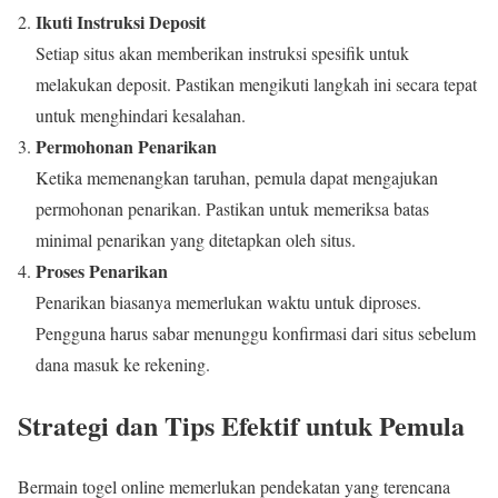
Ikuti Instruksi Deposit
Setiap situs akan memberikan instruksi spesifik untuk
melakukan deposit. Pastikan mengikuti langkah ini secara tepat
untuk menghindari kesalahan.
Permohonan Penarikan
Ketika memenangkan taruhan, pemula dapat mengajukan
permohonan penarikan. Pastikan untuk memeriksa batas
minimal penarikan yang ditetapkan oleh situs.
Proses Penarikan
Penarikan biasanya memerlukan waktu untuk diproses.
Pengguna harus sabar menunggu konfirmasi dari situs sebelum
dana masuk ke rekening.
Strategi dan Tips Efektif untuk Pemula
Bermain togel online memerlukan pendekatan yang terencana