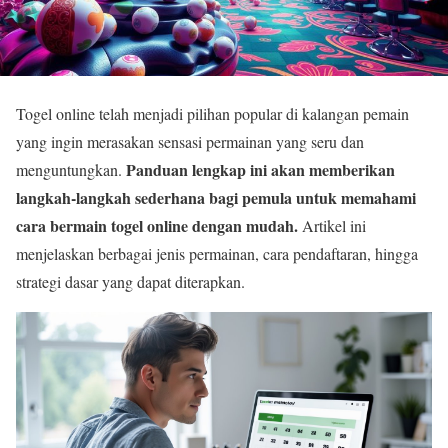
Togel online telah menjadi pilihan popular di kalangan pemain
yang ingin merasakan sensasi permainan yang seru dan
Panduan lengkap ini akan memberikan
menguntungkan.
langkah-langkah sederhana bagi pemula untuk memahami
cara bermain togel online dengan mudah.
Artikel ini
menjelaskan berbagai jenis permainan, cara pendaftaran, hingga
strategi dasar yang dapat diterapkan.