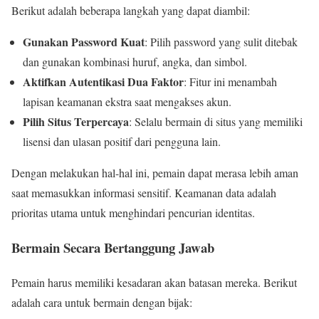
Berikut adalah beberapa langkah yang dapat diambil:
Gunakan Password Kuat
: Pilih password yang sulit ditebak
dan gunakan kombinasi huruf, angka, dan simbol.
Aktifkan Autentikasi Dua Faktor
: Fitur ini menambah
lapisan keamanan ekstra saat mengakses akun.
Pilih Situs Terpercaya
: Selalu bermain di situs yang memiliki
lisensi dan ulasan positif dari pengguna lain.
Dengan melakukan hal-hal ini, pemain dapat merasa lebih aman
saat memasukkan informasi sensitif. Keamanan data adalah
prioritas utama untuk menghindari pencurian identitas.
Bermain Secara Bertanggung Jawab
Pemain harus memiliki kesadaran akan batasan mereka. Berikut
adalah cara untuk bermain dengan bijak: