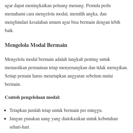
agar dapat meningkatkan peluang menang. Pemula perlu
memahami cara mengelola modal, memilih angka, dan
menghindari kesalahan umum agar bisa bermain dengan lebih
baik.
Mengelola Modal Bermain
Mengelola modal bermain adalah langkah penting untuk
memastikan permainan tetap menyenangkan dan tidak merugikan.
Setiap pemain harus menetapkan anggaran sebelum mulai
bermain.
Contoh pengelolaan modal:
Tetapkan jumlah tetap untuk bermain per minggu.
Jangan gunakan uang yang dialokasikan untuk kebutuhan
sehari-hari.