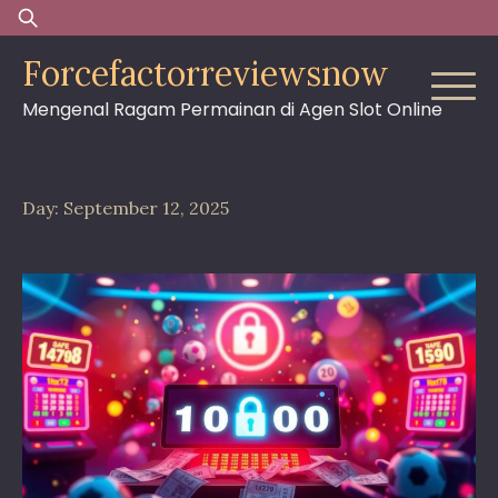
Skip
Search
to
for:
Forcefactorreviewsnow
content
Mengenal Ragam Permainan di Agen Slot Online
Day:
September 12, 2025