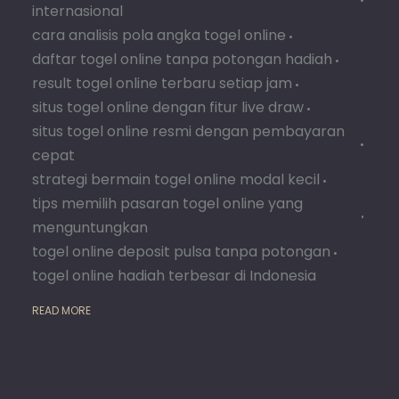
internasional
cara analisis pola angka togel online
daftar togel online tanpa potongan hadiah
result togel online terbaru setiap jam
situs togel online dengan fitur live draw
situs togel online resmi dengan pembayaran
cepat
strategi bermain togel online modal kecil
tips memilih pasaran togel online yang
menguntungkan
togel online deposit pulsa tanpa potongan
togel online hadiah terbesar di Indonesia
READ MORE