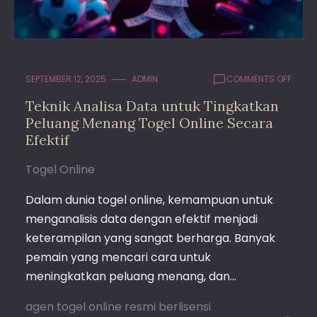
ON
SEPTEMBER 12, 2025
ADMIN
COMMENTS OFF
TEKNI
Teknik Analisa Data untuk Tingkatkan
ANALI
Peluang Menang Togel Online Secara
DATA
UNTU
Efektif
TINGK
PELUA
Togel Online
MENA
TOGEL
Dalam dunia togel online, kemampuan untuk
ONLIN
menganalisis data dengan efektif menjadi
SECA
EFEKTI
keterampilan yang sangat berharga. Banyak
pemain yang mencari cara untuk
meningkatkan peluang menang, dan…
agen togel online resmi berlisensi