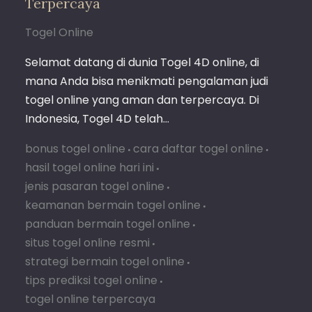
Terpercaya
4D
ONLIN
AMAN
Togel Online
DAN
TERPE
Selamat datang di dunia Togel 4D online, di
mana Anda bisa menikmati pengalaman judi
togel online yang aman dan terpercaya. Di
Indonesia, Togel 4D telah…
bonus togel online
cara daftar togel online
hasil togel online hari ini
jenis pasaran togel online
keamanan bermain togel online
panduan bermain togel online
situs togel online resmi
strategi bermain togel online
tips prediksi togel online
togel online terpercaya