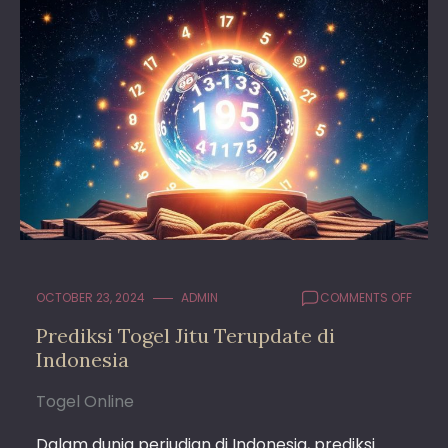
ON
OCTOBER 23, 2024
ADMIN
COMMENTS OFF
PREDIK
Prediksi Togel Jitu Terupdate di
TOGEL
Indonesia
JITU
TERUP
DI
Togel Online
INDON
Dalam dunia perjudian di Indonesia, prediksi