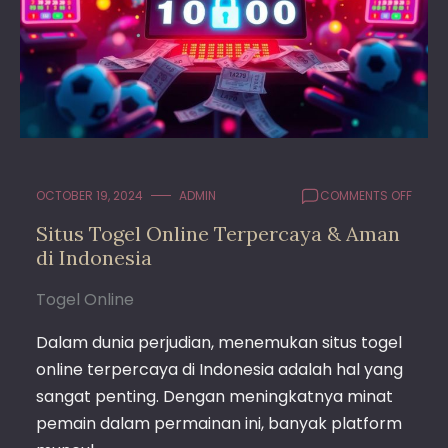
ON
OCTOBER 19, 2024
ADMIN
COMMENTS OFF
SITUS
Situs Togel Online Terpercaya & Aman
TOGEL
di Indonesia
ONLIN
TERPE
&
Togel Online
AMAN
DI
Dalam dunia perjudian, menemukan situs togel
INDON
online terpercaya di Indonesia adalah hal yang
sangat penting. Dengan meningkatnya minat
pemain dalam permainan ini, banyak platform