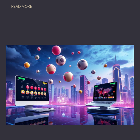
READ MORE