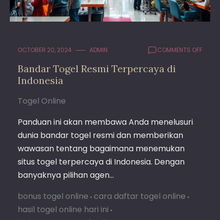
ON
OCTOBER 20, 2024
ADMIN
COMMENTS OFF
BAND
Bandar Togel Resmi Terpercaya di
TOGEL
Indonesia
RESMI
TERPE
DI
Togel Online
INDON
Panduan ini akan membawa Anda menelusuri
dunia bandar togel resmi dan memberikan
wawasan tentang bagaimana menemukan
situs togel terpercaya di Indonesia. Dengan
banyaknya pilihan agen…
bonus togel online
cara daftar togel online
hasil togel online hari ini