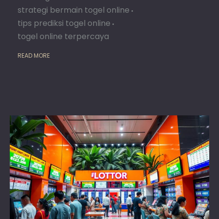
strategi bermain togel online
tips prediksi togel online
togel online terpercaya
READ MORE