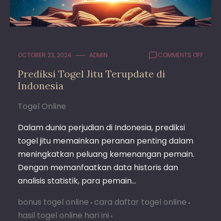
ON
OCTOBER 23, 2024
ADMIN
COMMENTS OFF
PREDIK
Prediksi Togel Jitu Terupdate di
TOGEL
Indonesia
JITU
TERUP
DI
Togel Online
INDON
Dalam dunia perjudian di Indonesia, prediksi
togel jitu memainkan peranan penting dalam
meningkatkan peluang kemenangan pemain.
Dengan memanfaatkan data historis dan
analisis statistik, para pemain…
bonus togel online
cara daftar togel online
hasil togel online hari ini