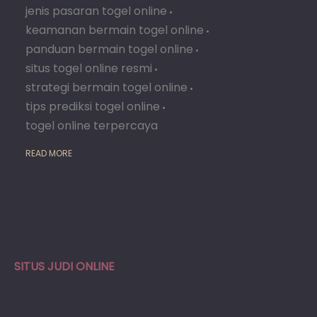
jenis pasaran togel online
keamanan bermain togel online
panduan bermain togel online
situs togel online resmi
strategi bermain togel online
tips prediksi togel online
togel online terpercaya
READ MORE
SITUS JUDI ONLINE