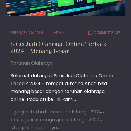
ON
FEBRUARY 29, 2024
ADMIN
COMMENTS OFF
SITUS
Situs Judi Olahraga Online Terbaik
JUDI
2024 – Menang Besar
OLAH
ONLIN
TERBA
Taruhan Olahraga
2024
–
Selamat datang di Situs Judi Olahraga Online
MENA
Terbaik 2024 – tempat di mana Anda bisa
BESA
menang besar dengan taruhan olahraga
online! Pada artikel ini, kami…
agenjudi terbaik
bandar olahraga 2024
bonus judi olahraga
judi olahraga 2024
situs judi terpercaya