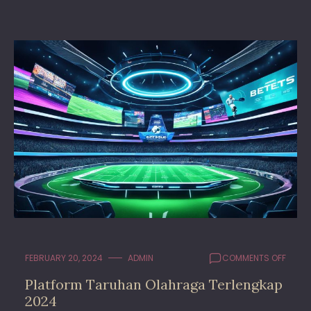
ON
FEBRUARY 20, 2024
ADMIN
COMMENTS OFF
PLATF
Platform Taruhan Olahraga Terlengkap
TARU
2024
OLAH