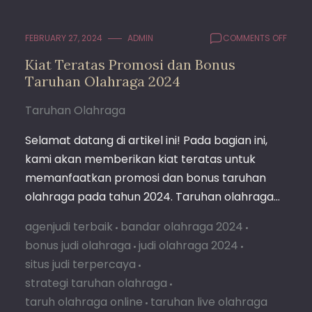
ON
FEBRUARY 27, 2024
ADMIN
COMMENTS OFF
KIAT
Kiat Teratas Promosi dan Bonus
TERA
Taruhan Olahraga 2024
PROM
DAN
BONU
Taruhan Olahraga
TARU
OLAH
Selamat datang di artikel ini! Pada bagian ini,
2024
kami akan memberikan kiat teratas untuk
memanfaatkan promosi dan bonus taruhan
olahraga pada tahun 2024. Taruhan olahraga…
agenjudi terbaik
bandar olahraga 2024
bonus judi olahraga
judi olahraga 2024
situs judi terpercaya
strategi taruhan olahraga
taruh olahraga online
taruhan live olahraga