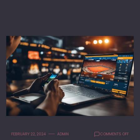
ON
FEBRUARY 22, 2024
ADMIN
COMMENTS OFF
PAND