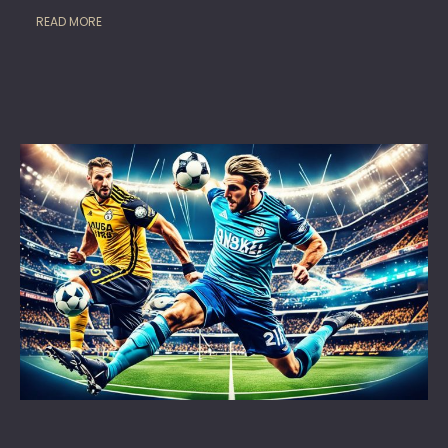
READ MORE