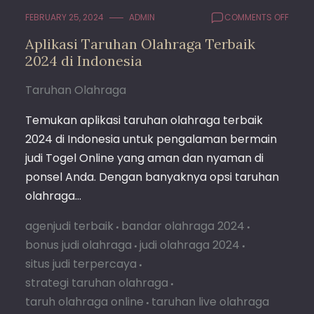
ON
FEBRUARY 25, 2024
ADMIN
COMMENTS OFF
APLIKA
Aplikasi Taruhan Olahraga Terbaik
TARU
2024 di Indonesia
OLAH
TERBA
2024
Taruhan Olahraga
DI
INDON
Temukan aplikasi taruhan olahraga terbaik
2024 di Indonesia untuk pengalaman bermain
judi Togel Online yang aman dan nyaman di
ponsel Anda. Dengan banyaknya opsi taruhan
olahraga…
agenjudi terbaik
bandar olahraga 2024
bonus judi olahraga
judi olahraga 2024
situs judi terpercaya
strategi taruhan olahraga
taruh olahraga online
taruhan live olahraga