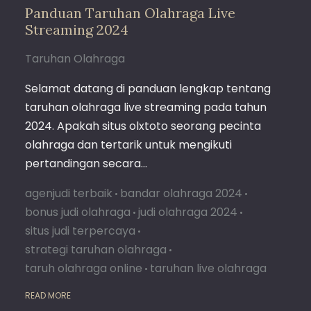
Panduan Taruhan Olahraga Live
TARU
Streaming 2024
OLAH
LIVE
STRE
Taruhan Olahraga
2024
Selamat datang di panduan lengkap tentang
taruhan olahraga live streaming pada tahun
2024. Apakah situs olxtoto seorang pecinta
olahraga dan tertarik untuk mengikuti
pertandingan secara…
agenjudi terbaik
bandar olahraga 2024
bonus judi olahraga
judi olahraga 2024
situs judi terpercaya
strategi taruhan olahraga
taruh olahraga online
taruhan live olahraga
READ MORE