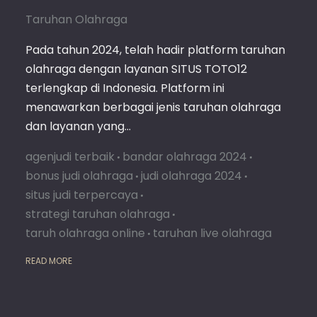
TERLE
2024
Taruhan Olahraga
Pada tahun 2024, telah hadir platform taruhan
olahraga dengan layanan SITUS TOTO12
terlengkap di Indonesia. Platform ini
menawarkan berbagai jenis taruhan olahraga
dan layanan yang…
agenjudi terbaik
bandar olahraga 2024
bonus judi olahraga
judi olahraga 2024
situs judi terpercaya
strategi taruhan olahraga
taruh olahraga online
taruhan live olahraga
READ MORE