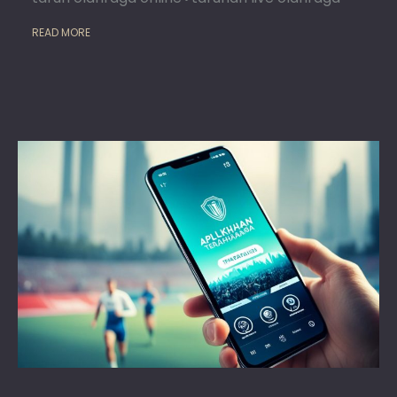
READ MORE