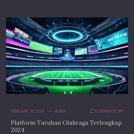
ON
FEBRUARY 20, 2024
ADMIN
COMMENTS OFF
PLATF
Platform Taruhan Olahraga Terlengkap
TARU
2024
OLAH