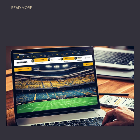
READ MORE