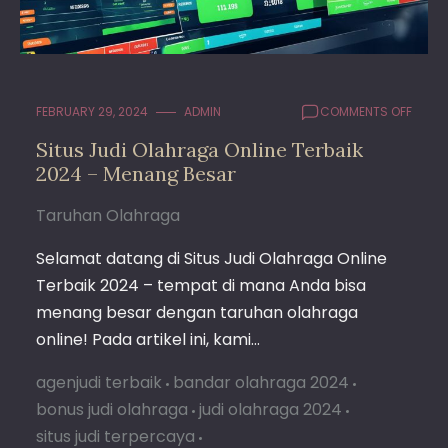
ON
FEBRUARY 29, 2024
ADMIN
COMMENTS OFF
SITUS
Situs Judi Olahraga Online Terbaik
JUDI
2024 – Menang Besar
OLAH
ONLIN
TERBA
Taruhan Olahraga
2024
–
Selamat datang di Situs Judi Olahraga Online
MENA
Terbaik 2024 – tempat di mana Anda bisa
BESA
menang besar dengan taruhan olahraga
online! Pada artikel ini, kami…
agenjudi terbaik
bandar olahraga 2024
bonus judi olahraga
judi olahraga 2024
situs judi terpercaya