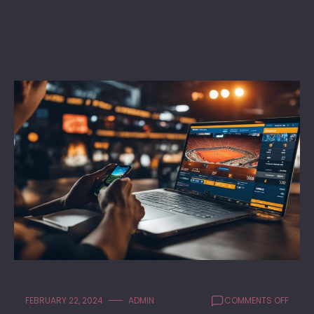
ON
FEBRUARY 22, 2024
ADMIN
COMMENTS OFF
PAND