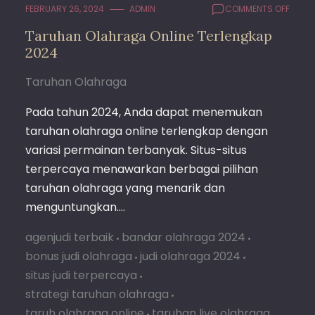
ON
FEBRUARY 26, 2024
ADMIN
COMMENTS OFF
TARU
Taruhan Olahraga Online Terlengkap
OLAH
2024
ONLIN
TERLE
2024
Taruhan Olahraga
Pada tahun 2024, Anda dapat menemukan
taruhan olahraga online terlengkap dengan
variasi permainan terbanyak. Situs-situs
terpercaya menawarkan berbagai pilihan
taruhan olahraga yang menarik dan
menguntungkan.…
agenjudi terbaik
bandar olahraga 2024
bonus judi olahraga
judi olahraga 2024
situs judi terpercaya
strategi taruhan olahraga
taruh olahraga online
taruhan live olahraga