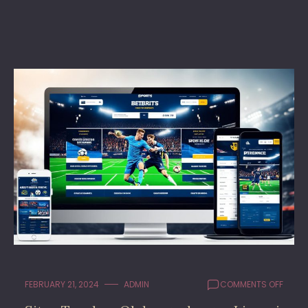
ON
FEBRUARY 21, 2024
ADMIN
COMMENTS OFF
SITUS