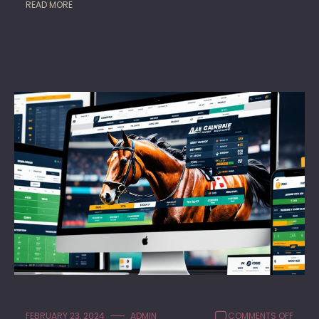
READ MORE
ON
FEBRUARY 23, 2024
ADMIN
COMMENTS OFF