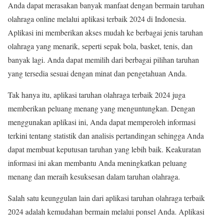
Anda dapat merasakan banyak manfaat dengan bermain taruhan
olahraga online melalui aplikasi terbaik 2024 di Indonesia.
Aplikasi ini memberikan akses mudah ke berbagai jenis taruhan
olahraga yang menarik, seperti sepak bola, basket, tenis, dan
banyak lagi. Anda dapat memilih dari berbagai pilihan taruhan
yang tersedia sesuai dengan minat dan pengetahuan Anda.
Tak hanya itu, aplikasi taruhan olahraga terbaik 2024 juga
memberikan peluang menang yang menguntungkan. Dengan
menggunakan aplikasi ini, Anda dapat memperoleh informasi
terkini tentang statistik dan analisis pertandingan sehingga Anda
dapat membuat keputusan taruhan yang lebih baik. Keakuratan
informasi ini akan membantu Anda meningkatkan peluang
menang dan meraih kesuksesan dalam taruhan olahraga.
Salah satu keunggulan lain dari aplikasi taruhan olahraga terbaik
2024 adalah kemudahan bermain melalui ponsel Anda. Aplikasi