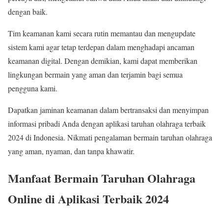
dengan baik.
Tim keamanan kami secara rutin memantau dan mengupdate
sistem kami agar tetap terdepan dalam menghadapi ancaman
keamanan digital. Dengan demikian, kami dapat memberikan
lingkungan bermain yang aman dan terjamin bagi semua
pengguna kami.
Dapatkan jaminan keamanan dalam bertransaksi dan menyimpan
informasi pribadi Anda dengan aplikasi taruhan olahraga terbaik
2024 di Indonesia. Nikmati pengalaman bermain taruhan olahraga
yang aman, nyaman, dan tanpa khawatir.
Manfaat Bermain Taruhan Olahraga
Online di Aplikasi Terbaik 2024