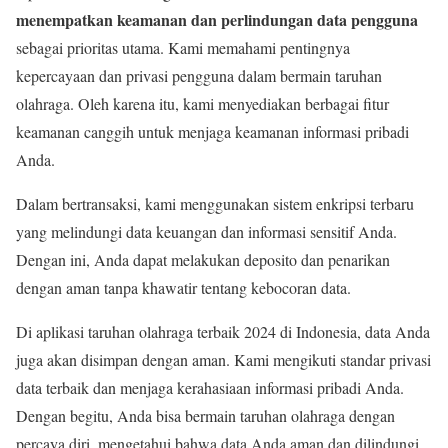
menempatkan keamanan dan perlindungan data pengguna
sebagai prioritas utama. Kami memahami pentingnya
kepercayaan dan privasi pengguna dalam bermain taruhan
olahraga. Oleh karena itu, kami menyediakan berbagai fitur
keamanan canggih untuk menjaga keamanan informasi pribadi
Anda.
Dalam bertransaksi, kami menggunakan sistem enkripsi terbaru
yang melindungi data keuangan dan informasi sensitif Anda.
Dengan ini, Anda dapat melakukan deposito dan penarikan
dengan aman tanpa khawatir tentang kebocoran data.
Di aplikasi taruhan olahraga terbaik 2024 di Indonesia, data Anda
juga akan disimpan dengan aman. Kami mengikuti standar privasi
data terbaik dan menjaga kerahasiaan informasi pribadi Anda.
Dengan begitu, Anda bisa bermain taruhan olahraga dengan
percaya diri, mengetahui bahwa data Anda aman dan dilindungi