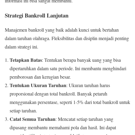
informasi ini bisa sangat membantu.
Strategi Bankroll Lanjutan
Manajemen bankroll yang baik adalah kunci untuk bertahan
dalam taruhan olahraga. Fleksibilitas dan disiplin menjadi penting
dalam strategi ini.
Tetapkan Batas
: Tentukan berapa banyak uang yang bisa
dipertaruhkan dalam satu periode. Ini membantu menghindari
pemborosan dan kerugian besar.
Tentukan Ukuran Taruhan
: Ukuran taruhan harus
proporsional dengan total bankroll. Banyak petaruh
menggunakan persentase, seperti 1-5% dari total bankroll untuk
setiap taruhan.
Catat Semua Taruhan
: Mencatat setiap taruhan yang
dipasang membantu memahami pola dan hasil. Ini dapat