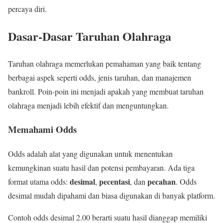
percaya diri.
Dasar-Dasar Taruhan Olahraga
Taruhan olahraga memerlukan pemahaman yang baik tentang
berbagai aspek seperti odds, jenis taruhan, dan manajemen
bankroll. Poin-poin ini menjadi apakah yang membuat taruhan
olahraga menjadi lebih efektif dan menguntungkan.
Memahami Odds
Odds adalah alat yang digunakan untuk menentukan
kemungkinan suatu hasil dan potensi pembayaran. Ada tiga
desimal
pecentasi
pecahan
format utama odds:
,
, dan
. Odds
desimal mudah dipahami dan biasa digunakan di banyak platform.
Contoh odds desimal 2.00 berarti suatu hasil dianggap memiliki