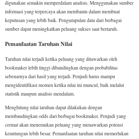
digunakan semakin memperdalam analisis. Menggunakan sumber
informasi yang terpercaya akan membantu dalam membuat
keputusan yang lebih baik. Pengumpulan data dari berbagai
sumber dapat meningkatkan peluang sukses saat bertaruh.
Pemanfaatan Taruhan Nilai
Taruhan nilai terjadi ketika peluang yang ditawarkan oleh
bookmaker lebih tinggi dibandingkan dengan probabilitas
sebenarnya dari hasil yang terjadi. Penjudi harus mampu
mengidentifikasi momen ketika nilai ini muncul, baik melalui
statistik maupun analisis mendalam.
Menghitung nilai taruhan dapat dilakukan dengan
membandingkan odds dari berbagai bookmaker. Penjudi yang
cermat akan menemukan peluang yang menawarkan potensi
keuntungan lebih besar. Pemanfaatan taruhan nilai memerlukan