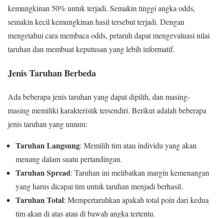
kemungkinan 50% untuk terjadi. Semakin tinggi angka odds,
semakin kecil kemungkinan hasil tersebut terjadi. Dengan
mengetahui cara membaca odds, petaruh dapat mengevaluasi nilai
taruhan dan membuat keputusan yang lebih informatif.
Jenis Taruhan Berbeda
Ada beberapa jenis taruhan yang dapat dipilih, dan masing-
masing memiliki karakteristik tersendiri. Berikut adalah beberapa
jenis taruhan yang umum:
Taruhan Langsung
: Memilih tim atau individu yang akan
menang dalam suatu pertandingan.
Taruhan Spread
: Taruhan ini melibatkan margin kemenangan
yang harus dicapai tim untuk taruhan menjadi berhasil.
Taruhan Total
: Mempertaruhkan apakah total poin dari kedua
tim akan di atas atau di bawah angka tertentu.