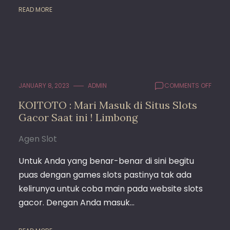
READ MORE
ON
JANUARY 8, 2023
ADMIN
COMMENTS OFF
KOITO
KOITOTO : Mari Masuk di Situs Slots
:
Gacor Saat ini ! Limbong
MARI
MASU
DI
Agen Slot
SITUS
SLOTS
Untuk Anda yang benar-benar di sini begitu
GACO
puas dengan games slots pastinya tak ada
SAAT
kelirunya untuk coba main pada website slots
INI
!
gacor. Dengan Anda masuk…
LIMB