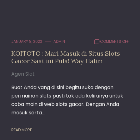
ON
JANUARY 8, 2023
ADMIN
COMMENTS OFF
KOITO
KOITOTO : Mari Masuk di Situs Slots
:
Gacor Saat ini Pula! Way Halim
MARI
MASU
DI
Agen Slot
SITUS
SLOTS
Buat Anda yang di sini begitu suka dengan
GACO
permainan slots pasti tak ada kelirunya untuk
SAAT
coba main di web slots gacor. Dengan Anda
INI
PULA!
masuk serta…
WAY
HALIM
READ MORE