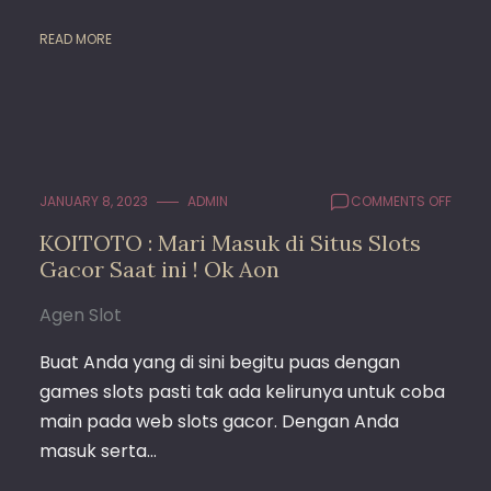
SEI
TUAN
READ MORE
ON
JANUARY 8, 2023
ADMIN
COMMENTS OFF
KOITO
KOITOTO : Mari Masuk di Situs Slots
:
Gacor Saat ini ! Ok Aon
MARI
MASU
DI
Agen Slot
SITUS
SLOTS
Buat Anda yang di sini begitu puas dengan
GACO
games slots pasti tak ada kelirunya untuk coba
SAAT
main pada web slots gacor. Dengan Anda
INI
!
masuk serta…
OK
AON