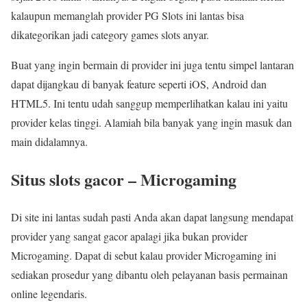
kalaupun memanglah provider PG Slots ini lantas bisa
dikategorikan jadi category games slots anyar.
Buat yang ingin bermain di provider ini juga tentu simpel lantaran
dapat dijangkau di banyak feature seperti iOS, Android dan
HTML5. Ini tentu udah sanggup memperlihatkan kalau ini yaitu
provider kelas tinggi. Alamiah bila banyak yang ingin masuk dan
main didalamnya.
Situs slots gacor – Microgaming
Di site ini lantas sudah pasti Anda akan dapat langsung mendapat
provider yang sangat gacor apalagi jika bukan provider
Microgaming. Dapat di sebut kalau provider Microgaming ini
sediakan prosedur yang dibantu oleh pelayanan basis permainan
online legendaris.