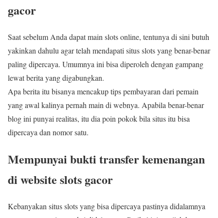
gacor
Saat sebelum Anda dapat main slots online, tentunya di sini butuh
yakinkan dahulu agar telah mendapati situs slots yang benar-benar
paling dipercaya. Umumnya ini bisa diperoleh dengan gampang
lewat berita yang digabungkan.
Apa berita itu bisanya mencakup tips pembayaran dari pemain
yang awal kalinya pernah main di webnya. Apabila benar-benar
blog ini punyai realitas, itu dia poin pokok bila situs itu bisa
dipercaya dan nomor satu.
Mempunyai bukti transfer kemenangan
di website slots gacor
Kebanyakan situs slots yang bisa dipercaya pastinya didalamnya