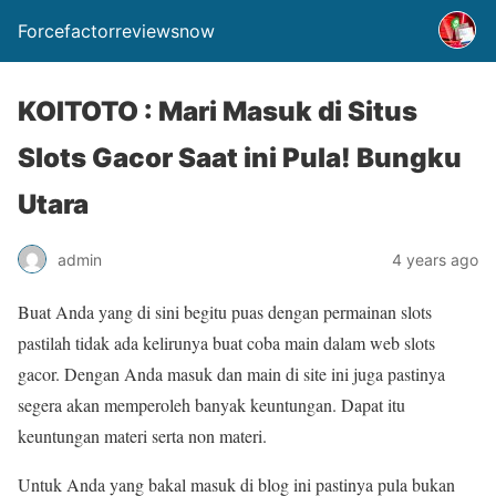
Forcefactorreviewsnow
KOITOTO : Mari Masuk di Situs
Slots Gacor Saat ini Pula! Bungku
Utara
admin
4 years ago
Buat Anda yang di sini begitu puas dengan permainan slots
pastilah tidak ada kelirunya buat coba main dalam web slots
gacor. Dengan Anda masuk dan main di site ini juga pastinya
segera akan memperoleh banyak keuntungan. Dapat itu
keuntungan materi serta non materi.
Untuk Anda yang bakal masuk di blog ini pastinya pula bukan