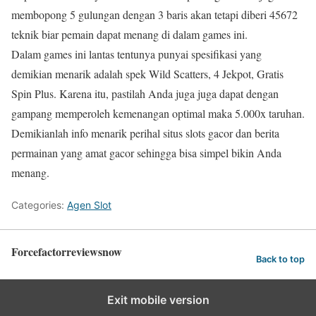
membopong 5 gulungan dengan 3 baris akan tetapi diberi 45672
teknik biar pemain dapat menang di dalam games ini.
Dalam games ini lantas tentunya punyai spesifikasi yang
demikian menarik adalah spek Wild Scatters, 4 Jekpot, Gratis
Spin Plus. Karena itu, pastilah Anda juga juga dapat dengan
gampang memperoleh kemenangan optimal maka 5.000x taruhan.
Demikianlah info menarik perihal situs slots gacor dan berita
permainan yang amat gacor sehingga bisa simpel bikin Anda
menang.
Categories:
Agen Slot
Forcefactorreviewsnow
Back to top
Exit mobile version