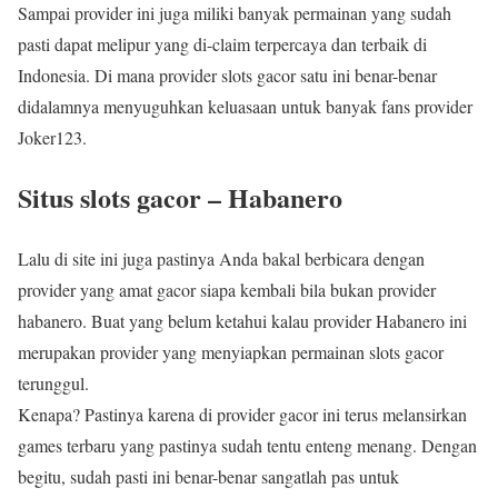
Sampai provider ini juga miliki banyak permainan yang sudah
pasti dapat melipur yang di-claim terpercaya dan terbaik di
Indonesia. Di mana provider slots gacor satu ini benar-benar
didalamnya menyuguhkan keluasaan untuk banyak fans provider
Joker123.
Situs slots gacor – Habanero
Lalu di site ini juga pastinya Anda bakal berbicara dengan
provider yang amat gacor siapa kembali bila bukan provider
habanero. Buat yang belum ketahui kalau provider Habanero ini
merupakan provider yang menyiapkan permainan slots gacor
terunggul.
Kenapa? Pastinya karena di provider gacor ini terus melansirkan
games terbaru yang pastinya sudah tentu enteng menang. Dengan
begitu, sudah pasti ini benar-benar sangatlah pas untuk