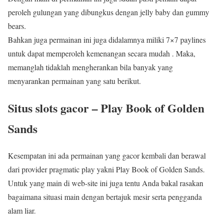
peroleh gulungan yang dibungkus dengan jelly baby dan gummy
bears.
Bahkan juga permainan ini juga didalamnya miliki 7×7 paylines
untuk dapat memperoleh kemenangan secara mudah . Maka,
memanglah tidaklah mengherankan bila banyak yang
menyarankan permainan yang satu berikut.
Situs slots gacor – Play Book of Golden
Sands
Kesempatan ini ada permainan yang gacor kembali dan berawal
dari provider pragmatic play yakni Play Book of Golden Sands.
Untuk yang main di web-site ini juga tentu Anda bakal rasakan
bagaimana situasi main dengan bertajuk mesir serta pengganda
alam liar.