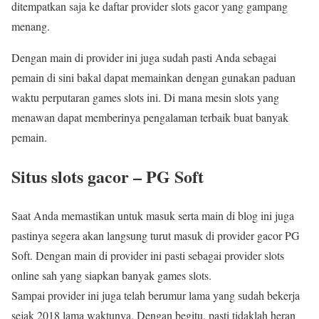
ditempatkan saja ke daftar provider slots gacor yang gampang
menang.
Dengan main di provider ini juga sudah pasti Anda sebagai
pemain di sini bakal dapat memainkan dengan gunakan paduan
waktu perputaran games slots ini. Di mana mesin slots yang
menawan dapat memberinya pengalaman terbaik buat banyak
pemain.
Situs slots gacor – PG Soft
Saat Anda memastikan untuk masuk serta main di blog ini juga
pastinya segera akan langsung turut masuk di provider gacor PG
Soft. Dengan main di provider ini pasti sebagai provider slots
online sah yang siapkan banyak games slots.
Sampai provider ini juga telah berumur lama yang sudah bekerja
sejak 2018 lama waktunya. Dengan begitu, pasti tidaklah heran