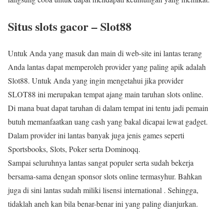
Situs slots gacor – Slot88
Untuk Anda yang masuk dan main di web-site ini lantas terang
Anda lantas dapat memperoleh provider yang paling apik adalah
Slot88. Untuk Anda yang ingin mengetahui jika provider
SLOT88 ini merupakan tempat ajang main taruhan slots online.
Di mana buat dapat taruhan di dalam tempat ini tentu jadi pemain
butuh memanfaatkan uang cash yang bakal dicapai lewat gadget.
Dalam provider ini lantas banyak juga jenis games seperti
Sportsbooks, Slots, Poker serta Dominoqq.
Sampai seluruhnya lantas sangat populer serta sudah bekerja
bersama-sama dengan sponsor slots online termasyhur. Bahkan
juga di sini lantas sudah miliki lisensi international . Sehingga,
tidaklah aneh kan bila benar-benar ini yang paling dianjurkan.