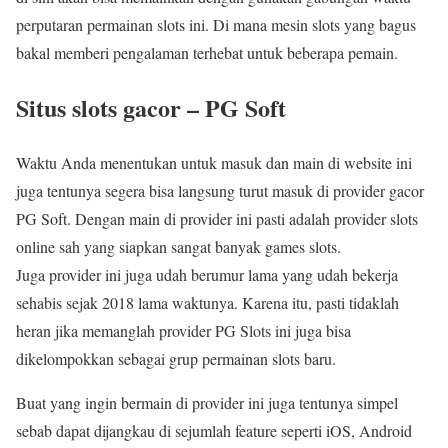
perputaran permainan slots ini. Di mana mesin slots yang bagus
bakal memberi pengalaman terhebat untuk beberapa pemain.
Situs slots gacor – PG Soft
Waktu Anda menentukan untuk masuk dan main di website ini
juga tentunya segera bisa langsung turut masuk di provider gacor
PG Soft. Dengan main di provider ini pasti adalah provider slots
online sah yang siapkan sangat banyak games slots.
Juga provider ini juga udah berumur lama yang udah bekerja
sehabis sejak 2018 lama waktunya. Karena itu, pasti tidaklah
heran jika memanglah provider PG Slots ini juga bisa
dikelompokkan sebagai grup permainan slots baru.
Buat yang ingin bermain di provider ini juga tentunya simpel
sebab dapat dijangkau di sejumlah feature seperti iOS, Android