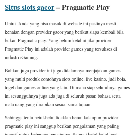
Situs slots gacor
– Pragmatic Play
Untuk Anda yang bisa masuk di website ini pastinya mesti
kenalan dengan provider gacor yang berikut siapa kembali bila
bukan Pragmatic play. Yang belum ketahui jika provider
Pragmatic Play ini adalah provider games yang tersukses di
industri iGaming.
Bahkan juga provider ini juga didalamnya menjajakan games
yang multi produk contohnya slots online, live kasino, judi bola,
togel dan games online yang lain. Di mana siap seluruhnya games
ini sesungguhnya juga ada juga di seluruh pasar, bahasa serta
mata uang yang dirapikan sesuai sama tujuan.
Sehingga tentu betul-betul tidaklah heran kalaupun provider
pragmatic play ini sanggup berikan pengalaman yang paling
imersif untuk beberapa pemainnya. Sampai betul-betul buat