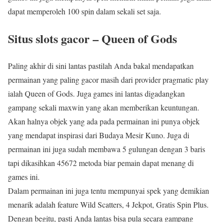
dapat memperoleh 100 spin dalam sekali set saja.
Situs slots gacor – Queen of Gods
Paling akhir di sini lantas pastilah Anda bakal mendapatkan
permainan yang paling gacor masih dari provider pragmatic play
ialah Queen of Gods. Juga games ini lantas digadangkan
gampang sekali maxwin yang akan memberikan keuntungan.
Akan halnya objek yang ada pada permainan ini punya objek
yang mendapat inspirasi dari Budaya Mesir Kuno. Juga di
permainan ini juga sudah membawa 5 gulungan dengan 3 baris
tapi dikasihkan 45672 metoda biar pemain dapat menang di
games ini.
Dalam permainan ini juga tentu mempunyai spek yang demikian
menarik adalah feature Wild Scatters, 4 Jekpot, Gratis Spin Plus.
Dengan begitu, pasti Anda lantas bisa pula secara gampang