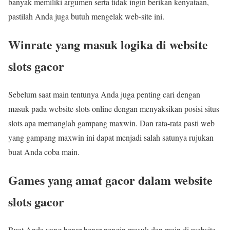
banyak memiliki argumen serta tidak ingin berikan kenyataan,
pastilah Anda juga butuh mengelak web-site ini.
Winrate yang masuk logika di website
slots gacor
Sebelum saat main tentunya Anda juga penting cari dengan
masuk pada website slots online dengan menyaksikan posisi situs
slots apa memanglah gampang maxwin. Dan rata-rata pasti web
yang gampang maxwin ini dapat menjadi salah satunya rujukan
buat Anda coba main.
Games yang amat gacor dalam website
slots gacor
Buat Anda yang benar-benar pengin masuk dan main di website