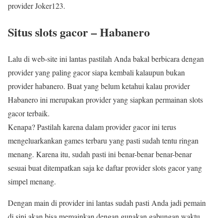
provider Joker123.
Situs slots gacor – Habanero
Lalu di web-site ini lantas pastilah Anda bakal berbicara dengan
provider yang paling gacor siapa kembali kalaupun bukan
provider habanero. Buat yang belum ketahui kalau provider
Habanero ini merupakan provider yang siapkan permainan slots
gacor terbaik.
Kenapa? Pastilah karena dalam provider gacor ini terus
mengeluarkankan games terbaru yang pasti sudah tentu ringan
menang. Karena itu, sudah pasti ini benar-benar benar-benar
sesuai buat ditempatkan saja ke daftar provider slots gacor yang
simpel menang.
Dengan main di provider ini lantas sudah pasti Anda jadi pemain
di sini akan bisa memainkan dengan gunakan gabungan waktu