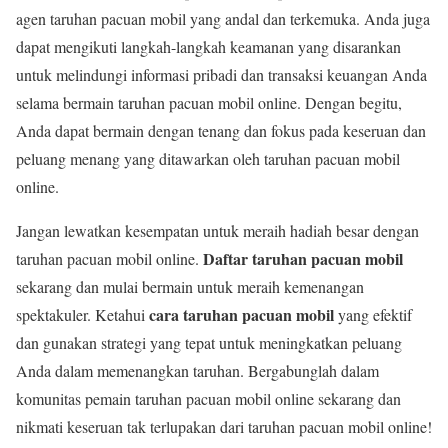
agen taruhan pacuan mobil yang andal dan terkemuka. Anda juga
dapat mengikuti langkah-langkah keamanan yang disarankan
untuk melindungi informasi pribadi dan transaksi keuangan Anda
selama bermain taruhan pacuan mobil online. Dengan begitu,
Anda dapat bermain dengan tenang dan fokus pada keseruan dan
peluang menang yang ditawarkan oleh taruhan pacuan mobil
online.
Jangan lewatkan kesempatan untuk meraih hadiah besar dengan
Daftar taruhan pacuan mobil
taruhan pacuan mobil online.
sekarang dan mulai bermain untuk meraih kemenangan
cara taruhan pacuan mobil
spektakuler. Ketahui
yang efektif
dan gunakan strategi yang tepat untuk meningkatkan peluang
Anda dalam memenangkan taruhan. Bergabunglah dalam
komunitas pemain taruhan pacuan mobil online sekarang dan
nikmati keseruan tak terlupakan dari taruhan pacuan mobil online!