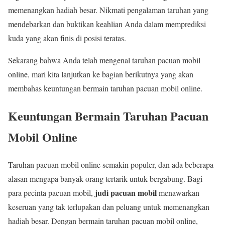
memenangkan hadiah besar. Nikmati pengalaman taruhan yang
mendebarkan dan buktikan keahlian Anda dalam memprediksi
kuda yang akan finis di posisi teratas.
Sekarang bahwa Anda telah mengenal taruhan pacuan mobil
online, mari kita lanjutkan ke bagian berikutnya yang akan
membahas keuntungan bermain taruhan pacuan mobil online.
Keuntungan Bermain Taruhan Pacuan
Mobil Online
Taruhan pacuan mobil online semakin populer, dan ada beberapa
alasan mengapa banyak orang tertarik untuk bergabung. Bagi
judi pacuan mobil
para pecinta pacuan mobil,
menawarkan
keseruan yang tak terlupakan dan peluang untuk memenangkan
hadiah besar. Dengan bermain taruhan pacuan mobil online,