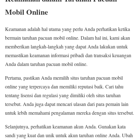
Mobil Online
Keamanan adalah hal utama yang perlu Anda perhatikan ketika
bermain taruhan pacuan mobil online. Dalam hal ini, kami akan
memberikan langkah-langkah yang dapat Anda lakukan untuk
memastikan keamanan informasi pribadi dan transaksi keuangan
Anda dalam taruhan pacuan mobil online.
Pertama, pastikan Anda memilih situs taruhan pacuan mobil
online yang terpercaya dan memiliki reputasi baik. Cari tahu
tentang lisensi dan regulasi yang dimiliki oleh situs taruhan
tersebut. Anda juga dapat mencari ulasan dari para pemain lain
untuk lebih memahami pengalaman mereka dengan situs tersebut.
Selanjutnya, perhatikan keamanan akun Anda. Gunakan kata
sandi yang kuat dan unik untuk akun taruhan online Anda. Ubah