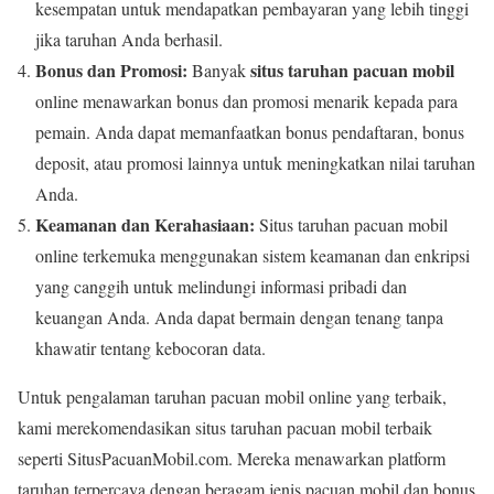
kesempatan untuk mendapatkan pembayaran yang lebih tinggi
jika taruhan Anda berhasil.
Bonus dan Promosi:
situs taruhan pacuan mobil
Banyak
online menawarkan bonus dan promosi menarik kepada para
pemain. Anda dapat memanfaatkan bonus pendaftaran, bonus
deposit, atau promosi lainnya untuk meningkatkan nilai taruhan
Anda.
Keamanan dan Kerahasiaan:
Situs taruhan pacuan mobil
online terkemuka menggunakan sistem keamanan dan enkripsi
yang canggih untuk melindungi informasi pribadi dan
keuangan Anda. Anda dapat bermain dengan tenang tanpa
khawatir tentang kebocoran data.
Untuk pengalaman taruhan pacuan mobil online yang terbaik,
kami merekomendasikan situs taruhan pacuan mobil terbaik
seperti SitusPacuanMobil.com. Mereka menawarkan platform
taruhan terpercaya dengan beragam jenis pacuan mobil dan bonus