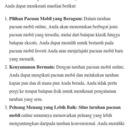
Anda dapat menikmati manfaat berikut:
Pilihan Pacuan Mobil yang Beragam:
Dalam taruhan
pacuan mobil online, Anda akan menemukan berbagai jenis
pacuan mobil yang tersedia, mulai dari balapan klasik hingga
balapan eksotis. Anda dapat memilih untuk bertaruh pada
pacuan mobil favorit Anda atau menjelajahi pacuan mobil baru
yang menarik.
Kenyamanan Bermain:
Dengan taruhan pacuan mobil online,
Anda dapat mengikuti pacuan mobil dan melakukan taruhan
kapan pun dan di mana pun Anda berada. Anda tidak perlu
pergi ke tempat balapan fisik untuk menikmati pengalaman
taruhan yang seru.
Peluang Menang yang Lebih Baik:
Situs taruhan pacuan
mobil
online umumnya menawarkan peluang yang lebih
menguntungkan daripada taruhan konvensional. Anda memiliki