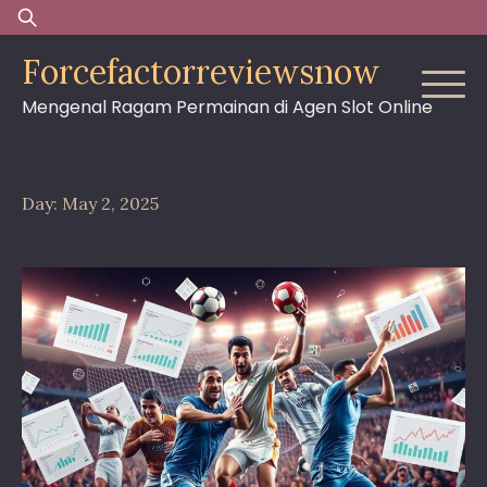
Skip
Search
to
for:
Forcefactorreviewsnow
content
Mengenal Ragam Permainan di Agen Slot Online
Day:
May 2, 2025