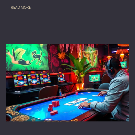
READ MORE