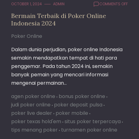
ON
OCTOBER 1, 2024
ADMIN
COMMENTS OFF
BERMA
Bermain Terbaik di Poker Online
TERBA
Indonesia 2024
DI
POKER
ONLIN
Poker Online
INDON
2024
Dalam dunia perjudian, poker online Indonesia
semakin mendapatkan tempat di hati para
penggemar. Pada tahun 2024 ini, semakin
banyak pemain yang mencari informasi
mengenai permainan…
agen poker online
bonus poker online
judi poker online
poker deposit pulsa
poker live dealer
poker mobile
poker texas hold'em
situs poker terpercaya
tips menang poker
turnamen poker online