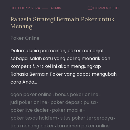
ON
OCTOBER 2, 2024
ADMIN
COMMENTS OFF
RAHAS
Rahasia Strategi Bermain Poker untuk
STRAT
Menang
BERMA
POKER
UNTU
Poker Online
MENA
Dalam dunia permainan, poker menonjol
sebagai salah satu yang paling menarik dan
kompetitif. Artikel ini akan mengungkap
Rahasia Bermain Poker yang dapat mengubah
cara Anda…
agen poker online
bonus poker online
judi poker online
poker deposit pulsa
poker live dealer
poker mobile
poker texas hold'em
situs poker terpercaya
tips menang poker
turnamen poker online