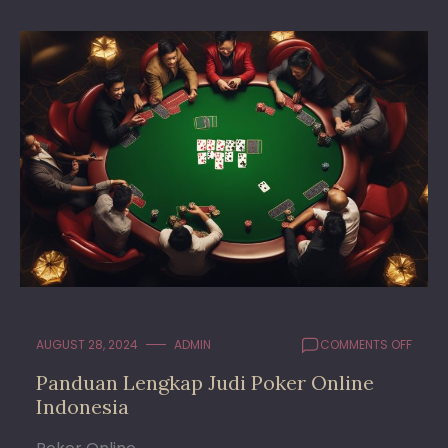
ON
AUGUST 28, 2024
ADMIN
COMMENTS OFF
PAND
Panduan Lengkap Judi Poker Online
LENGK
Indonesia
JUDI
POKER
ONLIN