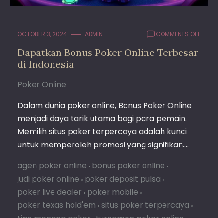
ON
OCTOBER 3, 2024
ADMIN
COMMENTS OFF
DAPA
Dapatkan Bonus Poker Online Terbesar
BONU
di Indonesia
POKER
ONLIN
TERBE
Poker Online
DI
INDON
Dalam dunia poker online, Bonus Poker Online
menjadi daya tarik utama bagi para pemain.
Memilih situs poker terpercaya adalah kunci
untuk memperoleh promosi yang signifikan.…
agen poker online
bonus poker online
judi poker online
poker deposit pulsa
poker live dealer
poker mobile
poker texas hold'em
situs poker terpercaya