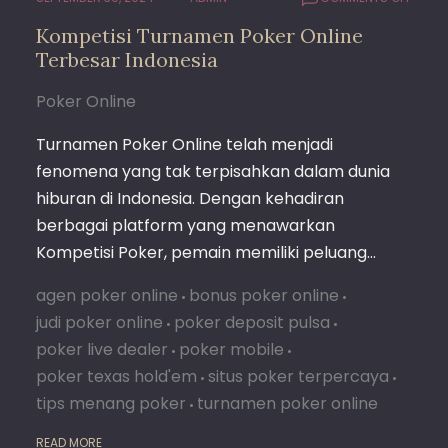
KOMPE
Kompetisi Turnamen Poker Online
TURN
Terbesar Indonesia
POKER
ONLIN
TERBE
Poker Online
INDON
Turnamen Poker Online telah menjadi
fenomena yang tak terpisahkan dalam dunia
hiburan di Indonesia. Dengan kehadiran
berbagai platform yang menawarkan
Kompetisi Poker, pemain memiliki peluang…
agen poker online
bonus poker online
judi poker online
poker deposit pulsa
poker live dealer
poker mobile
poker texas hold'em
situs poker terpercaya
tips menang poker
turnamen poker online
READ MORE