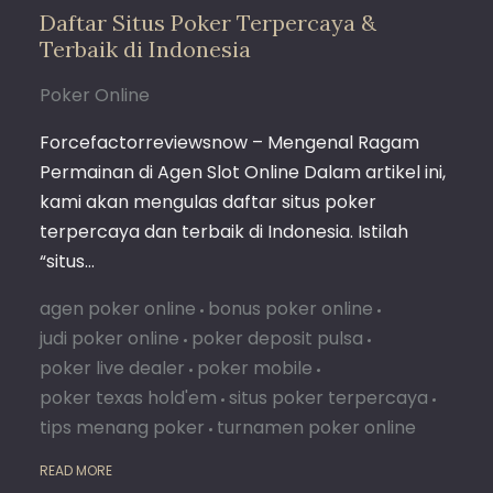
DAFT
Daftar Situs Poker Terpercaya &
SITUS
Terbaik di Indonesia
POKER
TERPE
&
Poker Online
TERBA
DI
Forcefactorreviewsnow – Mengenal Ragam
INDON
Permainan di Agen Slot Online Dalam artikel ini,
kami akan mengulas daftar situs poker
terpercaya dan terbaik di Indonesia. Istilah
“situs…
agen poker online
bonus poker online
judi poker online
poker deposit pulsa
poker live dealer
poker mobile
poker texas hold'em
situs poker terpercaya
tips menang poker
turnamen poker online
READ MORE