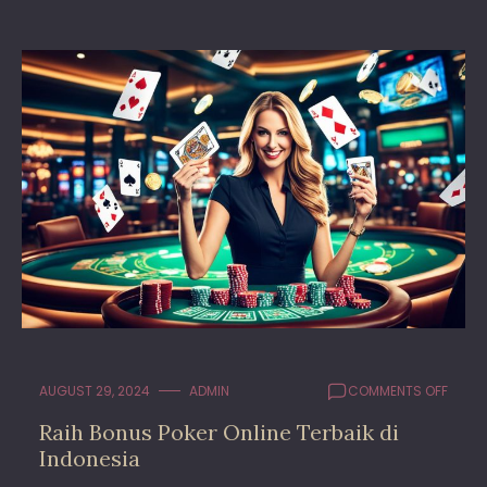
ON
AUGUST 29, 2024
ADMIN
COMMENTS OFF
RAIH
Raih Bonus Poker Online Terbaik di
BONU
Indonesia
POKER
ONLIN