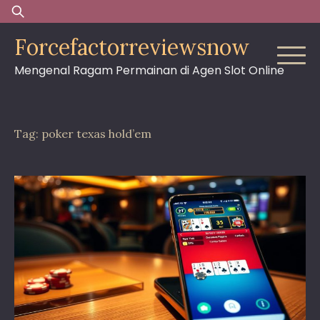
Skip
Search
to
for:
Forcefactorreviewsnow
content
Mengenal Ragam Permainan di Agen Slot Online
Tag:
poker texas hold’em