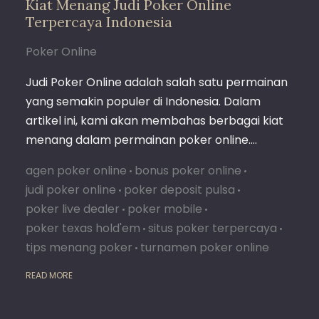
Kiat Menang Judi Poker Online
MENA
Terpercaya Indonesia
JUDI
POKER
ONLIN
Poker Online
TERPE
INDON
Judi Poker Online adalah salah satu permainan
yang semakin populer di Indonesia. Dalam
artikel ini, kami akan membahas berbagai kiat
menang dalam permainan poker online.…
agen poker online
bonus poker online
judi poker online
poker deposit pulsa
poker live dealer
poker mobile
poker texas hold'em
situs poker terpercaya
tips menang poker
turnamen poker online
READ MORE