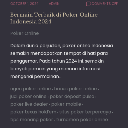
ON
OCTOBER 1, 2024
ADMIN
COMMENTS OFF
BERMA
Bermain Terbaik di Poker Online
TERBA
Indonesia 2024
DI
POKER
ONLIN
Poker Online
INDON
2024
Dalam dunia perjudian, poker online Indonesia
semakin mendapatkan tempat di hati para
penggemar. Pada tahun 2024 ini, semakin
banyak pemain yang mencari informasi
mengenai permainan…
agen poker online
bonus poker online
judi poker online
poker deposit pulsa
poker live dealer
poker mobile
poker texas hold'em
situs poker terpercaya
tips menang poker
turnamen poker online