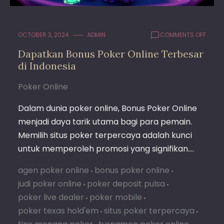
ON
OCTOBER 3, 2024
ADMIN
COMMENTS OFF
DAPA
Dapatkan Bonus Poker Online Terbesar
BONU
di Indonesia
POKER
ONLIN
TERBE
Poker Online
DI
INDON
Dalam dunia poker online, Bonus Poker Online
menjadi daya tarik utama bagi para pemain.
Memilih situs poker terpercaya adalah kunci
untuk memperoleh promosi yang signifikan.…
agen poker online
bonus poker online
judi poker online
poker deposit pulsa
poker live dealer
poker mobile
poker texas hold'em
situs poker terpercaya