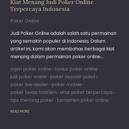
Kiat Menang Judi Poker Online
MENA
Terpercaya Indonesia
JUDI
POKER
ONLIN
Poker Online
TERPE
INDON
Judi Poker Online adalah salah satu permainan
yang semakin populer di Indonesia. Dalam
artikel ini, kami akan membahas berbagai kiat
menang dalam permainan poker online.…
agen poker online
bonus poker online
judi poker online
poker deposit pulsa
poker live dealer
poker mobile
poker texas hold'em
situs poker terpercaya
tips menang poker
turnamen poker online
READ MORE