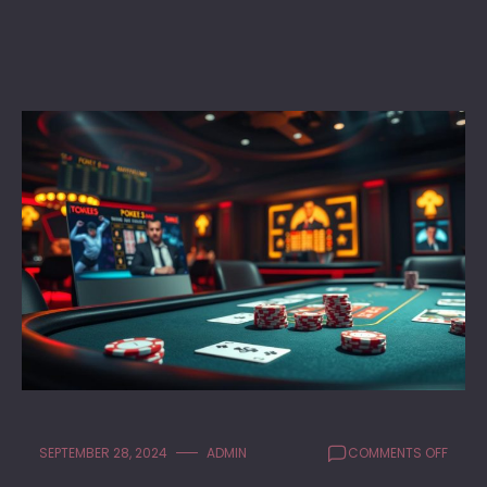
ON
SEPTEMBER 28, 2024
ADMIN
COMMENTS OFF
KIAT