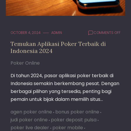
ON
OCTOBER 4, 2024
ADMIN
COMMENTS OFF
TEMU
Temukan Aplikasi Poker Terbaik di
APLIKA
Indonesia 2024
POKER
TERBA
DI
Poker Online
INDON
2024
Di tahun 2024, pasar aplikasi poker terbaik di
Indonesia semakin berkembang pesat. Dengan
berbagai pilihan yang tersedia, penting bagi
pemain untuk bijak dalam memilih situs…
agen poker online
bonus poker online
judi poker online
poker deposit pulsa
poker live dealer
poker mobile