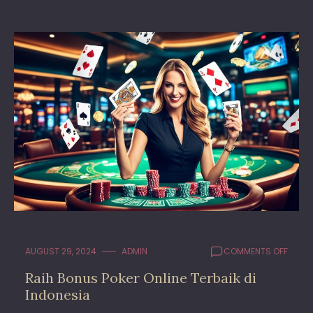
ON
AUGUST 29, 2024
ADMIN
COMMENTS OFF
RAIH
Raih Bonus Poker Online Terbaik di
BONU
Indonesia
POKER
ONLIN