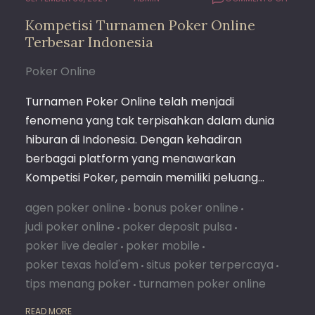
KOMPE
Kompetisi Turnamen Poker Online
TURN
Terbesar Indonesia
POKER
ONLIN
TERBE
Poker Online
INDON
Turnamen Poker Online telah menjadi
fenomena yang tak terpisahkan dalam dunia
hiburan di Indonesia. Dengan kehadiran
berbagai platform yang menawarkan
Kompetisi Poker, pemain memiliki peluang…
agen poker online
bonus poker online
judi poker online
poker deposit pulsa
poker live dealer
poker mobile
poker texas hold'em
situs poker terpercaya
tips menang poker
turnamen poker online
READ MORE