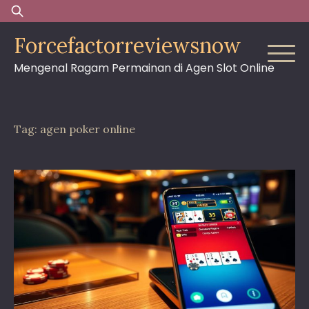
Skip
Search
to
for:
Forcefactorreviewsnow
content
Mengenal Ragam Permainan di Agen Slot Online
Tag:
agen poker online