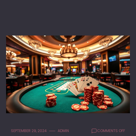
ON
SEPTEMBER 29, 2024
ADMIN
COMMENTS OFF