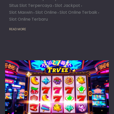
Situs Slot Terpercaya
Slot Jackpot
Slot Maxwin
Slot Online
Slot Online Terbaik
Slot Online Terbaru
READ MORE