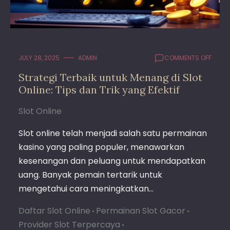
ON
JULY 28, 2025
ADMIN
COMMENTS OFF
STRAT
Strategi Terbaik untuk Menang di Slot
TERBA
Online: Tips dan Trik yang Efektif
UNTU
MENA
DI
Slot Online
SLOT
ONLINE
Slot online telah menjadi salah satu permainan
TIPS
kasino yang paling populer, menawarkan
DAN
kesenangan dan peluang untuk mendapatkan
TRIK
YANG
uang. Banyak pemain tertarik untuk
EFEKTI
mengetahui cara meningkatkan…
Daftar Slot Online
Permainan Slot Gacor
Provider Slot Terpercaya