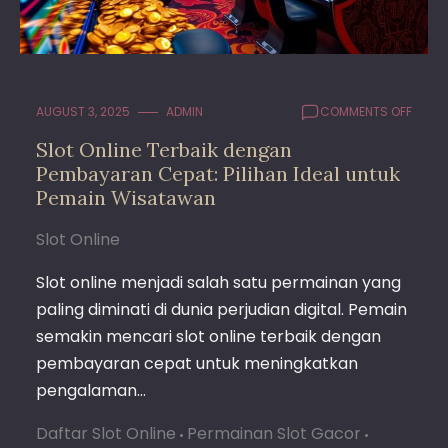
ON
AUGUST 3, 2025
ADMIN
COMMENTS OFF
SLOT
Slot Online Terbaik dengan
ONLIN
Pembayaran Cepat: Pilihan Ideal untuk
TERBA
DENG
Pemain Wisatawan
PEMB
CEPAT
Slot Online
PILIHA
IDEAL
Slot online menjadi salah satu permainan yang
UNTU
paling diminati di dunia perjudian digital. Pemain
PEMAI
WISA
semakin mencari slot online terbaik dengan
pembayaran cepat untuk meningkatkan
pengalaman…
Daftar Slot Online
Permainan Slot Gacor