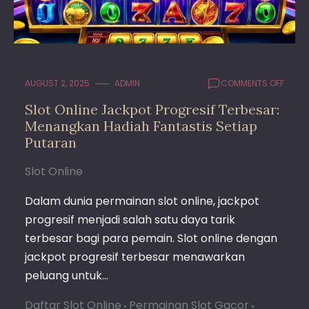
ON
AUGUST 2, 2025
ADMIN
COMMENTS OFF
SLOT
Slot Online Jackpot Progresif Terbesar:
ONLIN
Menangkan Hadiah Fantastis Setiap
JACK
PROGR
Putaran
TERBE
MENA
Slot Online
HADIA
FANTA
Dalam dunia permainan slot online, jackpot
SETIA
progresif menjadi salah satu daya tarik
PUTA
terbesar bagi para pemain. Slot online dengan
jackpot progresif terbesar menawarkan
peluang untuk…
Daftar Slot Online
Permainan Slot Gacor