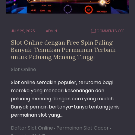
ON
JULY 29, 2025
ADMIN
COMMENTS OFF
SLOT
Slot Online dengan Free Spin Paling
ONLIN
Banyak: Temukan Permainan Terbaik
DENG
FREE
untuk Peluang Menang Tinggi
SPIN
PALIN
Slot Online
BANYA
TEMU
Slot online semakin populer, terutama bagi
PERMA
mereka yang mencari kesenangan dan
TERBA
UNTU
peluang menang dengan cara yang mudah.
PELUA
Banyak pemain bertanya-tanya tentang jenis
MENA
permainan slot yang…
TINGG
Daftar Slot Online
Permainan Slot Gacor