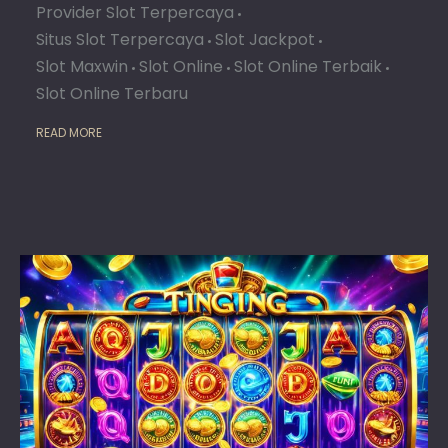
Provider Slot Terpercaya
Situs Slot Terpercaya
Slot Jackpot
Slot Maxwin
Slot Online
Slot Online Terbaik
Slot Online Terbaru
READ MORE