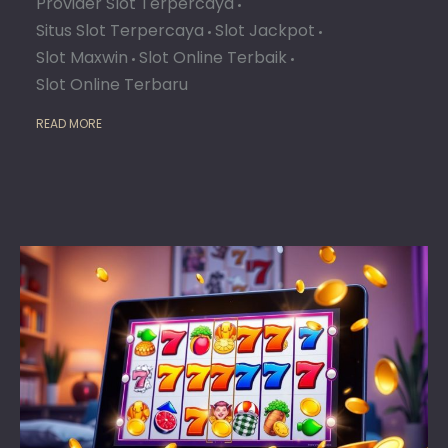
Provider Slot Terpercaya
Situs Slot Terpercaya
Slot Jackpot
Slot Maxwin
Slot Online Terbaik
Slot Online Terbaru
READ MORE