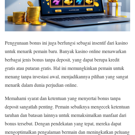
Penggunaan bonus ini juga berfungsi sebagai insentif dari kasino
untuk menarik pemain baru. Banyak kasino online menawarkan
berbagai jenis bonus tanpa deposit, yang dapat berupa kredit
gratis atau putaran gratis. Hal ini memungkinkan pemain untuk
menang tanpa investasi awal, menjadikannya pilihan yang sangat
menarik dalam dunia perjudian online.
Memahami syarat dan ketentuan yang menyertai bonus tanpa
deposit sangatlah penting. Pemain sebaiknya mengecek ketentuan
taruhan dan batasan lainnya untuk memaksimalkan manfaat dari
bonus tersebut. Dengan pendekatan yang tepat, mereka dapat
mengoptimalkan pengalaman bermain dan meningkatkan peluang