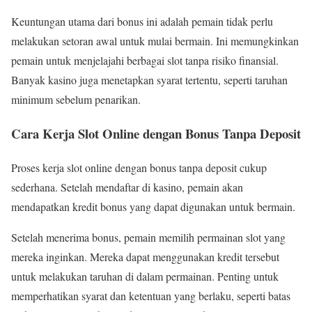
Keuntungan utama dari bonus ini adalah pemain tidak perlu
melakukan setoran awal untuk mulai bermain. Ini memungkinkan
pemain untuk menjelajahi berbagai slot tanpa risiko finansial.
Banyak kasino juga menetapkan syarat tertentu, seperti taruhan
minimum sebelum penarikan.
Cara Kerja Slot Online dengan Bonus Tanpa Deposit
Proses kerja slot online dengan bonus tanpa deposit cukup
sederhana. Setelah mendaftar di kasino, pemain akan
mendapatkan kredit bonus yang dapat digunakan untuk bermain.
Setelah menerima bonus, pemain memilih permainan slot yang
mereka inginkan. Mereka dapat menggunakan kredit tersebut
untuk melakukan taruhan di dalam permainan. Penting untuk
memperhatikan syarat dan ketentuan yang berlaku, seperti batas