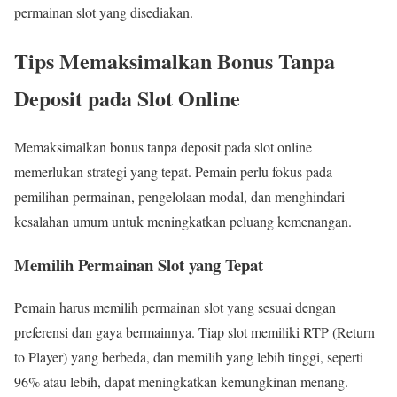
permainan slot yang disediakan.
Tips Memaksimalkan Bonus Tanpa
Deposit pada Slot Online
Memaksimalkan bonus tanpa deposit pada slot online
memerlukan strategi yang tepat. Pemain perlu fokus pada
pemilihan permainan, pengelolaan modal, dan menghindari
kesalahan umum untuk meningkatkan peluang kemenangan.
Memilih Permainan Slot yang Tepat
Pemain harus memilih permainan slot yang sesuai dengan
preferensi dan gaya bermainnya. Tiap slot memiliki RTP (Return
to Player) yang berbeda, dan memilih yang lebih tinggi, seperti
96% atau lebih, dapat meningkatkan kemungkinan menang.