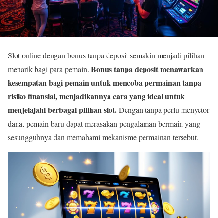
Slot online dengan bonus tanpa deposit semakin menjadi pilihan
Bonus tanpa deposit menawarkan
menarik bagi para pemain.
kesempatan bagi pemain untuk mencoba permainan tanpa
risiko finansial, menjadikannya cara yang ideal untuk
menjelajahi berbagai pilihan slot.
Dengan tanpa perlu menyetor
dana, pemain baru dapat merasakan pengalaman bermain yang
sesungguhnya dan memahami mekanisme permainan tersebut.