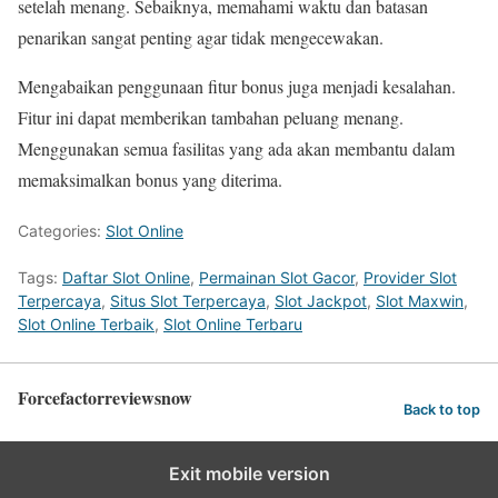
setelah menang. Sebaiknya, memahami waktu dan batasan
penarikan sangat penting agar tidak mengecewakan.
Mengabaikan penggunaan fitur bonus juga menjadi kesalahan.
Fitur ini dapat memberikan tambahan peluang menang.
Menggunakan semua fasilitas yang ada akan membantu dalam
memaksimalkan bonus yang diterima.
Categories:
Slot Online
Tags:
Daftar Slot Online
,
Permainan Slot Gacor
,
Provider Slot
Terpercaya
,
Situs Slot Terpercaya
,
Slot Jackpot
,
Slot Maxwin
,
Slot Online Terbaik
,
Slot Online Terbaru
Forcefactorreviewsnow
Back to top
Exit mobile version